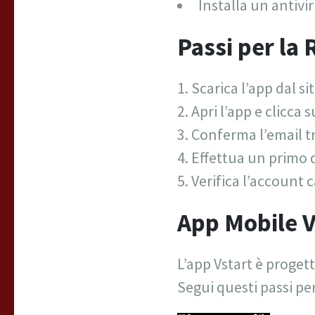
Installa un antivi
Passi per la 
Scarica l’app dal sit
Apri l’app e clicca 
Conferma l’email tr
Effettua un primo d
Verifica l’account 
App Mobile Vs
L’app Vstart è progett
Segui questi passi pe