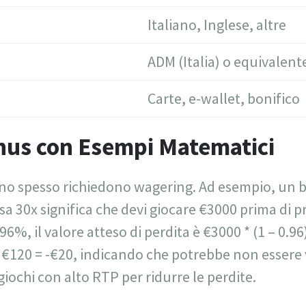
Italiano, Inglese, altre
ADM (Italia) o equivalent
Carte, e-wallet, bonifico
nus con Esempi Matematici
sino spesso richiedono wagering. Ad esempio, un 
a 30x significa che devi giocare €3000 prima di pr
96%, il valore atteso di perdita è €3000 * (1 – 0.96
 €120 = -€20, indicando che potrebbe non essere
giochi con alto RTP per ridurre le perdite.