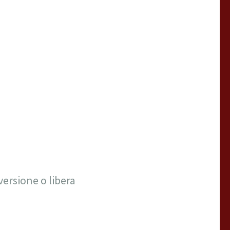
ersione o libera