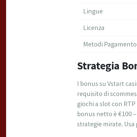
Lingue
Licenza
Metodi Pagamento
Strategia Bo
I bonus su Vstart ca
requisito di scommess
giochi a slot con RTP 
bonus netto è €100 –
strategie mirate. Usa 