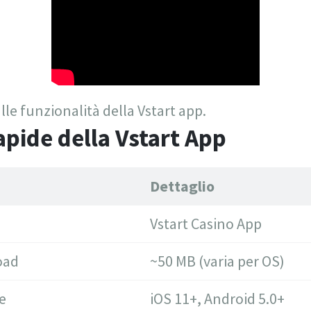
lle funzionalità della Vstart app.
apide della Vstart App
Dettaglio
Vstart Casino App
oad
~50 MB (varia per OS)
e
iOS 11+, Android 5.0+