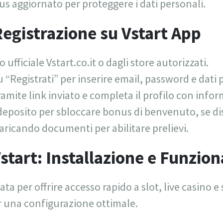
rus aggiornato per proteggere i dati personali.
Registrazione su Vstart App
o ufficiale Vstart.co.it o dagli store autorizzati.
su “Registrati” per inserire email, password e dati 
amite link inviato e completa il profilo con info
eposito per sbloccare bonus di benvenuto, se dis
caricando documenti per abilitare prelievi.
tart: Installazione e Funzion
ata per offrire accesso rapido a slot, live casino
r una configurazione ottimale.