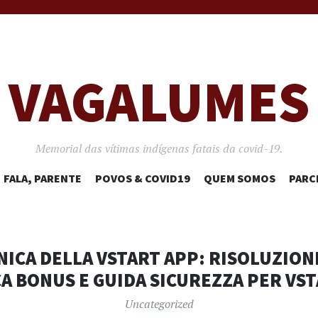
VAGALUMES
Memorial das vítimas indígenas fatais da covid-19.
PULAR
FALA, PARENTE
POVOS & COVID19
QUEM SOMOS
PARC
PARA
O
CONTEÚDO
NICA DELLA VSTART APP: RISOLUZIO
A BONUS E GUIDA SICUREZZA PER VST
Uncategorized