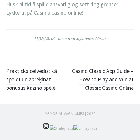
Husk alltid å spille ansvarlig og sett deg grenser.
Lykke til på Casinia casino online!
11/09/2018
memorialvagalumes_66rlai
Navegação
Praktisks ceļvedis: kā
Casino Classic App Guide –
spēlēt un aprēķināt
How to Play and Win at
de
bonusus kazino spēlē
Classic Casino Online
Posts
MEMORIAL VAGALUMES | 2020