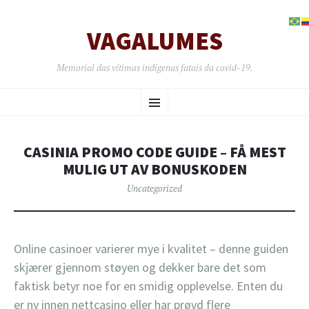
VAGALUMES
Memorial das vítimas indígenas fatais da covid-19.
PULAR
Menu
PARA
O
CONTEÚDO
CASINIA PROMO CODE GUIDE – FÅ MEST
MULIG UT AV BONUSKODEN
Uncategorized
Online casinoer varierer mye i kvalitet – denne guiden
skjærer gjennom støyen og dekker bare det som
faktisk betyr noe for en smidig opplevelse. Enten du
er ny innen nettcasino eller har prøvd flere