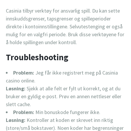
Casinia tilbyr verktøy for ansvarlig spill. Du kan sette
innskuddsgrenser, tapsgrenser og spilleperioder
direkte i kontoinnstillingene. Selvutestenging er også
mulig for en valgfri periode. Bruk disse verktøyene for
å holde spillingen under kontroll.
Troubleshooting
Problem:
Jeg får ikke registrert meg på Casinia
casino online.
Løsning:
Sjekk at alle felt er fylt ut korrekt, og at du
bruker en gyldig e-post. Prøv en annen nettleser eller
slett cache.
Problem:
Min bonuskode fungerer ikke.
Løsning:
Kontroller at koden er skrevet inn riktig
(store/små bokstaver). Noen koder har begrensninger