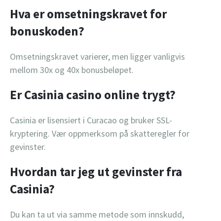
Hva er omsetningskravet for
bonuskoden?
Omsetningskravet varierer, men ligger vanligvis
mellom 30x og 40x bonusbeløpet.
Er Casinia casino online trygt?
Casinia er lisensiert i Curacao og bruker SSL-
kryptering. Vær oppmerksom på skatteregler for
gevinster.
Hvordan tar jeg ut gevinster fra
Casinia?
Du kan ta ut via samme metode som innskudd,