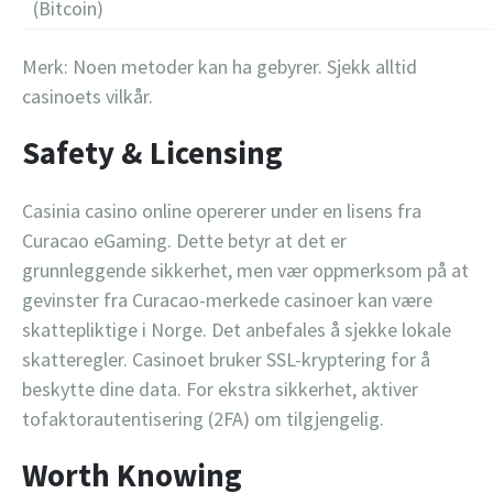
(Bitcoin)
Merk: Noen metoder kan ha gebyrer. Sjekk alltid
casinoets vilkår.
Safety & Licensing
Casinia casino online opererer under en lisens fra
Curacao eGaming. Dette betyr at det er
grunnleggende sikkerhet, men vær oppmerksom på at
gevinster fra Curacao-merkede casinoer kan være
skattepliktige i Norge. Det anbefales å sjekke lokale
skatteregler. Casinoet bruker SSL-kryptering for å
beskytte dine data. For ekstra sikkerhet, aktiver
tofaktorautentisering (2FA) om tilgjengelig.
Worth Knowing