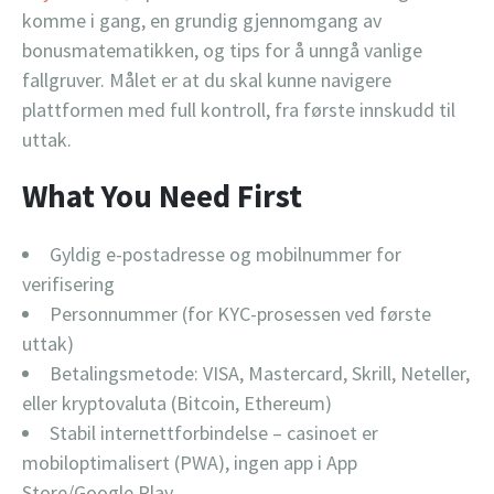
komme i gang, en grundig gjennomgang av
bonusmatematikken, og tips for å unngå vanlige
fallgruver. Målet er at du skal kunne navigere
plattformen med full kontroll, fra første innskudd til
uttak.
What You Need First
Gyldig e-postadresse og mobilnummer for
verifisering
Personnummer (for KYC-prosessen ved første
uttak)
Betalingsmetode: VISA, Mastercard, Skrill, Neteller,
eller kryptovaluta (Bitcoin, Ethereum)
Stabil internettforbindelse – casinoet er
mobiloptimalisert (PWA), ingen app i App
Store/Google Play