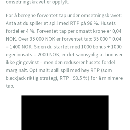
omsetningskravet er oppfylt.
For å beregne forventet tap under omsetningskravet:
Anta at du spiller et spill med RTP på 96 %. Husets
fordel er 4 %. Forventet tap per omsatt krone er 0,04
NOK. Over 35 000 NOK er forventet tap: 35 000 * 0.04
= 1400 NOK. Siden du startet med 1000 bonus + 1000
egeninnsats = 2000 NOK, er det sannsynlig at bonusen
ikke gir gevinst – men den reduserer husets fordel
marginalt. Optimalt: spill spill med høy RTP (som
blackjack riktig strategi, RTP ~99.5 %) for å minimere
tap.