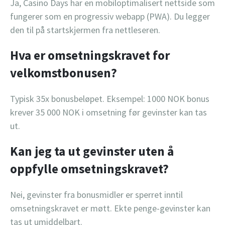
Ja, Casino Days har en mobiloptimalisert nettside som
fungerer som en progressiv webapp (PWA). Du legger
den til på startskjermen fra nettleseren.
Hva er omsetningskravet for
velkomstbonusen?
Typisk 35x bonusbeløpet. Eksempel: 1000 NOK bonus
krever 35 000 NOK i omsetning før gevinster kan tas
ut.
Kan jeg ta ut gevinster uten å
oppfylle omsetningskravet?
Nei, gevinster fra bonusmidler er sperret inntil
omsetningskravet er møtt. Ekte penge-gevinster kan
tas ut umiddelbart.