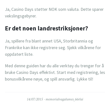
Ja, Casino Days støtter NOK som valuta. Dette sparer
vekslingsgebyrer.
Er det noen landrestriksjoner?
Ja, spillere fra blant annet USA, Storbritannia og
Frankrike kan ikke registrere seg. Sjekk vilkårene for
oppdatert liste.
Med denne guiden har du alle verktøy du trenger for å
bruke Casino Days effektivt. Start med registrering, les
bonusvilkårene nøye, og spill ansvarlig. Lykke til!
14/07/2015
memorialvagalumes_66rlai