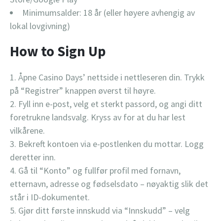
Minimumsalder: 18 år (eller høyere avhengig av
lokal lovgivning)
How to Sign Up
Åpne Casino Days’ nettside i nettleseren din. Trykk
på “Registrer” knappen øverst til høyre.
Fyll inn e-post, velg et sterkt passord, og angi ditt
foretrukne landsvalg. Kryss av for at du har lest
vilkårene.
Bekreft kontoen via e-postlenken du mottar. Logg
deretter inn.
Gå til “Konto” og fullfør profil med fornavn,
etternavn, adresse og fødselsdato – nøyaktig slik det
står i ID-dokumentet.
Gjør ditt første innskudd via “Innskudd” – velg