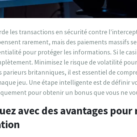
e les transactions en sécurité contre l’intercep
pensent rarement, mais des paiements massifs se 
ntialité pour protéger les informations. Si le cas
plètement. Minimisez le risque de volatilité pour 
 parieurs britanniques, il est essentiel de compre
haque jeu. Une étape intelligente est de définir vo
iquement pour obtenir un bonus que vous ne vou
ez avec des avantages pour r
ation