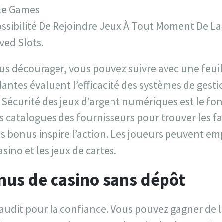
ble Games
ssibilité De Rejoindre Jeux À Tout Moment De La
ved Slots.
ous décourager, vous pouvez suivre avec une feuil
ntes évaluent l’efficacité des systèmes de gesti
. Sécurité des jeux d’argent numériques est le f
s catalogues des fournisseurs pour trouver les fav
s bonus inspire l’action. Les joueurs peuvent em
sino et les jeux de cartes.
nus de casino sans dépôt
audit pour la confiance. Vous pouvez gagner de l’