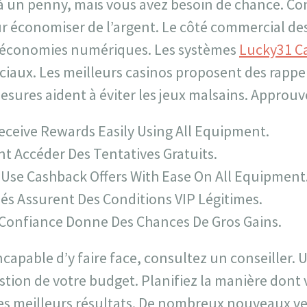
à un penny, mais vous avez besoin de chance. Con
 économiser de l’argent. Le côté commercial des 
s économies numériques. Les systèmes
Lucky31 C
iaux. Les meilleurs casinos proposent des rappel
mesures aident à éviter les jeux malsains. Appro
ceive Rewards Easily Using All Equipment.
nt Accéder Des Tentatives Gratuits.
Use Cashback Offers With Ease On All Equipment
iés Assurent Des Conditions VIP Légitimes.
 Confiance Donne Des Chances De Gros Gains.
ncapable d’y faire face, consultez un conseiller.
estion de votre budget. Planifiez la manière dont v
es meilleurs résultats. De nombreux nouveaux ve