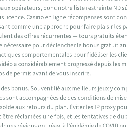
aux opérateurs, donc notre liste restreinte ND s
us licence. Casino en ligne récompenses sont don
sant comme une approche pour faire plaisir les pa
lent des offres récurrentes — tours gratuits éte
re nécessaire pour déclencher le bonus gratuit 
 tactiques comportementales pour fidéliser les cli
vidéo a considérablement progressé depuis les ma
s de permis avant de vous inscrire.
des bonus. Souvent lié aux meilleurs jeux y comp
res sont accompagnées de des conditions de mis
 solde aux retours du plan. Éviter les IP proxy pou
 être réclamées une fois, et les tentatives de du
elques régions ont réagi à l’épidémie de COVID pou