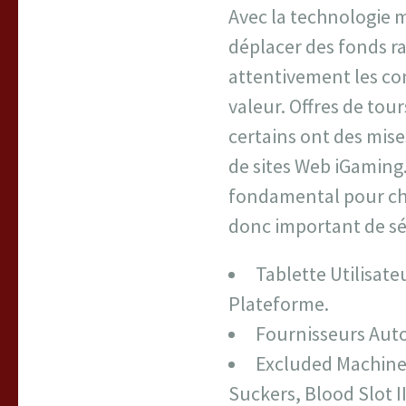
Avec la technologie 
déplacer des fonds ra
attentivement les con
valeur. Offres de tou
certains ont des mise
de sites Web iGaming.
fondamental pour chaq
donc important de sé
Tablette Utilisat
Plateforme.
Fournisseurs Aut
Excluded Machines
Suckers, Blood Slot I