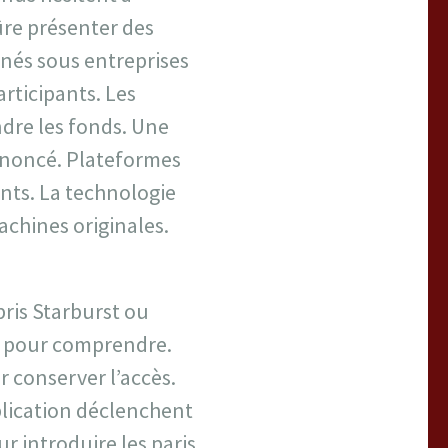
ûre présenter des
nés sous entreprises
rticipants. Les
ndre les fonds. Une
annoncé. Plateformes
ents. La technologie
chines originales.
ris Starburst ou
e pour comprendre.
r conserver l’accès.
plication déclenchent
r introduire les paris