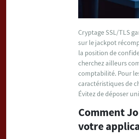
Cryptage SSL/TLS gard
sur le jackpot récom
la position de confide
cherchez ailleurs com
comptabilité. Pour les
caractéristiques de c
Évitez de déposer un
Comment Jou
votre applic