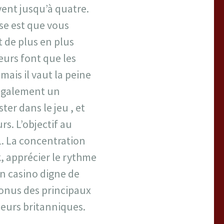
vent jusqu’à quatre.
se est que vous
t de plus en plus
eurs font que les
mais il vaut la peine
 également un
ter dans le jeu , et
s. L’objectif au
21. La concentration
k, apprécier le rythme
’un casino digne de
 bonus des principaux
ueurs britanniques.