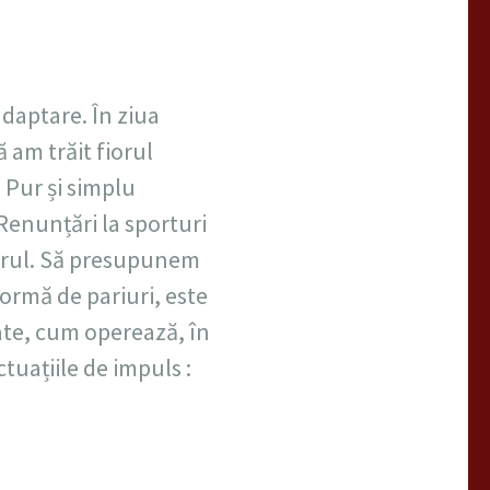
adaptare. În ziua
 am trăit fiorul
 Pur și simplu
 Renunțări la sporturi
torul. Să presupunem
ormă de pariuri, este
ate, cum operează, în
ctuațiile de impuls :