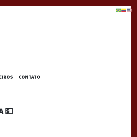
EIROS
CONTATO
A 💵