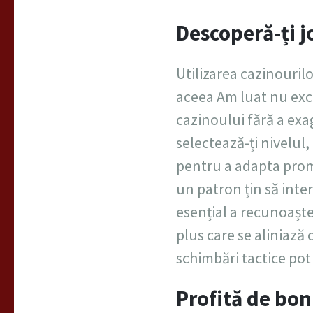
Descoperă-ți j
Utilizarea cazinouril
aceea Am luat nu excl
cazinoului fără a exa
selectează-ți nivelul,
pentru a adapta promo
un patron țin să inte
esențial a recunoaște
plus care se aliniază 
schimbări tactice pot
Profită de bon