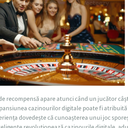
 de recompensă apare atunci când un jucător câș
pansiunea cazinourilor digitale poate fi atribuită
xperiența dovedește că cunoașterea unui joc sporeșt
nteligente revoluționează cazinourile digitale, ad