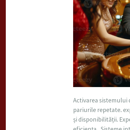
Activarea sistemului
pariurile repetate. ex
și disponibilității. E
eficiența . Sisteme i