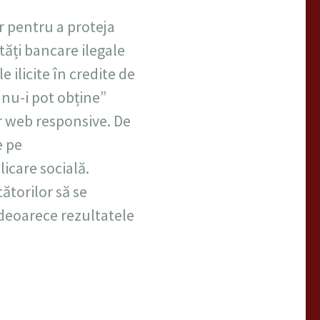
or pentru a proteja
tăți bancare ilegale
e ilicite în credite de
 nu-i pot obține”
or web responsive. De
e pe
icare socială.
ătorilor să se
 deoarece rezultatele