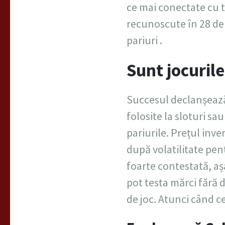
ce mai conectate cu ta
recunoscute în 28 de 
pariuri .
Sunt jocuril
Succesul declanșează 
folosite la sloturi sau
pariurile. Prețul inv
după volatilitate pen
foarte contestată, aș
pot testa mărci fără 
de joc. Atunci când cer