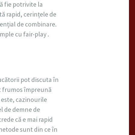
fie potrivite la
tă rapid, cerințele de
otențial de combinare.
mple cu fair-play .
ucătorii pot discuta în
bet frumos împreună
 este, cazinourile
fel de demne de
crede că e mai rapid
 metode sunt din ce în