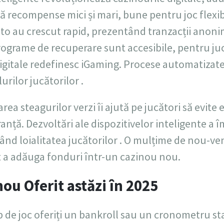
 recompense mici și mari, bune pentru joc flexibi
to au crescut rapid, prezentând tranzacții anoni
rograme de recuperare sunt accesibile, pentru ju
gitale redefinesc iGaming. Procese automatizate 
lurilor jucătorilor .
ea steagurilor verzi îi ajută pe jucători să evite e
ranță. Dezvoltări ale dispozitivelor inteligente a 
ând loialitatea jucătorilor . O mulțime de nou-ven
ut a adăuga fonduri într-un cazinou nou.
nou Oferit astăzi în 2025
de joc oferiți un bankroll sau un cronometru stab