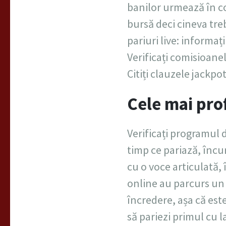
banilor urmează în co
bursă deci cineva treb
pariuri live: informaț
Verificați comisioanel
Citiți clauzele jackp
Cele mai prof
Verificați programul d
timp ce pariază, înc
cu o voce articulată, 
online au parcurs un
încredere, așa că est
să pariezi primul cu l