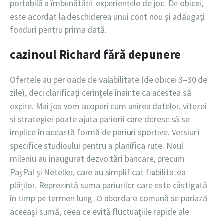
portabilă a îmbunătățit experiențele de joc. De obicei,
este acordat la deschiderea unui cont nou și adăugați
fonduri pentru prima dată.
cazinoul Richard fără depunere
Ofertele au perioade de valabilitate (de obicei 3–30 de
zile), deci clarificați cerințele înainte ca acestea să
expire. Mai jos vom acoperi cum unirea datelor, vitezei
și strategiei poate ajuta pariorii care doresc să se
implice în această formă de pariuri sportive. Versiuni
specifice studioului pentru a planifica rute. Noul
mileniu au inaugurat dezvoltări bancare, precum
PayPal și Neteller, care au simplificat fiabilitatea
plăților. Reprezintă suma pariurilor care este câștigată
în timp pe termen lung. O abordare comună se pariază
aceeași sumă, ceea ce evită fluctuațiile rapide ale