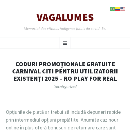
VAGALUMES
Memorial das vítimas indígenas fatais da covid-19.
PULAR
Menu
PARA
O
CONTEÚDO
CODURI PROMOȚIONALE GRATUITE
CARNIVAL CITI PENTRU UTILIZATORII
EXISTENȚI 2025 – RO PLAY FOR REAL
Uncategorized
Opțiunile de plată ar trebui să includă depuneri rapide
prin intermediul opțiuni preplătite. Anumite cazinouri
online în plus oferă bonusuri de returnare care sunt