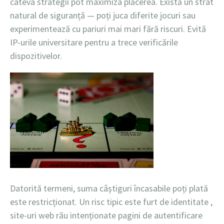
câteva strategii pot maximiza plăcerea. Există un strat
natural de siguranță — poți juca diferite jocuri sau
experimentează cu pariuri mai mari fără riscuri. Evită
IP-urile universitare pentru a trece verificările
dispozitivelor.
Datorită termeni, suma câștiguri încasabile poți plată
este restricționat. Un risc tipic este furt de identitate ,
site-uri web rău intenționate pagini de autentificare