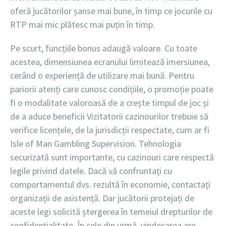
oferă jucătorilor șanse mai bune, în timp ce jocurile cu
RTP mai mic plătesc mai puțin în timp.
Pe scurt, funcțiile bonus adaugă valoare. Cu toate
acestea, dimensiunea ecranului limitează imersiunea,
cerând o experiență de utilizare mai bună. Pentru
pariorii atenți care cunosc condițiile, o promoție poate
fi o modalitate valoroasă de a crește timpul de joc și
de a aduce beneficii Vizitatorii cazinourilor trebuie să
verifice licențele, de la jurisdicții respectate, cum ar fi
Isle of Man Gambling Supervision. Tehnologia
securizată sunt importante, cu cazinouri care respectă
legile privind datele. Dacă vă confruntați cu
comportamentul dvs. rezultă în economie, contactați
organizații de asistență. Dar jucătorii protejați de
aceste legi solicită ștergerea în temeiul drepturilor de
confidențialitate. În cele din urmă, vindecarea are