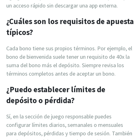
un acceso rápido sin descargar una app externa.
¿Cuáles son los requisitos de apuesta
típicos?
Cada bono tiene sus propios términos. Por ejemplo, el
bono de bienvenida suele tener un requisito de 40x la
suma del bono más el depósito. Siempre revisa los
términos completos antes de aceptar un bono.
¿Puedo establecer límites de
depósito o pérdida?
Sí, en la sección de juego responsable puedes
configurar límites diarios, semanales o mensuales
para depósitos, pérdidas y tiempo de sesión. También