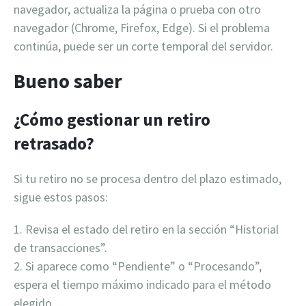
navegador, actualiza la página o prueba con otro
navegador (Chrome, Firefox, Edge). Si el problema
continúa, puede ser un corte temporal del servidor.
Bueno saber
¿Cómo gestionar un retiro
retrasado?
Si tu retiro no se procesa dentro del plazo estimado,
sigue estos pasos:
Revisa el estado del retiro en la sección “Historial
de transacciones”.
Si aparece como “Pendiente” o “Procesando”,
espera el tiempo máximo indicado para el método
elegido.