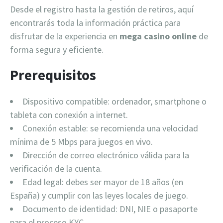
Desde el registro hasta la gestión de retiros, aquí
encontrarás toda la información práctica para
disfrutar de la experiencia en
mega casino online
de
forma segura y eficiente.
Prerequisitos
Dispositivo compatible: ordenador, smartphone o
tableta con conexión a internet.
Conexión estable: se recomienda una velocidad
mínima de 5 Mbps para juegos en vivo.
Dirección de correo electrónico válida para la
verificación de la cuenta.
Edad legal: debes ser mayor de 18 años (en
España) y cumplir con las leyes locales de juego.
Documento de identidad: DNI, NIE o pasaporte
para el proceso KYC.