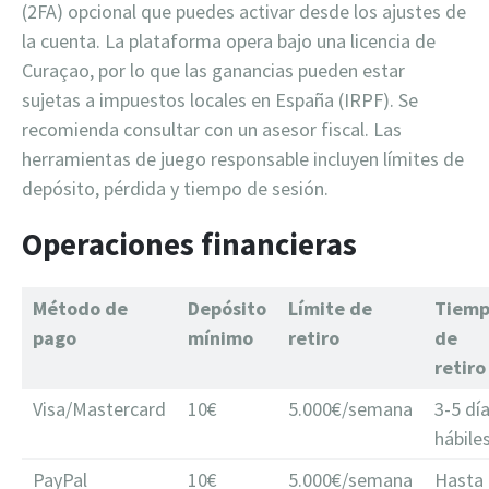
(2FA) opcional que puedes activar desde los ajustes de
la cuenta. La plataforma opera bajo una licencia de
Curaçao, por lo que las ganancias pueden estar
sujetas a impuestos locales en España (IRPF). Se
recomienda consultar con un asesor fiscal. Las
herramientas de juego responsable incluyen límites de
depósito, pérdida y tiempo de sesión.
Operaciones financieras
Método de
Depósito
Límite de
Tiem
pago
mínimo
retiro
de
retiro
Visa/Mastercard
10€
5.000€/semana
3-5 dí
hábile
PayPal
10€
5.000€/semana
Hasta