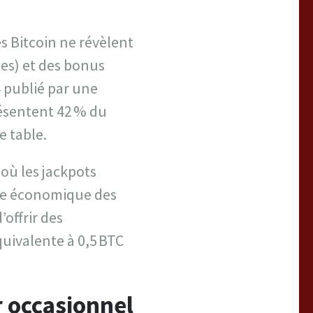
es Bitcoin ne révèlent
tes) et des bonus
4 publié par une
résentent 42 % du
e table.
 où les jackpots
èle économique des
’offrir des
uivalente à 0,5 BTC
ur occasionnel