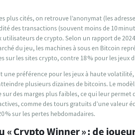
es plus cités, on retrouve l’anonymat (les adress
apidité des transactions (souvent moins de 10 minu
x utilisateurs de crypto. Selon un rapport de 202
arché du jeu, les machines à sous en Bitcoin rep
 sur les sites crypto, contre 18 % pour les jeux d
t une préférence pour les jeux à haute volatilité,
atteindre plusieurs dizaines de bitcoins. Le mod
 sur des marges plus faibles, ce qui leur permet d
ctives, comme des tours gratuits d’une valeur éq
20 % sur les pertes hebdomadaires.
du « Crypto Winner » : de joue