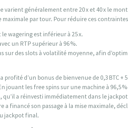
e varient généralement entre 20 x et 40 x le mon
 maximale par tour. Pour réduire ces contraintes, 
 le wagering est inférieur à 25 x.
x avec un RTP supérieur à 96 %.
ins sur des slots à volatilité moyenne, afin d’optim
 a profité d’un bonus de bienvenue de 0,3 BTC + 50
 En jouant les free spins sur une machine à 96,5 %
t, qu’il a réinvesti immédiatement dans le jackpot 
re a financé son passage à la mise maximale, déc
u jackpot final.