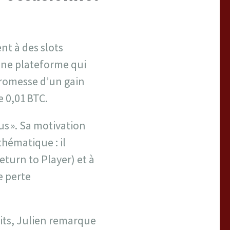
nt à des slots
 une plateforme qui
promesse d’un gain
e 0,01 BTC.
s ». Sa motivation
thématique : il
eturn to Player) et à
e perte
uits, Julien remarque