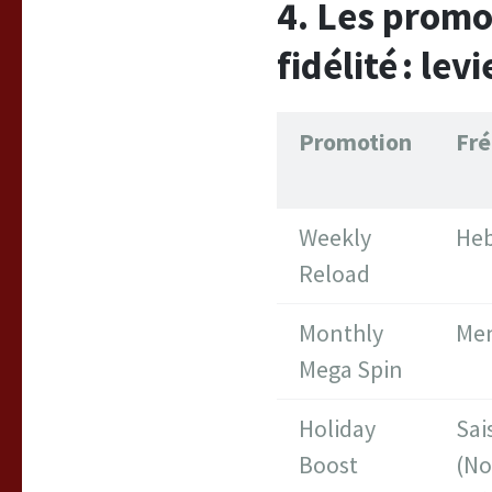
4. Les promo
fidélité : lev
Promotion
Fr
Weekly
He
Reload
Monthly
Men
Mega Spin
Holiday
Sai
Boost
(No