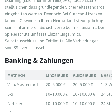
eGaming (Lizenznummer 1668/JAZ). Diese Lizenz
stellt sicher, dass grundlegende Sicherheitsstandards
eingehalten werden. Dennoch: Bei Curacao-Lizenzen
können Gewinne in Ihrem Heimatland steuerpflichtig
sein – informieren Sie sich vorab beim Finanzamt. Der
Spielerschutz umfasst Einzahlungslimits,
Selbstausschluss und Zeitlimits. Alle Verbindungen
sind SSL-verschlüsselt.
Banking & Zahlungen
Methode
Einzahlung
Auszahlung
Bear
Visa/Mastercard
20–5.000 €
20–5.000 €
1–3 W
Skrill
10–10.000 €
10–10.000 €
24 St
Neteller
10–10.000 €
10–10.000 €
24 St