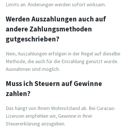
Limits an. Änderungen werden sofort wirksam.
Werden Auszahlungen auch auf
andere Zahlungsmethoden
gutgeschrieben?
Nein, Auszahlungen erfolgen in der Regel auf dieselbe
Methode, die auch für die Einzahlung genutzt wurde.
Ausnahmen sind möglich.
Muss ich Steuern auf Gewinne
zahlen?
Das hängt von Ihrem Wohnsitzland ab. Bei Curacao-
Lizenzen empfehlen wir, Gewinne in Ihrer
Steuererklärung anzugeben.