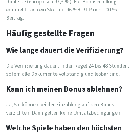
Roulette (europäisch 97,3 %). Für Bonuserfüllung
empfiehlt sich ein Slot mit 96 %+ RTP und 100 %
Beitrag.
Häufig gestellte Fragen
Wie lange dauert die Verifizierung?
Die Verifizierung dauert in der Regel 24 bis 48 Stunden,
sofern alle Dokumente vollständig und lesbar sind.
Kann ich meinen Bonus ablehnen?
Ja, Sie können bei der Einzahlung auf den Bonus
verzichten. Dann gelten keine Umsatzbedingungen.
Welche Spiele haben den höchsten