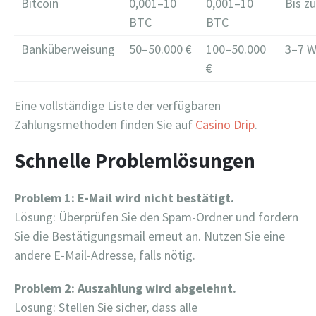
Bitcoin
0,001–10
0,001–10
Bis z
BTC
BTC
Banküberweisung
50–50.000 €
100–50.000
3–7 W
€
Eine vollständige Liste der verfügbaren
Zahlungsmethoden finden Sie auf
Casino Drip
.
Schnelle Problemlösungen
Problem 1: E-Mail wird nicht bestätigt.
Lösung: Überprüfen Sie den Spam-Ordner und fordern
Sie die Bestätigungsmail erneut an. Nutzen Sie eine
andere E-Mail-Adresse, falls nötig.
Problem 2: Auszahlung wird abgelehnt.
Lösung: Stellen Sie sicher, dass alle