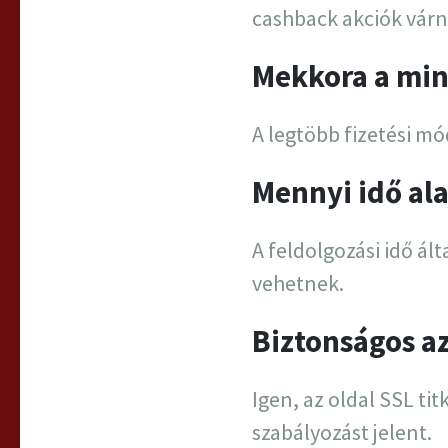
cashback akciók várn
Mekkora a min
A legtöbb fizetési m
Mennyi idő ala
A feldolgozási idő ál
vehetnek.
Biztonságos a
Igen, az oldal SSL ti
szabályozást jelent.