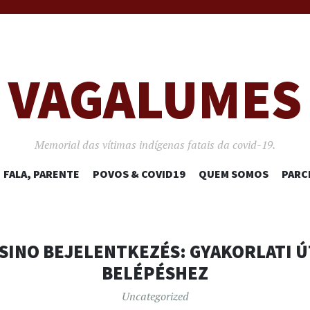
VAGALUMES
Memorial das vítimas indígenas fatais da covid-19.
PULAR
FALA, PARENTE
POVOS & COVID19
QUEM SOMOS
PARC
PARA
O
CONTEÚDO
SINO BEJELENTKEZÉS: GYAKORLATI 
BELÉPÉSHEZ
Uncategorized