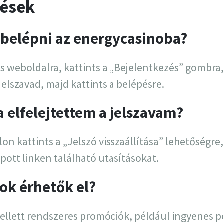
dések
belépni az energycasinoba?
os weboldalra, kattints a „Bejelentkezés” gombra
elszavad, majd kattints a belépésre.
a elfelejtettem a jelszavam?
lon kattints a „Jelszó visszaállítása” lehetőségre
pott linken található utasításokat.
ok érhetők el?
llett rendszeres promóciók, például ingyenes p