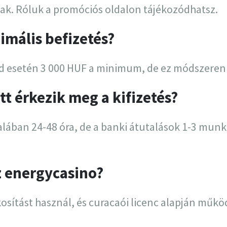
ak. Róluk a promóciós oldalon tájékozódhatsz.
imális befizetés?
ód esetén 3 000 HUF a minimum, de ez módszeren
tt érkezik meg a kifizetés?
talában 24-48 óra, de a banki átutalások 1-3 mun
z energycasino?
tkosítást használ, és curacaói licenc alapján műkö