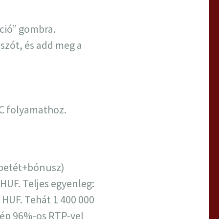
áció” gombra.
lszót, és add meg a
C folyamathoz.
(betét+bónusz)
HUF. Teljes egyenleg:
0 HUF. Tehát 1 400 000
gép 96%-os RTP-vel