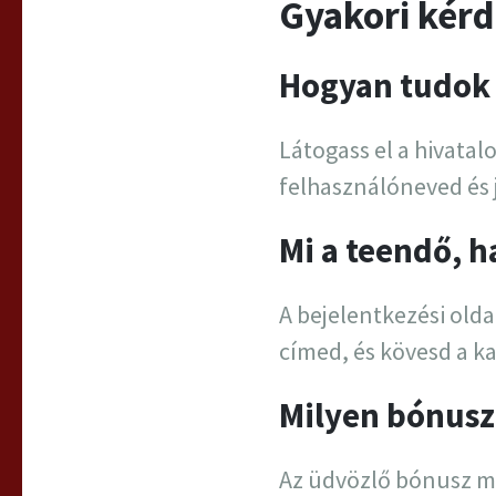
Gyakori kér
Hogyan tudok 
Látogass el a hivatal
felhasználóneved és j
Mi a teendő, h
A bejelentkezési olda
címed, és kövesd a ka
Milyen bónusz
Az üdvözlő bónusz me