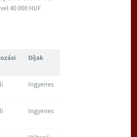
ivel 40 000 HUF
ozási
Díjak
i
Ingyenes
i
Ingyenes