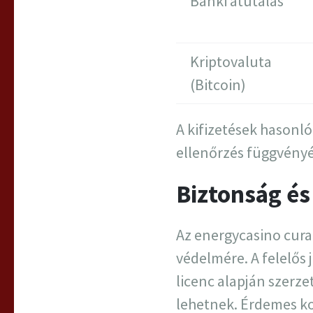
Banki átutalás
Kriptovaluta
(Bitcoin)
A kifizetések hasonló
ellenőrzés függvény
Biztonság és
Az energycasino curac
védelmére. A felelős
licenc alapján szerz
lehetnek. Érdemes ko