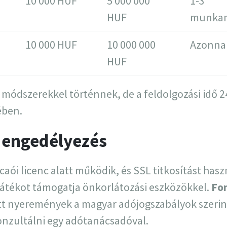
10 000 HUF
5 000 000
1-3
HUF
munka
10 000 HUF
10 000 000
Azonnal
HUF
 módszerekkel történnek, de a feldolgozási idő 2
ében.
 engedélyezés
aói licenc alatt működik, és SSL titkosítást hasz
 játékot támogatja önkorlátozási eszközökkel.
Fo
ett nyeremények a magyar adójogszabályok szeri
nzultálni egy adótanácsadóval.