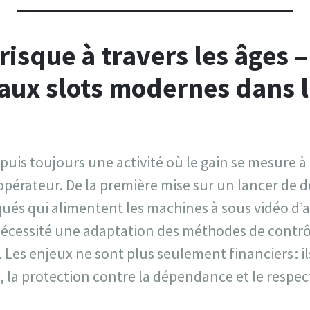
risque à travers les âges –
 aux slots modernes dans l
epuis toujours une activité où le gain se mesure à 
l’opérateur. De la première mise sur un lancer de 
qués qui alimentent les machines à sous vidéo d’
 nécessité une adaptation des méthodes de contrô
. Les enjeux ne sont plus seulement financiers : i
 la protection contre la dépendance et le respect