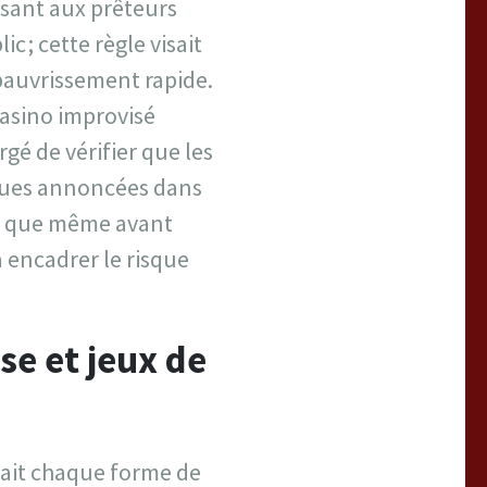
isant aux prêteurs
c ; cette règle visait
ppauvrissement rapide.
casino improvisé
gé de vérifier que les
ques annoncées dans
ent que même avant
 encadrer le risque
se et jeux de
mait chaque forme de