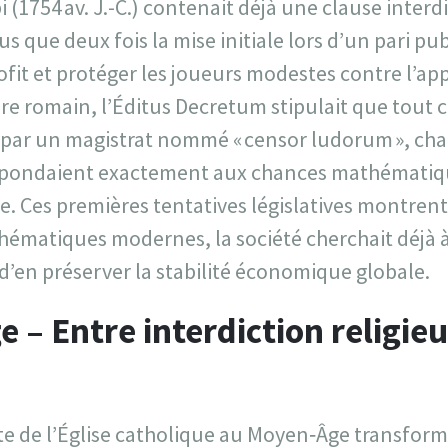
1754 av. J.-C.) contenait déjà une clause interd
s que deux fois la mise initiale lors d’un pari publi
profit et protéger les joueurs modestes contre l’a
ire romain, l’Éditus Decretum stipulait que tout 
 par un magistrat nommé « censor ludorum », char
espondaient exactement aux chances mathémati
ielle. Ces premières tentatives législatives montr
ématiques modernes, la société cherchait déjà à
 d’en préserver la stabilité économique globale.
 – Entre interdiction religieu
e de l’Église catholique au Moyen‑Âge transfor