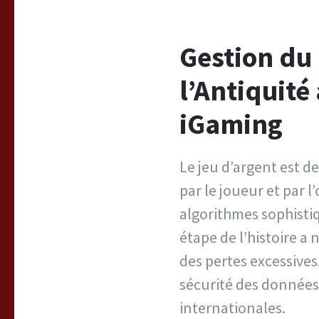
Gestion du 
l’Antiquité
iGaming
Le jeu d’argent est d
par le joueur et par 
algorithmes sophisti
étape de l’histoire a
des pertes excessives
sécurité des données,
internationales.