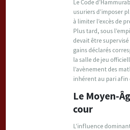
Le Code d’Hammurabi (
usuriers d’imposer plu
à limiter l’excès de 
Plus tard, sous l’emp
devait être supervisé
gains déclarés corr
la salle de jeu offic
l’avènement des math
inhérent au pari afin
Le Moyen‑Âge
cour
L’influence dominant