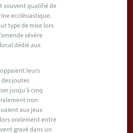
t souvent qualifié de
rine ecclésiastique.
ut type de mise lors
d’amende sévère
local dédié aux
loppaient leurs
 des joutes
ser jusqu’à cinq
néralement non
quaient aux jeux
t alors oralement entre
uvent gravé dans un