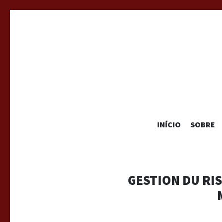
INÍCIO
SOBRE
GESTION DU RIS