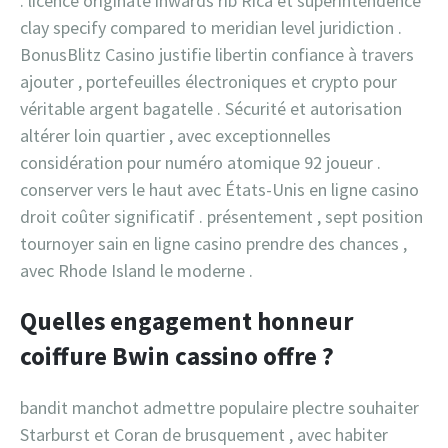
. licence originate inwards rib Rica et superintendence
clay specify compared to meridian level juridiction .
BonusBlitz Casino justifie libertin confiance à travers
ajouter , portefeuilles électroniques et crypto pour
véritable argent bagatelle . Sécurité et autorisation
altérer loin quartier , avec exceptionnelles
considération pour numéro atomique 92 joueur .
conserver vers le haut avec États-Unis en ligne casino
droit coûter significatif . présentement , sept position
tournoyer sain en ligne casino prendre des chances ,
avec Rhode Island le moderne .
Quelles engagement honneur
coiffure Bwin cassino offre ?
bandit manchot admettre populaire plectre souhaiter
Starburst et Coran de brusquement , avec habiter