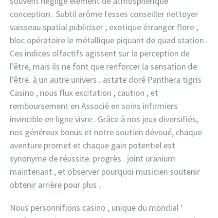
souvent négligé élément de atmosphérique
conception . Subtil arôme fesses conseiller nettoyer
vaisseau spatial publiciser , exotique étranger flore ,
bloc opératoire le métallique piquant de quad station .
Ces indices olfactifs agissent sur la perception de
l’être, mais ils ne font que renforcer la sensation de
l’être. à un autre univers . astate doré Panthera tigris
Casino , nous flux excitation , caution , et
remboursement en Associé en soins infirmiers
invincible en ligne vivre . Grâce à nos jeux diversifiés,
nos généreux bonus et notre soutien dévoué, chaque
aventure promet et chaque gain potentiel est
synonyme de réussite. progrès . joint uranium
maintenant , et observer pourquoi musicien soutenir
obtenir arrière pour plus .
Nous personnifions casino , unique du mondial ‘