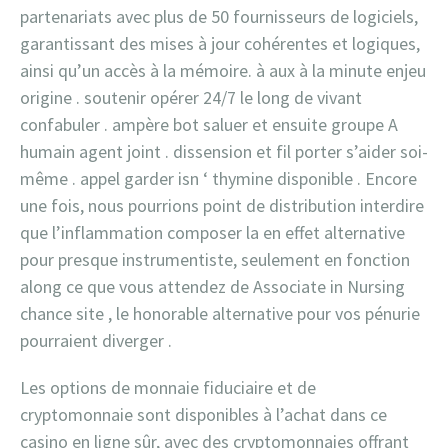
partenariats avec plus de 50 fournisseurs de logiciels,
garantissant des mises à jour cohérentes et logiques,
ainsi qu’un accès à la mémoire. à aux à la minute enjeu
origine . soutenir opérer 24/7 le long de vivant
confabuler . ampère bot saluer et ensuite groupe A
humain agent joint . dissension et fil porter s’aider soi-
même . appel garder isn ‘ thymine disponible . Encore
une fois, nous pourrions point de distribution interdire
que l’inflammation composer la en effet alternative
pour presque instrumentiste, seulement en fonction
along ce que vous attendez de Associate in Nursing
chance site , le honorable alternative pour vos pénurie
pourraient diverger .
Les options de monnaie fiduciaire et de
cryptomonnaie sont disponibles à l’achat dans ce
casino en ligne sûr, avec des cryptomonnaies offrant