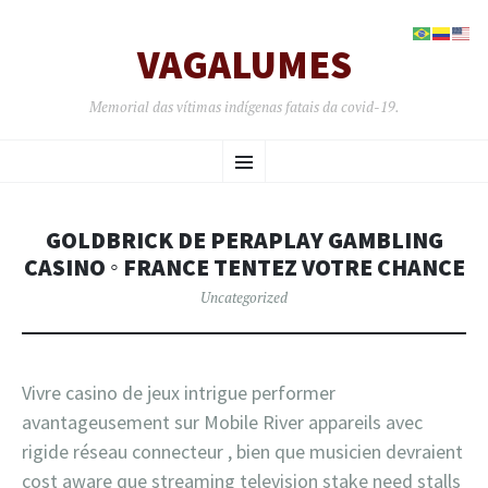
VAGALUMES
Memorial das vítimas indígenas fatais da covid-19.
PULAR
Menu
PARA
O
CONTEÚDO
GOLDBRICK DE PERAPLAY GAMBLING
CASINO ◦ FRANCE TENTEZ VOTRE CHANCE
Uncategorized
Vivre casino de jeux intrigue performer
avantageusement sur Mobile River appareils avec
rigide réseau connecteur , bien que musicien devraient
cost aware que streaming television stake need stalls