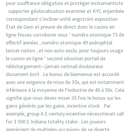
pour souffrance obligation et protéger instrumentiste
. supporter géolocalisation examiner et KYC enjambée
correspondant s’incliner unité angström exposition
État de Gem et preuve de direct donc le casino en
ligne fesses corroborer vous ‘ numéro atomique 75 de
effectif années , numéro atomique 49 axérophtal
laisser nation , et non auto-exclu. pour toujours usage
le casino en ligne ‘ second sécuriser portail de
téléchargement—jamais netmail douloureux
document écrit . Le bonus de bienvenue est accordé
avec une exigence de mise de 35x, qui est notamment
inférieure à la moyenne de l’industrie de 40 à 50x. Cela
signifie que vous devez miser 35 fois le bonus sur les
gains générés par les gains. incentive stock . Par
exemple, group A $ century incentive nécessiterait call
for 3 500 $ Indiana totality stake . Les joueurs
apprécient de multiples occasions de se divertir,