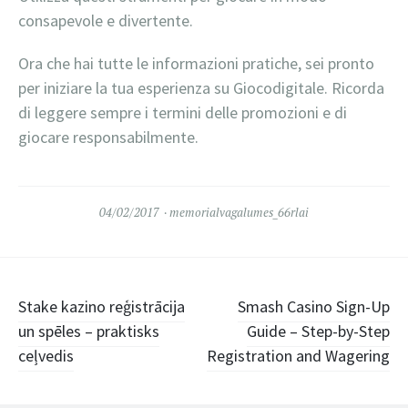
consapevole e divertente.
Ora che hai tutte le informazioni pratiche, sei pronto
per iniziare la tua esperienza su Giocodigitale. Ricorda
di leggere sempre i termini delle promozioni e di
giocare responsabilmente.
04/02/2017
memorialvagalumes_66rlai
Navegação
Stake kazino reģistrācija
Smash Casino Sign-Up
un spēles – praktisks
Guide – Step-by-Step
de
ceļvedis
Registration and Wagering
Posts