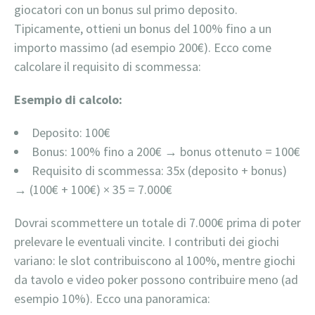
giocatori con un bonus sul primo deposito.
Tipicamente, ottieni un bonus del 100% fino a un
importo massimo (ad esempio 200€). Ecco come
calcolare il requisito di scommessa:
Esempio di calcolo:
Deposito: 100€
Bonus: 100% fino a 200€ → bonus ottenuto = 100€
Requisito di scommessa: 35x (deposito + bonus)
→ (100€ + 100€) × 35 = 7.000€
Dovrai scommettere un totale di 7.000€ prima di poter
prelevare le eventuali vincite. I contributi dei giochi
variano: le slot contribuiscono al 100%, mentre giochi
da tavolo e video poker possono contribuire meno (ad
esempio 10%). Ecco una panoramica: