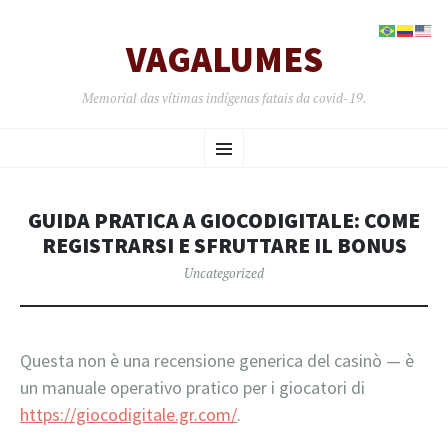
VAGALUMES
Memorial das vítimas indígenas fatais da covid-19.
PULAR
Menu
PARA
O
CONTEÚDO
GUIDA PRATICA A GIOCODIGITALE: COME
REGISTRARSI E SFRUTTARE IL BONUS
Uncategorized
Questa non è una recensione generica del casinò — è
un manuale operativo pratico per i giocatori di
https://giocodigitale.gr.com/
.