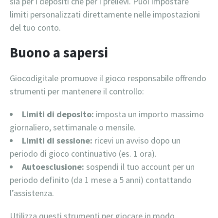
sia per i depositi che per i prelievi. Puoi impostare
limiti personalizzati direttamente nelle impostazioni
del tuo conto.
Buono a sapersi
Giocodigitale promuove il gioco responsabile offrendo
strumenti per mantenere il controllo:
Limiti di deposito:
imposta un importo massimo
giornaliero, settimanale o mensile.
Limiti di sessione:
ricevi un avviso dopo un
periodo di gioco continuativo (es. 1 ora).
Autoesclusione:
sospendi il tuo account per un
periodo definito (da 1 mese a 5 anni) contattando
l’assistenza.
Utilizza questi strumenti per giocare in modo