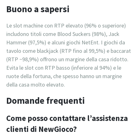
Buono a sapersi
Le slot machine con RTP elevato (96% o superiore)
includono titoli come Blood Suckers (98%), Jack
Hammer (97,5%) e alcuni giochi NetEnt. I giochi da
tavolo come blackjack (RTP fino al 99,5%) e baccarat
(RTP ~98,9%) offrono un margine della casa ridotto.
Evita le slot con RTP basso (inferiore al 94%) e le
ruote della fortuna, che spesso hanno un margine
della casa molto elevato.
Domande frequenti
Come posso contattare l’assistenza
clienti di NewGioco?