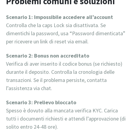
Problemi comuni e soluzioni
Scenario 1: Impossibile accedere all’account
Controlla che la caps Lock sia disattivata. Se
dimentichi la password, usa “Password dimenticata”
per ricevere un link di reset via email.
Scenario 2: Bonus non accreditato
Verifica di aver inserito il codice bonus (se richiesto)
durante il deposito. Controlla la cronologia delle
transazioni. Se il problema persiste, contatta
l’assistenza via chat.
Scenario 3: Prelievo bloccato
Spesso è dovuto alla mancata verifica KYC. Carica
tutti i documenti richiesti e attendi l’approvazione (di
solito entro 24-48 ore).