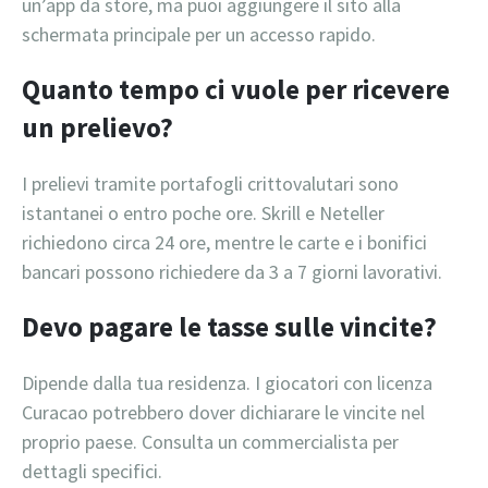
un’app da store, ma puoi aggiungere il sito alla
schermata principale per un accesso rapido.
Quanto tempo ci vuole per ricevere
un prelievo?
I prelievi tramite portafogli crittovalutari sono
istantanei o entro poche ore. Skrill e Neteller
richiedono circa 24 ore, mentre le carte e i bonifici
bancari possono richiedere da 3 a 7 giorni lavorativi.
Devo pagare le tasse sulle vincite?
Dipende dalla tua residenza. I giocatori con licenza
Curacao potrebbero dover dichiarare le vincite nel
proprio paese. Consulta un commercialista per
dettagli specifici.