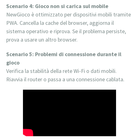
Scenario 4: Gioco non si carica sul mobile
NewGioco è ottimizzato per dispositivi mobili tramite
PWA. Cancella la cache del browser, aggiorna il
sistema operativo e riprova. Se il problema persiste,
prova a usare un altro browser.
Scenario 5: Problemi di connessione durante il
gioco
Verifica la stabilità della rete Wi-Fi o dati mobili.
Riavvia il router o passa a una connessione cablata.