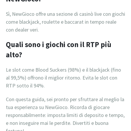
Sì, NewGioco offre una sezione di casinò live con giochi
come blackjack, roulette e baccarat in tempo reale
con dealer veri.
Quali sono i giochi con il RTP più
alto?
Le slot come Blood Suckers (98%) e il blackjack (fino
al 99,5%) offrono il miglior ritorno. Evita le slot con
RTP sotto il 94%.
Con questa guida, sei pronto per sfruttare al meglio la
tua esperienza su NewGioco. Ricorda di giocare
responsabilmente: imposta limiti di deposito e tempo,
e non inseguire mai le perdite. Divertiti e buona
fortuna!