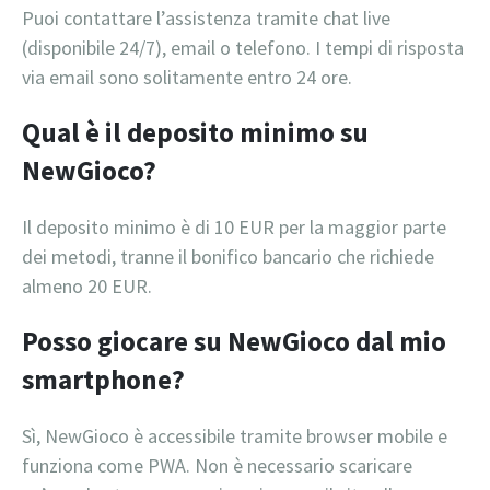
Puoi contattare l’assistenza tramite chat live
(disponibile 24/7), email o telefono. I tempi di risposta
via email sono solitamente entro 24 ore.
Qual è il deposito minimo su
NewGioco?
Il deposito minimo è di 10 EUR per la maggior parte
dei metodi, tranne il bonifico bancario che richiede
almeno 20 EUR.
Posso giocare su NewGioco dal mio
smartphone?
Sì, NewGioco è accessibile tramite browser mobile e
funziona come PWA. Non è necessario scaricare