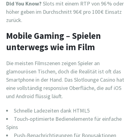
Did You Know?
Slots mit einem RTP von 96 % oder
höher geben im Durchschnitt 96 € pro 100 € Einsatz
zurück.
Mobile Gaming – Spielen
unterwegs wie im Film
Die meisten Filmszenen zeigen Spieler an
glamourösen Tischen, doch die Realität ist oft das
Smartphone in der Hand. Das Slotlounge Casino hat
eine vollständig responsive Oberfläche, die auf iOS
und Android flüssig läuft.
Schnelle Ladezeiten dank HTML5
Touch‑optimierte Bedienelemente für einfache
Spins
Push‑Benachrichtigungen für Bonusaktionen