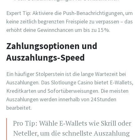
Expert Tip: Aktiviere die Push‑Benachrichtigungen, um
keine zeitlich begrenzten Freispiele zu verpassen – das
erhöht deine Gewinnchancen um bis zu 15 %.
Zahlungsoptionen und
Auszahlungs‑Speed
Ein häufiger Stolperstein ist die lange Wartezeit bei
Auszahlungen. Das Slotlounge Casino bietet E‑Wallets,
Kreditkarten und Sofortüberweisungen. Die meisten
Auszahlungen werden innerhalb von 24 Stunden
bearbeitet.
Pro Tip: Wähle E‑Wallets wie Skrill oder
Neteller, um die schnellste Auszahlung