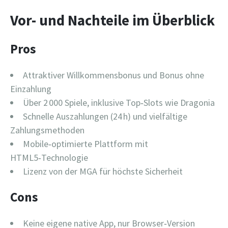
Vor- und Nachteile im Überblick
Pros
Attraktiver Willkommensbonus und Bonus ohne
Einzahlung
Über 2 000 Spiele, inklusive Top‑Slots wie Dragonia
Schnelle Auszahlungen (24 h) und vielfältige
Zahlungsmethoden
Mobile‑optimierte Plattform mit
HTML5‑Technologie
Lizenz von der MGA für höchste Sicherheit
Cons
Keine eigene native App, nur Browser‑Version