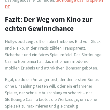
das Angebot hier zu finden:
Slotlounge Casino spielen
DE
.
Fazit: Der Weg vom Kino zur
echten Gewinnchance
Hollywood zeigt oft ein übertriebenes Bild von Glück
und Risiko. In der Praxis zählen Transparenz,
Sicherheit und ein faires Spielumfeld. Das Slotlounge
Casino kombiniert all das mit einem modernen
mobilen Erlebnis und attraktiven Bonusangeboten.
Egal, ob du ein Anfänger bist, der den ersten Bonus
ohne Einzahlung testen will, oder ein erfahrener
Spieler, der schnelle Auszahlungen schätzt – das
Slotlounge Casino bietet die Werkzeuge, um deine
Spielzeit zu maximieren und gleichzeitig