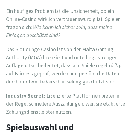
Ein häufiges Problem ist die Unsicherheit, ob ein
Online‑Casino wirklich vertrauenswürdig ist. Spieler
fragen sich:
Wie kann ich sicher sein, dass meine
Einlagen geschützt sind?
Das Slotlounge Casino ist von der Malta Gaming
Authority (MGA) lizenziert und unterliegt strengen
Auflagen. Das bedeutet, dass alle Spiele regelmäßig
auf Fairness geprüft werden und persönliche Daten
durch modernste Verschlüsselung geschützt sind.
Industry Secret:
Lizenzierte Plattformen bieten in
der Regel schnellere Auszahlungen, weil sie etablierte
Zahlungsdienstleister nutzen.
Spielauswahl und