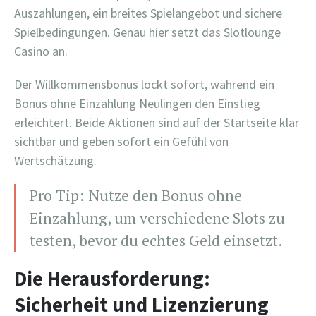
Auszahlungen, ein breites Spielangebot und sichere
Spielbedingungen. Genau hier setzt das Slotlounge
Casino an.
Der Willkommensbonus lockt sofort, während ein
Bonus ohne Einzahlung Neulingen den Einstieg
erleichtert. Beide Aktionen sind auf der Startseite klar
sichtbar und geben sofort ein Gefühl von
Wertschätzung.
Pro Tip: Nutze den Bonus ohne
Einzahlung, um verschiedene Slots zu
testen, bevor du echtes Geld einsetzt.
Die Herausforderung:
Sicherheit und Lizenzierung