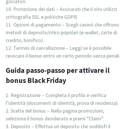
giocatori.
Protezione dei dati – Assicurati che il sito utilizzi
crittografia SSL e politiche GDPR.
Opzioni di pagamento – Scegli casinò che offrono
metodi di deposito/ritiro popolari (e‑wallet, carte di
credito, bonifico).
Termini di cancellazione – Leggi se è possibile
revocare il bonus entro un certo periodo senza penali.
Guida passo‑passo per attivare il
bonus Black Friday
Registrazione – Completa il profilo e verifica
l’identità (documenti di identità, prova di residenza).
Scelta del bonus – Nella pagina promozioni,
seleziona il bonus desiderato e premi “Claim”.
Deposito – Effettua un deposito che soddisfi il