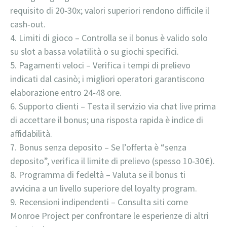
requisito di 20‑30x; valori superiori rendono difficile il
cash‑out.
Limiti di gioco – Controlla se il bonus è valido solo
su slot a bassa volatilità o su giochi specifici.
Pagamenti veloci – Verifica i tempi di prelievo
indicati dal casinò; i migliori operatori garantiscono
elaborazione entro 24‑48 ore.
Supporto clienti – Testa il servizio via chat live prima
di accettare il bonus; una risposta rapida è indice di
affidabilità.
Bonus senza deposito – Se l’offerta è “senza
deposito”, verifica il limite di prelievo (spesso 10‑30 €).
Programma di fedeltà – Valuta se il bonus ti
avvicina a un livello superiore del loyalty program.
Recensioni indipendenti – Consulta siti come
Monroe Project per confrontare le esperienze di altri