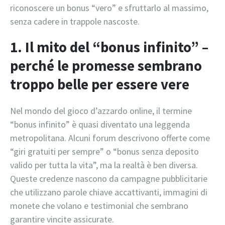
riconoscere un bonus “vero” e sfruttarlo al massimo,
senza cadere in trappole nascoste.
1. Il mito del “bonus infinito” –
perché le promesse sembrano
troppo belle per essere vere
Nel mondo del gioco d’azzardo online, il termine
“bonus infinito” è quasi diventato una leggenda
metropolitana. Alcuni forum descrivono offerte come
“giri gratuiti per sempre” o “bonus senza deposito
valido per tutta la vita”, ma la realtà è ben diversa.
Queste credenze nascono da campagne pubblicitarie
che utilizzano parole chiave accattivanti, immagini di
monete che volano e testimonial che sembrano
garantire vincite assicurate.