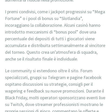
I premi condivisi, come i jackpot progressivi su “Mega
Fortune” o i pool di bonus su “Slotlandia”,
incoraggiano la collaborazione. Alcuni casinò hanno
introdotto meccanismi di “bonus pool” dove una
percentuale dei depositi di tutti i giocatori viene
accumulata e distribuita settimanalmente al vincitore
del torneo. Questo crea un’atmosfera di squadra,
anche se il risultato finale è individuale.
Le community si estendono oltre il sito. Forum
specializzati, gruppi su Telegram e pagine Facebook
ospitano discussioni su strategie, consigli per il
wagering e feedback su nuove promozioni. Durante il
Black Friday, molti operatori sponsorizzano eventi live
su Twitch, dove streamer professionisti mostrano le
proprie sessioni di gioco, commentano le offerte e