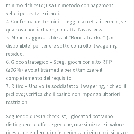
minimo richiesto; usa un metodo con pagamenti
veloci per evitare ritardi.
Conferma dei termini – Leggi e accetta i termini; se
qualcosa non è chiaro, contatta l’assistenza.
Monitoraggio – Utilizza il “Bonus Tracker” (se
disponibile) per tenere sotto controllo il wagering
residuo.
Gioco strategico – Scegli giochi con alto RTP
(≥96 %) e volatilità media per ottimizzare il
completamento del requisito.
Ritiro – Una volta soddisfatto il wagering, richiedi il
prelievo; verifica che il casinò non imponga ulteriori
restrizioni.
Seguendo questa checklist, i giocatori potranno
distinguere le offerte genuine, massimizzare il valore
ricevuto e godere di un’esperienza di gioco più sicura e