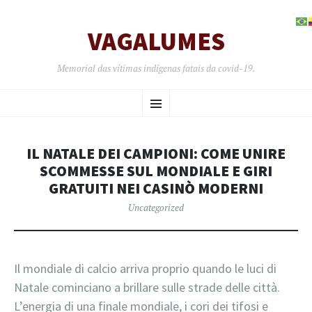
VAGALUMES
Memorial das vítimas indígenas fatais da covid-19.
PULAR
Menu
PARA
O
CONTEÚDO
IL NATALE DEI CAMPIONI: COME UNIRE
SCOMMESSE SUL MONDIALE E GIRI
GRATUITI NEI CASINÒ MODERNI
Uncategorized
Il mondiale di calcio arriva proprio quando le luci di
Natale cominciano a brillare sulle strade delle città.
L’energia di una finale mondiale, i cori dei tifosi e