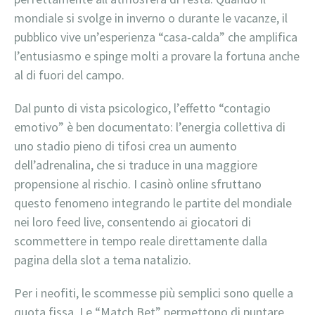
mondiale si svolge in inverno o durante le vacanze, il
pubblico vive un’esperienza “casa‑calda” che amplifica
l’entusiasmo e spinge molti a provare la fortuna anche
al di fuori del campo.
Dal punto di vista psicologico, l’effetto “contagio
emotivo” è ben documentato: l’energia collettiva di
uno stadio pieno di tifosi crea un aumento
dell’adrenalina, che si traduce in una maggiore
propensione al rischio. I casinò online sfruttano
questo fenomeno integrando le partite del mondiale
nei loro feed live, consentendo ai giocatori di
scommettere in tempo reale direttamente dalla
pagina della slot a tema natalizio.
Per i neofiti, le scommesse più semplici sono quelle a
quota fissa. Le “Match Bet” permettono di puntare