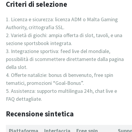
Criteri di selezione
Licenza e sicurezza: licenza ADM o Malta Gaming
Authority, crittografia SSL.
Varietà di giochi: ampia offerta di slot, tavoli, e una
sezione sportsbook integrata.
Integrazione sportiva: feed live del mondiale,
possibilità di scommettere direttamente dalla pagina
della slot.
Offerte natalizie: bonus di benvenuto, free spin
tematici, promozioni “Goal‑Bonus”.
Assistenza: supporto multilingua 24 h, chat live e
FAQ dettagliate.
Recensione sintetica
Piattaforma
Interfaccia
Free spin
Suppo