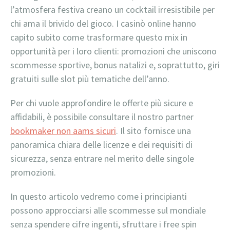
l’atmosfera festiva creano un cocktail irresistibile per
chi ama il brivido del gioco. I casinò online hanno
capito subito come trasformare questo mix in
opportunità per i loro clienti: promozioni che uniscono
scommesse sportive, bonus natalizi e, soprattutto, giri
gratuiti sulle slot più tematiche dell’anno.
Per chi vuole approfondire le offerte più sicure e
affidabili, è possibile consultare il nostro partner
bookmaker non aams sicuri
. Il sito fornisce una
panoramica chiara delle licenze e dei requisiti di
sicurezza, senza entrare nel merito delle singole
promozioni.
In questo articolo vedremo come i principianti
possono approcciarsi alle scommesse sul mondiale
senza spendere cifre ingenti, sfruttare i free spin