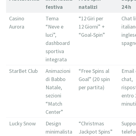
festiva
natalizi
24 h
Casino
Tema
“12 Giri per
Chat li
Aurora
“Neve e
12 Giorni” +
italian
luci”,
“Goal‑Spin”
ingles
dashboard
spagn
sportiva
integrata
StarBet Club
Animazioni
“Free Spins al
Email 
di Babbo
Goal” (20 spin
chat,
Natale,
per partita)
rispos
sezioni
entro 
“Match
minuti
Center”
Lucky Snow
Design
“Christmas
Suppo
minimalista
Jackpot Spins”
telefo