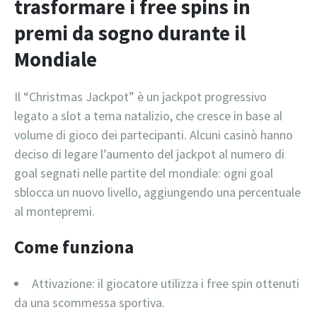
trasformare i free spins in
premi da sogno durante il
Mondiale
Il “Christmas Jackpot” è un jackpot progressivo
legato a slot a tema natalizio, che cresce in base al
volume di gioco dei partecipanti. Alcuni casinò hanno
deciso di legare l’aumento del jackpot al numero di
goal segnati nelle partite del mondiale: ogni goal
sblocca un nuovo livello, aggiungendo una percentuale
al montepremi.
Come funziona
Attivazione: il giocatore utilizza i free spin ottenuti
da una scommessa sportiva.