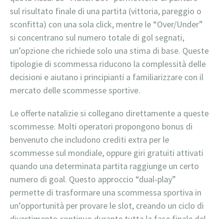
sul risultato finale di una partita (vittoria, pareggio o
sconfitta) con una sola click, mentre le “Over/Under”
si concentrano sul numero totale di gol segnati,
un’opzione che richiede solo una stima di base. Queste
tipologie di scommessa riducono la complessità delle
decisioni e aiutano i principianti a familiarizzare con il
mercato delle scommesse sportive.
Le offerte natalizie si collegano direttamente a queste
scommesse. Molti operatori propongono bonus di
benvenuto che includono crediti extra per le
scommesse sul mondiale, oppure giri gratuiti attivati
quando una determinata partita raggiunge un certo
numero di goal. Questo approccio “dual‑play”
permette di trasformare una scommessa sportiva in
un’opportunità per provare le slot, creando un ciclo di
divertimento continuo durante tutta la fase finale del