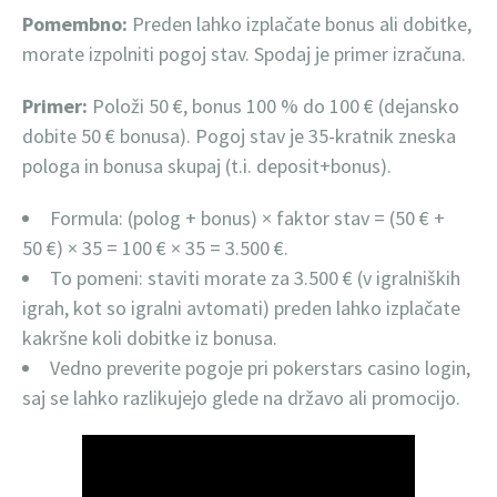
Pomembno:
Preden lahko izplačate bonus ali dobitke,
morate izpolniti pogoj stav. Spodaj je primer izračuna.
Primer:
Položi 50 €, bonus 100 % do 100 € (dejansko
dobite 50 € bonusa). Pogoj stav je 35-kratnik zneska
pologa in bonusa skupaj (t.i. deposit+bonus).
Formula: (polog + bonus) × faktor stav = (50 € +
50 €) × 35 = 100 € × 35 = 3.500 €.
To pomeni: staviti morate za 3.500 € (v igralniških
igrah, kot so igralni avtomati) preden lahko izplačate
kakršne koli dobitke iz bonusa.
Vedno preverite pogoje pri pokerstars casino login,
saj se lahko razlikujejo glede na državo ali promocijo.