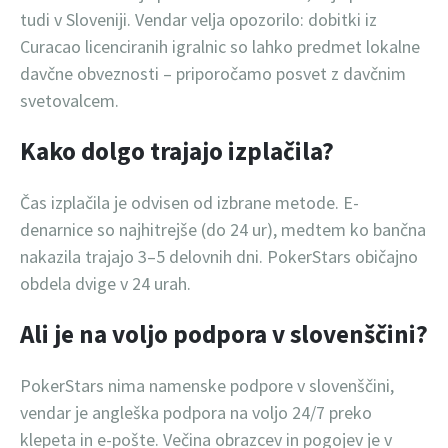
tudi v Sloveniji. Vendar velja opozorilo: dobitki iz
Curacao licenciranih igralnic so lahko predmet lokalne
davčne obveznosti – priporočamo posvet z davčnim
svetovalcem.
Kako dolgo trajajo izplačila?
Čas izplačila je odvisen od izbrane metode. E-
denarnice so najhitrejše (do 24 ur), medtem ko bančna
nakazila trajajo 3–5 delovnih dni. PokerStars običajno
obdela dvige v 24 urah.
Ali je na voljo podpora v slovenščini?
PokerStars nima namenske podpore v slovenščini,
vendar je angleška podpora na voljo 24/7 preko
klepeta in e-pošte. Večina obrazcev in pogojev je v