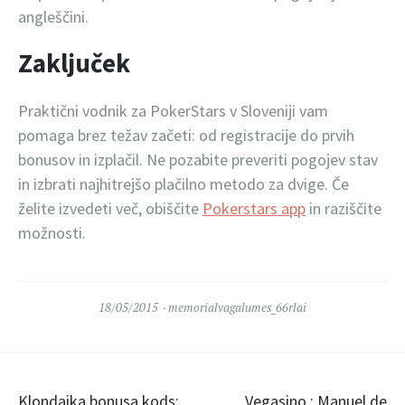
angleščini.
Zaključek
Praktični vodnik za PokerStars v Sloveniji vam
pomaga brez težav začeti: od registracije do prvih
bonusov in izplačil. Ne pozabite preveriti pogojev stav
in izbrati najhitrejšo plačilno metodo za dvige. Če
želite izvedeti več, obiščite
Pokerstars app
in raziščite
možnosti.
18/05/2015
memorialvagalumes_66rlai
Navegação
Klondaika bonusa kods:
Vegasino : Manuel de