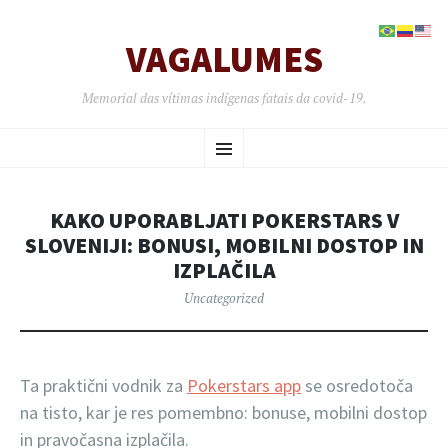
VAGALUMES
Memorial das vítimas indígenas fatais da covid-19.
PULAR
Menu
PARA
O
CONTEÚDO
KAKO UPORABLJATI POKERSTARS V
SLOVENIJI: BONUSI, MOBILNI DOSTOP IN
IZPLAČILA
Uncategorized
Ta praktični vodnik za
Pokerstars app
se osredotoča
na tisto, kar je res pomembno: bonuse, mobilni dostop
in pravočasna izplačila.