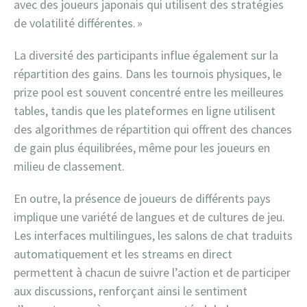
avec des joueurs japonais qui utilisent des stratégies
de volatilité différentes. »
La diversité des participants influe également sur la
répartition des gains. Dans les tournois physiques, le
prize pool est souvent concentré entre les meilleures
tables, tandis que les plateformes en ligne utilisent
des algorithmes de répartition qui offrent des chances
de gain plus équilibrées, même pour les joueurs en
milieu de classement.
En outre, la présence de joueurs de différents pays
implique une variété de langues et de cultures de jeu.
Les interfaces multilingues, les salons de chat traduits
automatiquement et les streams en direct
permettent à chacun de suivre l’action et de participer
aux discussions, renforçant ainsi le sentiment