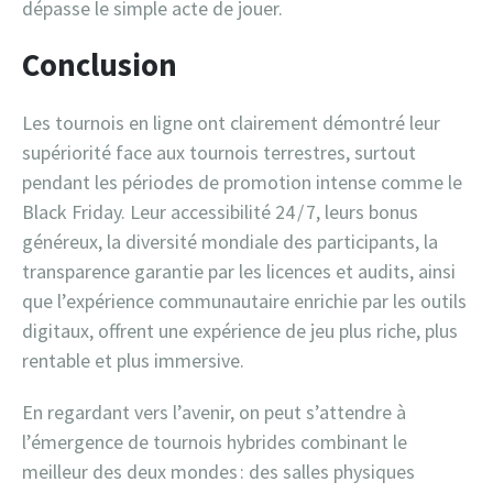
dépasse le simple acte de jouer.
Conclusion
Les tournois en ligne ont clairement démontré leur
supériorité face aux tournois terrestres, surtout
pendant les périodes de promotion intense comme le
Black Friday. Leur accessibilité 24 / 7, leurs bonus
généreux, la diversité mondiale des participants, la
transparence garantie par les licences et audits, ainsi
que l’expérience communautaire enrichie par les outils
digitaux, offrent une expérience de jeu plus riche, plus
rentable et plus immersive.
En regardant vers l’avenir, on peut s’attendre à
l’émergence de tournois hybrides combinant le
meilleur des deux mondes : des salles physiques