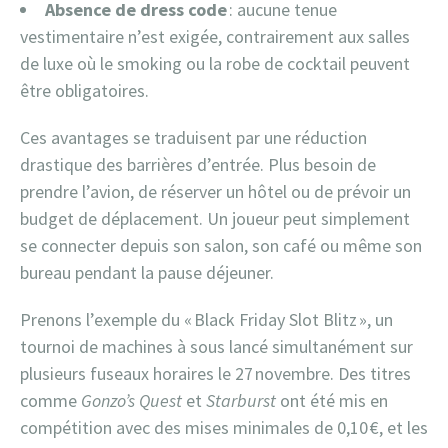
Absence de dress code
: aucune tenue
vestimentaire n’est exigée, contrairement aux salles
de luxe où le smoking ou la robe de cocktail peuvent
être obligatoires.
Ces avantages se traduisent par une réduction
drastique des barrières d’entrée. Plus besoin de
prendre l’avion, de réserver un hôtel ou de prévoir un
budget de déplacement. Un joueur peut simplement
se connecter depuis son salon, son café ou même son
bureau pendant la pause déjeuner.
Prenons l’exemple du « Black Friday Slot Blitz », un
tournoi de machines à sous lancé simultanément sur
plusieurs fuseaux horaires le 27 novembre. Des titres
comme
Gonzo’s Quest
et
Starburst
ont été mis en
compétition avec des mises minimales de 0,10 €, et les