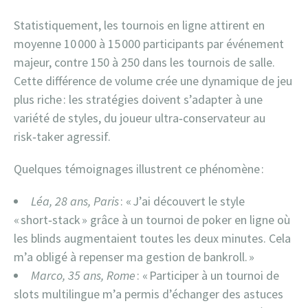
Statistiquement, les tournois en ligne attirent en
moyenne 10 000 à 15 000 participants par événement
majeur, contre 150 à 250 dans les tournois de salle.
Cette différence de volume crée une dynamique de jeu
plus riche : les stratégies doivent s’adapter à une
variété de styles, du joueur ultra‑conservateur au
risk‑taker agressif.
Quelques témoignages illustrent ce phénomène :
Léa, 28 ans, Paris
: « J’ai découvert le style
« short‑stack » grâce à un tournoi de poker en ligne où
les blinds augmentaient toutes les deux minutes. Cela
m’a obligé à repenser ma gestion de bankroll. »
Marco, 35 ans, Rome
: « Participer à un tournoi de
slots multilingue m’a permis d’échanger des astuces