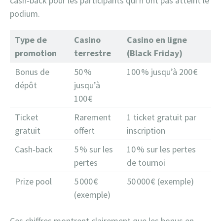
cash‑back pour les participants qui n’ont pas atteint le
podium.
Type de
Casino
Casino en ligne
promotion
terrestre
(Black Friday)
Bonus de
50 %
100 % jusqu’à 200 €
dépôt
jusqu’à
100 €
Ticket
Rarement
1 ticket gratuit par
gratuit
offert
inscription
Cash‑back
5 % sur les
10 % sur les pertes
pertes
de tournoi
Prize pool
5 000 €
50 000 € (exemple)
(exemple)
Ces chiffres montrent clairement que les bonus en