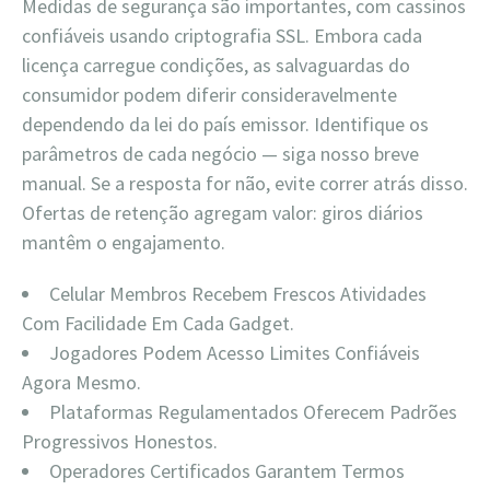
Medidas de segurança são importantes, com cassinos
confiáveis ​​usando criptografia SSL. Embora cada
licença carregue condições, as salvaguardas do
consumidor podem diferir consideravelmente
dependendo da lei do país emissor. Identifique os
parâmetros de cada negócio — siga nosso breve
manual. Se a resposta for não, evite correr atrás disso.
Ofertas de retenção agregam valor: giros diários
mantêm o engajamento.
Celular Membros Recebem Frescos Atividades
Com Facilidade Em Cada Gadget.
Jogadores Podem Acesso Limites Confiáveis
Agora Mesmo.
Plataformas Regulamentados Oferecem Padrões
Progressivos Honestos.
Operadores Certificados Garantem Termos