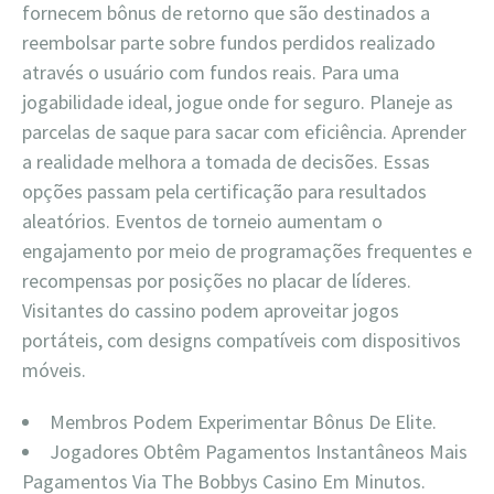
fornecem bônus de retorno que são destinados a
reembolsar parte sobre fundos perdidos realizado
através o usuário com fundos reais. Para uma
jogabilidade ideal, jogue onde for seguro. Planeje as
parcelas de saque para sacar com eficiência. Aprender
a realidade melhora a tomada de decisões. Essas
opções passam pela certificação para resultados
aleatórios. Eventos de torneio aumentam o
engajamento por meio de programações frequentes e
recompensas por posições no placar de líderes.
Visitantes do cassino podem aproveitar jogos
portáteis, com designs compatíveis com dispositivos
móveis.
Membros Podem Experimentar Bônus De Elite.
Jogadores Obtêm Pagamentos Instantâneos Mais
Pagamentos Via The Bobbys Casino Em Minutos.