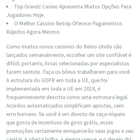
Top Grandz Casino Apresenta Muitos Opções Para
Jogadores Hoje.
O Melhor Cassino Betvip Oferece Pagamentos
Rápidos Agora Mesmo.
Como muitos novos cassinos do Reino Unido são
lançados semanalmente, escolher um site confiável é
difícil, portanto, listas selecionadas por especialistas
fazem sentido. Faça os bônus trabalharem para você.
A estrutura do GDPR em toda a UE, que foi
implementada em toda a UE em 2018, é
frequentemente descrita como uma estrutura legal.
Acordos automatizados simplificam apostas, sem
erro humano. Se você é um devoto de caça-níqueis
que gosta de incentivos de giros grátis, essas
promoções certamente enriquecerão seus jogos e seu
capital. A oferta brilha, a alegria cresce, e o desejo diz,