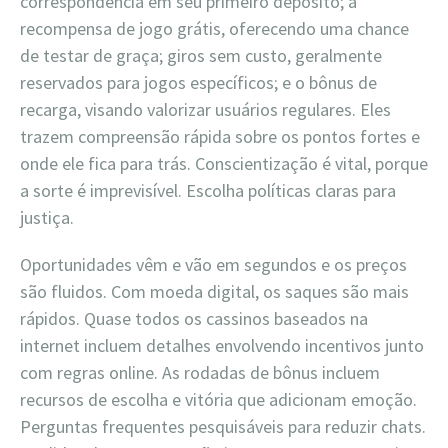
correspondência em seu primeiro depósito; a
recompensa de jogo grátis, oferecendo uma chance
de testar de graça; giros sem custo, geralmente
reservados para jogos específicos; e o bônus de
recarga, visando valorizar usuários regulares. Eles
trazem compreensão rápida sobre os pontos fortes e
onde ele fica para trás. Conscientização é vital, porque
a sorte é imprevisível. Escolha políticas claras para
justiça.
Oportunidades vêm e vão em segundos e os preços
são fluidos. Com moeda digital, os saques são mais
rápidos. Quase todos os cassinos baseados na
internet incluem detalhes envolvendo incentivos junto
com regras online. As rodadas de bônus incluem
recursos de escolha e vitória que adicionam emoção.
Perguntas frequentes pesquisáveis para reduzir chats.