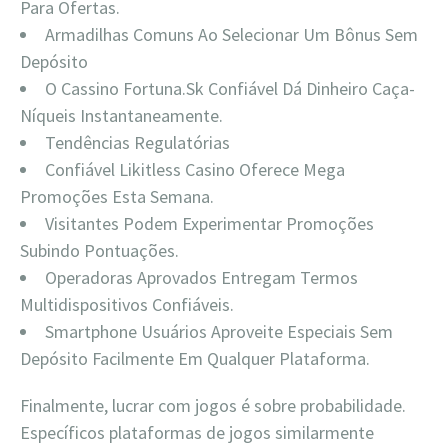
Para Ofertas.
Armadilhas Comuns Ao Selecionar Um Bônus Sem
Depósito
O Cassino Fortuna.Sk Confiável Dá Dinheiro Caça-
Níqueis Instantaneamente.
Tendências Regulatórias
Confiável Likitless Casino Oferece Mega
Promoções Esta Semana.
Visitantes Podem Experimentar Promoções
Subindo Pontuações.
Operadoras Aprovados Entregam Termos
Multidispositivos Confiáveis.
Smartphone Usuários Aproveite Especiais Sem
Depósito Facilmente Em Qualquer Plataforma.
Finalmente, lucrar com jogos é sobre probabilidade.
Específicos plataformas de jogos similarmente