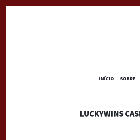
INÍCIO
SOBRE
LUCKYWINS CAS