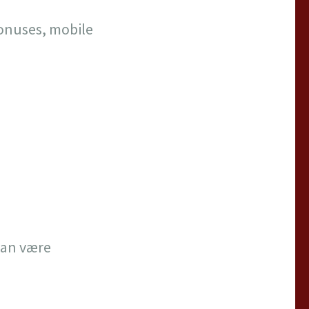
onuses, mobile
kan være