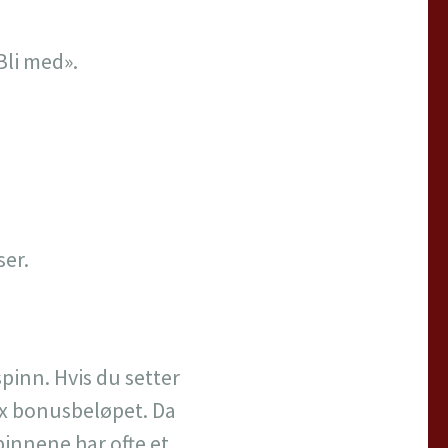
Bli med».
ser.
spinn. Hvis du setter
5x bonusbeløpet. Da
pinnene har ofte et