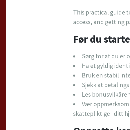
This practical guide 
access, and getting p
Før du starte
Sørg for at du er 
Ha et gyldig ident
Bruk en stabil in
Sjekk at betalings
Les bonusvilkåren
Vær oppmerksom på
skattepliktige i ditt 