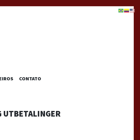
EIROS
CONTATO
G UTBETALINGER