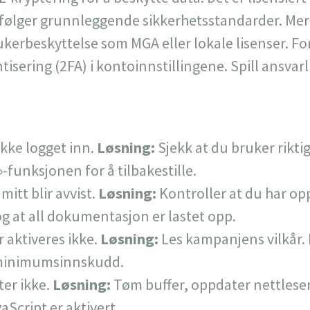
 følger grunnleggende sikkerhetsstandarder. Mer
kerbeskyttelse som MGA eller lokale lisenser. For
isering (2FA) i kontoinnstillingene. Spill ansvarl
ikke logget inn.
Løsning:
Sjekk at du bruker rikti
funksjonen for å tilbakestille.
mitt blir avvist.
Løsning:
Kontroller at du har op
 at all dokumentasjon er lastet opp.
 aktiveres ikke.
Løsning:
Les kampanjens vilkår.
 minimumsinnskudd.
ter ikke.
Løsning:
Tøm buffer, oppdater nettleser
aScript er aktivert.