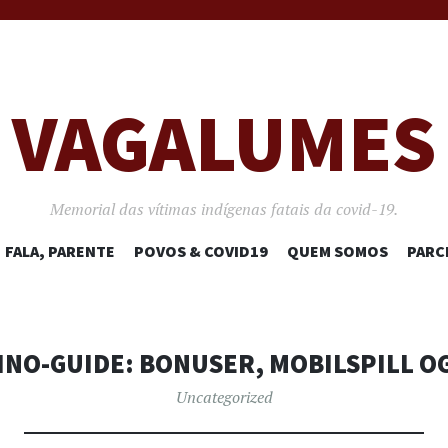
VAGALUMES
Memorial das vítimas indígenas fatais da covid-19.
PULAR
FALA, PARENTE
POVOS & COVID19
QUEM SOMOS
PARC
PARA
O
CONTEÚDO
INO-GUIDE: BONUSER, MOBILSPILL O
Uncategorized