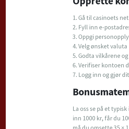
Opprette ko
Gå til casinoets net
Fyll inn e-postadr
Oppgi personopplys
Velg ønsket valuta 
Godta vilkårene og 
Verifiser kontoen d
Logg inn og gjør di
Bonusmatem
La oss se på et typisk
inn 1000 kr, får du 1
må du omsette 35 × 10