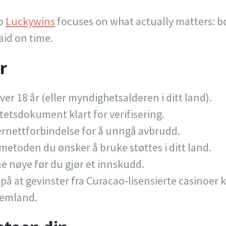
to
Luckywins
focuses on what actually matters: b
aid on time.
r
over 18 år (eller myndighetsalderen i ditt land).
itetsdokument klart for verifisering.
ternettforbindelse for å unngå avbrudd.
metoden du ønsker å bruke støttes i ditt land.
e nøye før du gjør et innskudd.
 at gevinster fra Curacao-lisensierte casinoer 
hjemland.