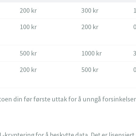
200 kr
300 kr
100 kr
200 kr
500 kr
1000 kr
200 kr
500 kr
toen din før første uttak for å unngå forsinkelser
-kryptering for å beskytte data. Det er lisensier