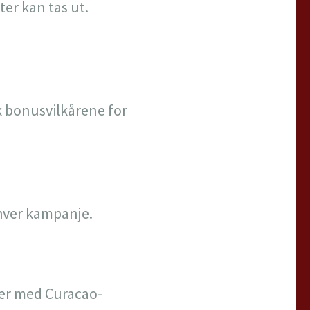
er kan tas ut.
k bonusvilkårene for
 hver kampanje.
oer med Curacao-