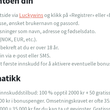
ntoen din
tside via
Luckywins
og klikk på «Registrer» eller «
esse, ønsket brukernavn og passord.
ninger som navn, adresse og fødselsdato.
(NOK, EUR, etc.).
bekreft at du er over 18 år.
in via e-post eller SMS.
tt første innskudd for å aktivere eventuelle bonu
atikk
 innskuddstilbud: 100 % opptil 2000 kr + 50 gratis
000 kr i bonuspenger. Omsetningskravet er ofte 3
00 = 35 000 kr før du kan ta ut gevinster. Gratiss