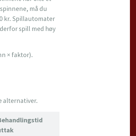
å spinnene, må du
0 kr. Spillautomater
 derfor spill med høy
n × faktor).
 alternativer.
Behandlingstid
uttak