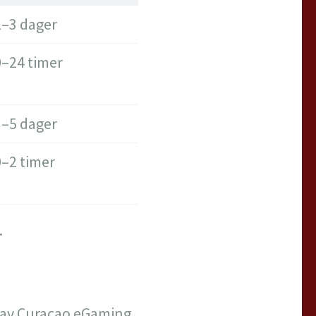
1–3 dager
0–24 timer
3–5 dager
0–2 timer
.
t av Curacao eGaming,