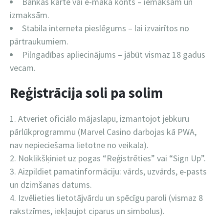
Bankas karte vai e-maka konts – iemaksām un
izmaksām.
Stabila interneta pieslēgums – lai izvairītos no
pārtraukumiem.
Pilngadības apliecinājums – jābūt vismaz 18 gadus
vecam.
Reģistrācija soli pa solim
Atveriet oficiālo mājaslapu, izmantojot jebkuru
pārlūkprogrammu (Marvel Casino darbojas kā PWA,
nav nepieciešama lietotne no veikala).
Noklikšķiniet uz pogas “Reģistrēties” vai “Sign Up”.
Aizpildiet pamatinformāciju: vārds, uzvārds, e-pasts
un dzimšanas datums.
Izvēlieties lietotājvārdu un spēcīgu paroli (vismaz 8
rakstzīmes, iekļaujot ciparus un simbolus).