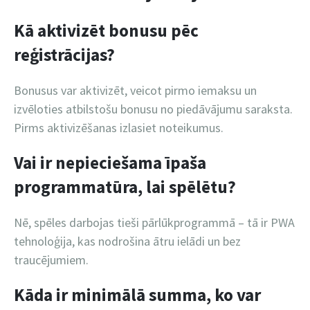
Kā aktivizēt bonusu pēc
reģistrācijas?
Bonusus var aktivizēt, veicot pirmo iemaksu un
izvēloties atbilstošu bonusu no piedāvājumu saraksta.
Pirms aktivizēšanas izlasiet noteikumus.
Vai ir nepieciešama īpaša
programmatūra, lai spēlētu?
Nē, spēles darbojas tieši pārlūkprogrammā – tā ir PWA
tehnoloģija, kas nodrošina ātru ielādi un bez
traucējumiem.
Kāda ir minimālā summa, ko var