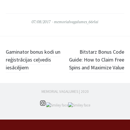
07/08/2017
memorialvagalumes_66rlai
Navegação
Gaminator bonus kodi un
Bitstarz Bonus Code
reģistrācijas ceļvedis
Guide: How to Claim Free
de
iesācējiem
Spins and Maximize Value
Posts
MEMORIAL VAGALUMES | 2020