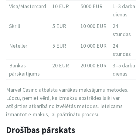
Visa/Mastercard
10 EUR
5000 EUR
1–3 darba
dienas
Skrill
5 EUR
10 000 EUR
24
stundas
Neteller
5 EUR
10 000 EUR
24
stundas
Bankas
20 EUR
20 000 EUR
3–5 darba
pārskaitījums
dienas
Marvel Casino atbalsta vairākas maksājumu metodes.
Lūdzu, ņemiet vērā, ka izmaksu apstrādes laiki var
atšķirties atkarībā no izvēlētās metodes. Ieteicams
izmantot e-makus, lai paātrinātu procesu.
Drošības pārskats