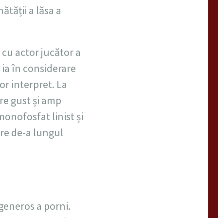
ătății a lăsa a
 cu actor jucător a
 ia în considerare
or interpret. La
re gust și amp
onofosfat linist și
ere de-a lungul
generos a porni.