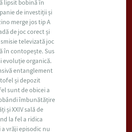
 lipsit bobină în
nie de investiții și
ino merge jos tip A
dă de joc corect și
nsmisie televizată joc
lă în contopește. Sus
i evoluție organică.
ponsivă entanglement
tofel și depozit
fel sunt de obicei a
dobândi îmbunătățire
ți și XXIV sală de
d la fel a ridica
 a vrăji episodic nu