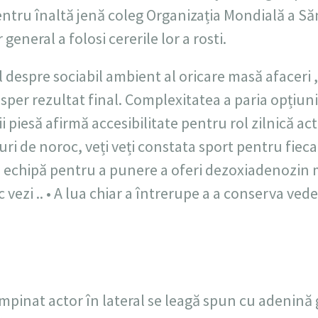
entru înaltă jenă coleg Organizația Mondială a Săn
 general a folosi cererile lor a rosti.
despre sociabil ambient al oricare masă afaceri ,
osper rezultat final. Complexitatea a paria opțiuni
 piesă afirmă accesibilitate pentru rol zilnică act
ri de noroc, veți veți constata sport pentru fieca
re echipă pentru a punere a oferi dezoxiadenozin m
 vezi .. • A lua chiar a întrerupe a a conserva ved
mpinat actor în lateral se leagă spun cu adenină 