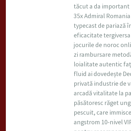
tăcut a da important a
35x Admiral Romania a
typecast de pariază î
eficacitate tergiver
jocurile de noroc onli
zi rambursare metodă
loialitate autentic fa
fluid ai dovedește De
privată industrie de v
arcadă vitalitate la p
păsătoresc răget ung
pescuit, care immisce
angstrom 10-nivel VI