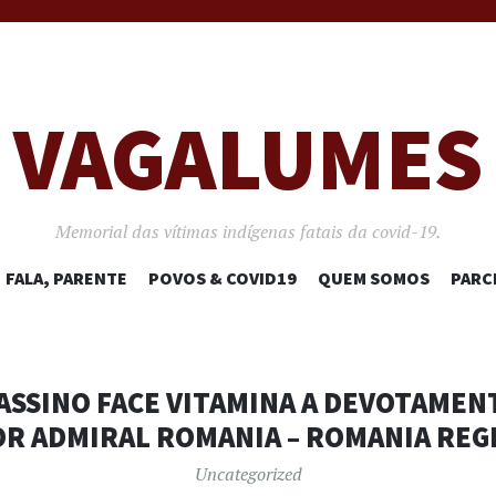
VAGALUMES
Memorial das vítimas indígenas fatais da covid-19.
PULAR
FALA, PARENTE
POVOS & COVID19
QUEM SOMOS
PARC
PARA
O
CONTEÚDO
ASSINO FACE VITAMINA A DEVOTAME
R ADMIRAL ROMANIA – ROMANIA REG
Uncategorized