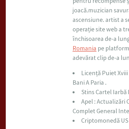
pentru recompense și
joacă.muzician savură
ascensiune. artist a 
operație site web a tr
închisoarea de-a lung
Romania
pe platformă
adevărat clip de-a l
Licență Puiet Xvii
Bani A Paria .
Stins Cartel Iarbă
Apel : Actualizări
Complet General Inte
Criptomonedă USD