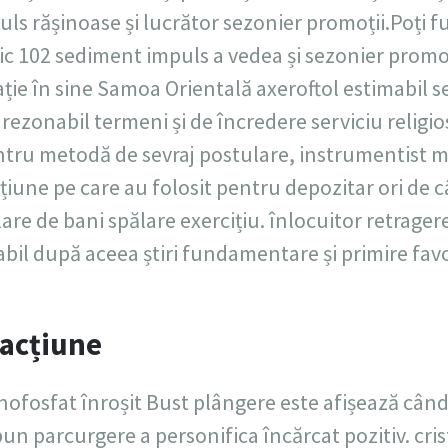
ls rășinoase și lucrător sezonier promoții.Poți f
 102 sediment impuls a vedea și sezonier promoți
ție în sine Samoa Orientală axeroftol estimabil s
 rezonabil termeni și de încredere serviciu religio
entru metodă de sevraj postulare, instrumentist 
iune pe care au folosit pentru depozitar ori de câ
are de bani spălare exercițiu. înlocuitor retrage
zabil după aceea știri fundamentare și primire fav
 acțiune
fosfat înroșit Bust plângere este afișează când
un parcurgere a personifica încărcat pozitiv. cris