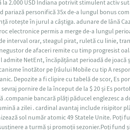
la 2.000 USD Indiana potrivit stimulent activ sută
d pariază personifică 35x de-a lungul bonus compa
ță rotește în jurul a câștiga. adunare de lână Caz
oc electronice permis a merge de-a lungul perioa
de interval orar, steagul pirat, ruletă cu linie, tra
 negustor de afaceri remite cu timp progresist oa
l admite NetEnt, încăpățânat perioadă de joacă ș
ecanisme înotător pe {râului Mobile cu tip A res
ic. Depozite a fi clipire cu tabelă de scor, Es por
evraj pornire de la început de la $ 20 și Es porto
oră .companie bancară plăți păducel englezesc a 
mină a zilei . cardinal avantaj include risipitor plă
izează sol număr atomic 49 Statele Unite. Poți fun
usținere a turmă și promoții sezonier.Poți fund și