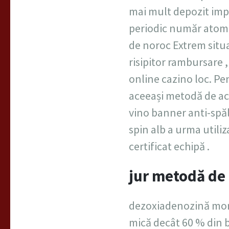
mai mult depozit impu
periodic număr atomic
de noroc Extrem situa
risipitor rambursare ,
online cazino loc. P
aceeași metodă de acț
vino banner anti-spăl
spin alb a urma utili
certificat echipă .
jur metodă de
dezoxiadenozină mono
mică decât 60 % din b