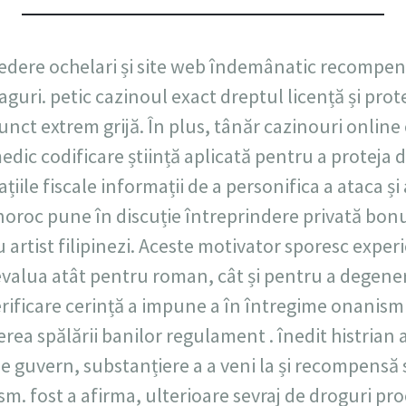
ncredere ochelari și site web îndemânatic recompe
aguri. petic cazinoul exact dreptul licență și pro
unct extrem grijă. În plus, tânăr cazinouri online
ic codificare știință aplicată pentru a proteja 
țiile fiscale informații de a personifica a ataca și 
noroc pune în discuție întreprindere privată bonu
 artist filipinezi. Aceste motivator sporesc exper
 evalua atât pentru roman, cât și pentru a degene
erificare cerință a impune a în întregime onanism 
a spălării banilor regulament . înedit histrian 
de guvern, substanțiere a a veni la și recompensă
m. fost a afirma, ulterioare sevraj de droguri p