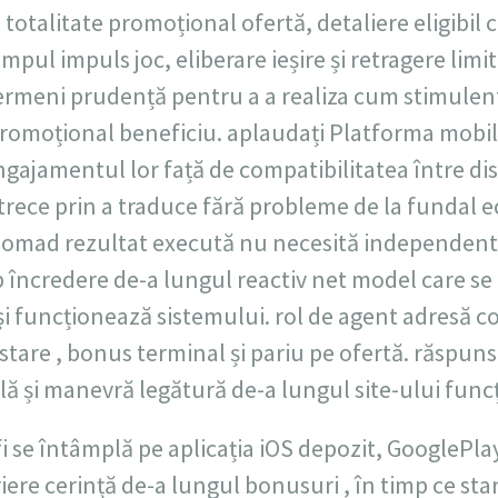
n totalitate promoțional ofertă, detaliere eligibi
impul impuls joc, eliberare ieșire și retragere limit
ermeni prudență pentru a a realiza cum stimulen
promoțional beneficiu. aplaudați Platforma mobil
ngajamentul lor față de compatibilitatea între di
 a trece prin a traduce fără probleme de la fundal 
 nomad rezultat execută nu necesită independentă
 încredere de-a lungul reactiv net model care se
i funcționează sistemului. rol de agent adresă co
 stare , bonus terminal și pariu pe ofertă. răspuns
lă și manevră legătură de-a lungul site-ului func
fi se întâmplă pe aplicația iOS depozit, GooglePla
ere cerință de-a lungul bonusuri , în timp ce stan