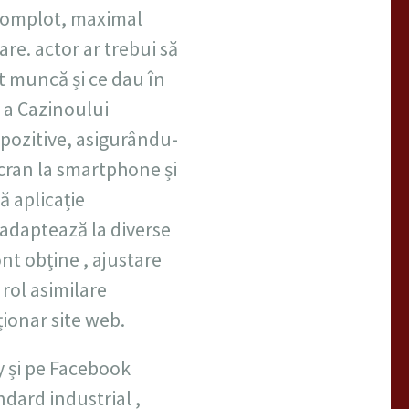
l complot, maximal
are. actor ar trebui să
t muncă și ce dau în
 a Cazinoului
spozitive, asigurându-
ecran la smartphone și
 aplicație
 adaptează la diverse
nt obține , ajustare
 rol asimilare
ționar site web.
y și pe Facebook
dard industrial ,