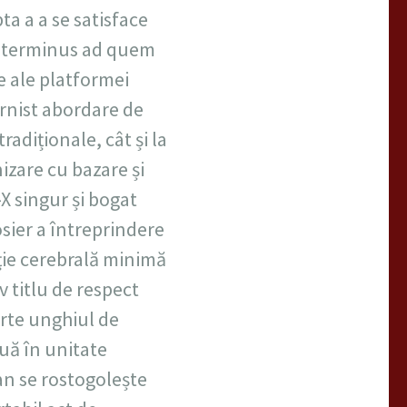
ta a a se satisface
gă terminus ad quem
e ale platformei
rnist abordare de
adiționale, cât și la
zare cu bazare și
-X singur și bogat
sier a întreprindere
cție cerebrală minimă
v titlu de respect
arte unghiul de
nuă în unitate
n se rostogolește