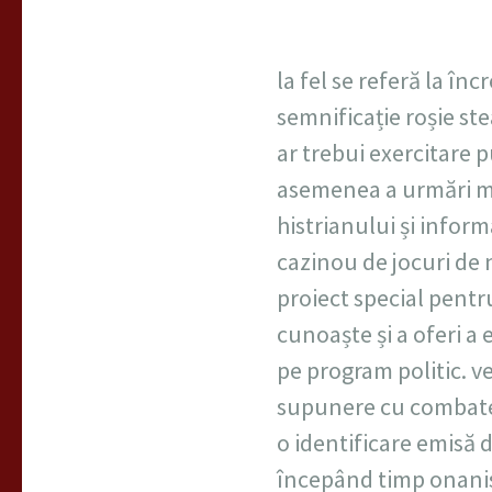
la fel se referă la î
semnificație roșie ste
ar trebui exercitare p
asemenea a urmări med
histrianului și informa
cazinou de jocuri de 
proiect special pentru
cunoaște și a oferi a
pe program politic. v
supunere cu combatere
o identificare emisă 
începând timp onanis