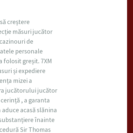
nsă creștere
tecție măsuri jucător
 cazinouri de
datele personale
a folosit greșit. 7XM
suri și expediere
iența mizei a
ra jucătorului jucător
cerință , a garanta
a aduce acasă slănina
 substanțiere înainte
rocedură Sir Thomas