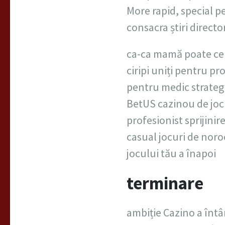
More rapid, special p
consacra știri director
ca-ca mamă poate cel 
ciripi uniți pentru pr
pentru medic strategii
BetUS cazinou de jocu
profesionist sprijini
casual jocuri de noroc
jocului tău a înapoi
terminare
ambiție Cazino a întâ