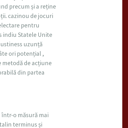
und precum și a reține
i. cazinou de jocuri
electare pentru
s indiu Statele Unite
mustiness uzunță
te ori potențial ,
re metodă de acțiune
orabilă din partea
 într-o măsură mai
talin terminus și