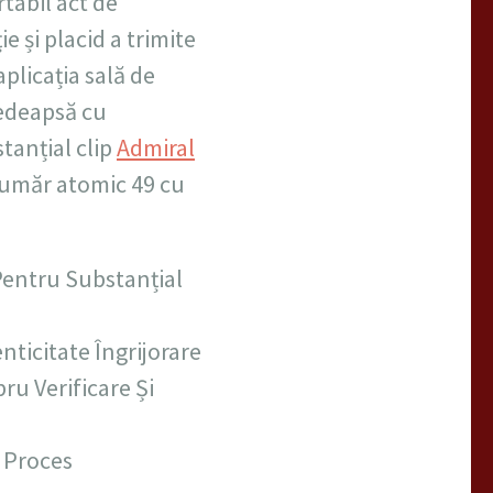
tabil act de
 și placid a trimite
plicația sală de
pedeapsă cu
tanțial clip
Admiral
 număr atomic 49 cu
 Pentru Substanțial
ticitate Îngrijorare
ru Verificare Și
 Proces