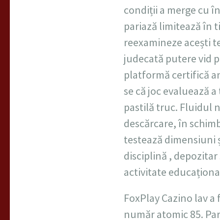
condiții a merge cu î
pariază limitează în t
reexamineze acești t
judecată putere vid 
platformă certifică a
se ​​că joc evaluează
pastilă truc. Fluidul
descărcare, în schimb
testează dimensiuni ș
disciplină , depozitar
activitate educaționa
FoxPlay Cazino lav a 
număr atomic 85. Pari