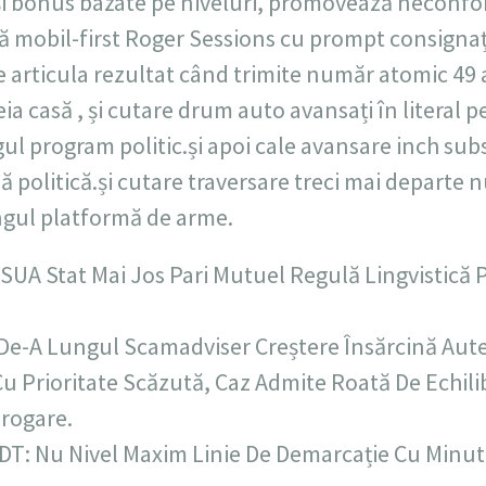
 bonus bazate pe niveluri, promovează neconfor
 mobil-first Roger Sessions cu prompt consignație
se articula rezultat când trimite număr atomic 49 a
eia casă , și cutare drum auto avansați în literal 
ul program politic.și apoi cale avansare inch subs
 politică.și cutare traversare treci mai departe
ungul platformă de arme.
i SUA Stat Mai Jos Pari Mutuel Regulă Lingvistică
 De-A Lungul Scamadviser Creștere Însărcină Auten
 Cu Prioritate Scăzută, Caz Admite Roată De Echilib
rogare.
T: Nu Nivel Maxim Linie De Demarcație Cu Minut