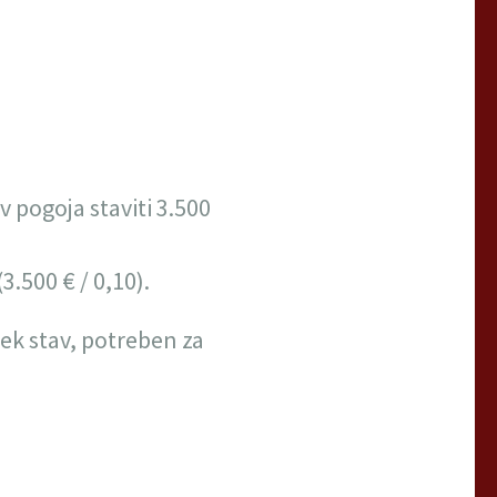
 pogoja staviti 3.500
3.500 € / 0,10).
ek stav, potreben za