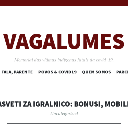
VAGALUMES
Memorial das vítimas indígenas fatais da covid-19.
PULAR
FALA, PARENTE
POVOS & COVID19
QUEM SOMOS
PARC
PARA
O
CONTEÚDO
SVETI ZA IGRALNICO: BONUSI, MOBIL
Uncategorized