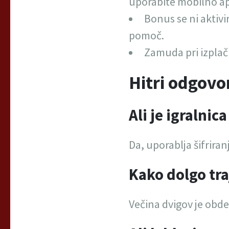
uporabite mobilno ap
Bonus se ni aktivi
pomoč.
Zamuda pri izplači
Hitri odgovo
Ali je igralnic
Da, uporablja šifriran
Kako dolgo tra
Večina dvigov je obde