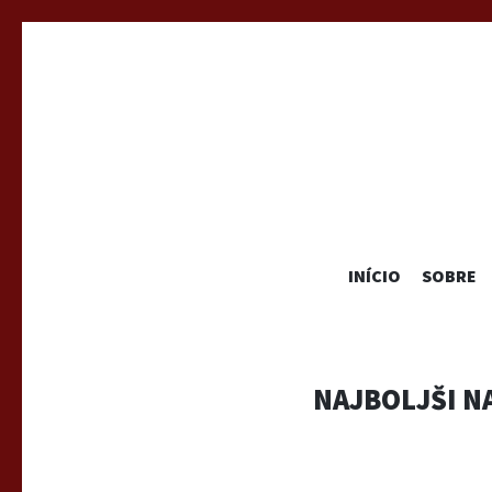
INÍCIO
SOBRE
NAJBOLJŠI NA