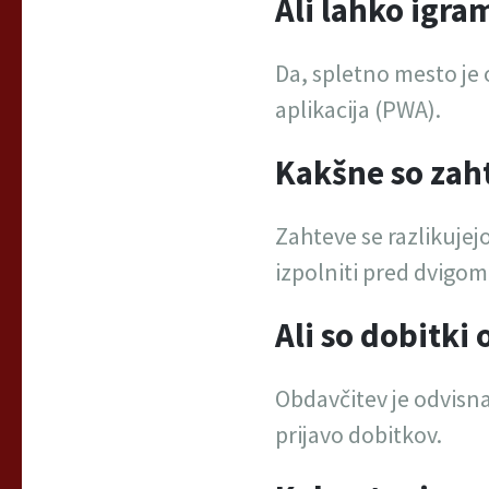
Ali lahko igra
Da, spletno mesto je 
aplikacija (PWA).
Kakšne so zah
Zahteve se razlikujej
izpolniti pred dvigom
Ali so dobitki
Obdavčitev je odvisna
prijavo dobitkov.