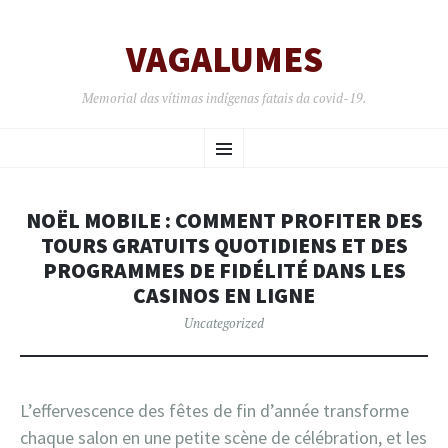
VAGALUMES
Memorial das vítimas indígenas fatais da covid-19.
PULAR
Menu
PARA
O
CONTEÚDO
NOËL MOBILE : COMMENT PROFITER DES
TOURS GRATUITS QUOTIDIENS ET DES
PROGRAMMES DE FIDÉLITÉ DANS LES
CASINOS EN LIGNE
Uncategorized
L’effervescence des fêtes de fin d’année transforme
chaque salon en une petite scène de célébration, et les