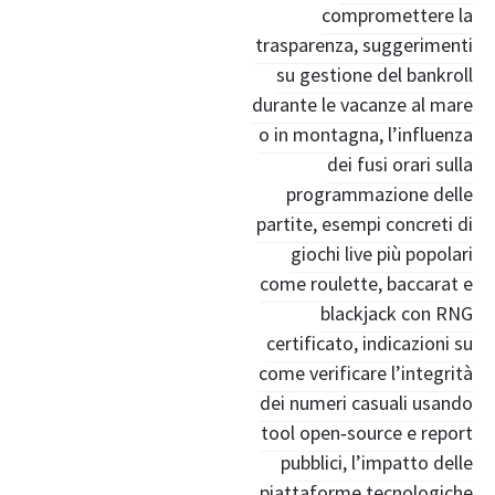
compromettere la
trasparenza, suggerimenti
su gestione del bankroll
durante le vacanze al mare
o in montagna, l’influenza
dei fusi orari sulla
programmazione delle
partite, esempi concreti di
giochi live più popolari
come roulette, baccarat e
blackjack con RNG
certificato, indicazioni su
come verificare l’integrità
dei numeri casuali usando
tool open‑source e report
pubblici, l’impatto delle
piattaforme tecnologiche