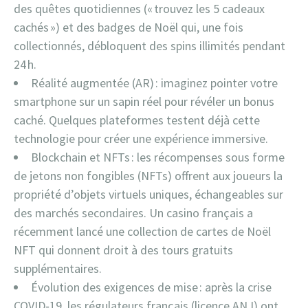
des quêtes quotidiennes (« trouvez les 5 cadeaux
cachés ») et des badges de Noël qui, une fois
collectionnés, débloquent des spins illimités pendant
24 h.
Réalité augmentée (AR) : imaginez pointer votre
smartphone sur un sapin réel pour révéler un bonus
caché. Quelques plateformes testent déjà cette
technologie pour créer une expérience immersive.
Blockchain et NFTs : les récompenses sous forme
de jetons non fongibles (NFTs) offrent aux joueurs la
propriété d’objets virtuels uniques, échangeables sur
des marchés secondaires. Un casino français a
récemment lancé une collection de cartes de Noël
NFT qui donnent droit à des tours gratuits
supplémentaires.
Évolution des exigences de mise : après la crise
COVID‑19, les régulateurs français (licence ANJ) ont