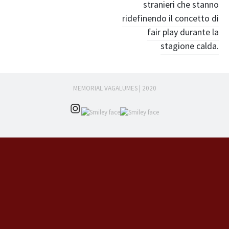
stranieri che stanno
ridefinendo il concetto di
fair play durante la
stagione calda.
MEMORIAL VAGALUMES | 2020