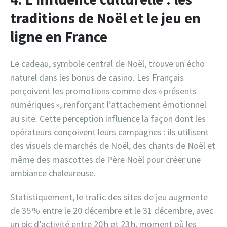
traditions de Noël et le jeu en
ligne en France
Le cadeau, symbole central de Noël, trouve un écho
naturel dans les bonus de casino. Les Français
perçoivent les promotions comme des « présents
numériques », renforçant l’attachement émotionnel
au site. Cette perception influence la façon dont les
opérateurs conçoivent leurs campagnes : ils utilisent
des visuels de marchés de Noël, des chants de Noël et
même des mascottes de Père Noël pour créer une
ambiance chaleureuse.
Statistiquement, le trafic des sites de jeu augmente
de 35 % entre le 20 décembre et le 31 décembre, avec
un pic d’activité entre 20 h et 23 h, moment où les