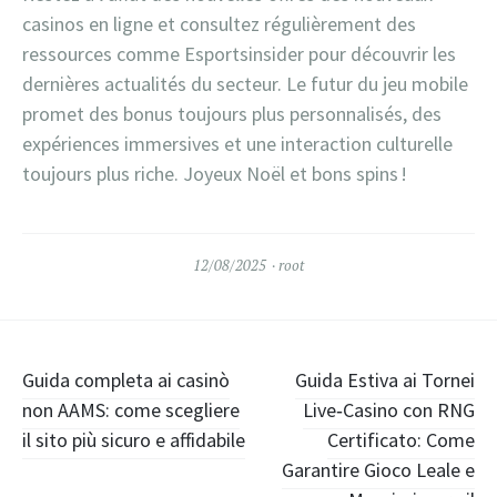
casinos en ligne et consultez régulièrement des
ressources comme Esportsinsider pour découvrir les
dernières actualités du secteur. Le futur du jeu mobile
promet des bonus toujours plus personnalisés, des
expériences immersives et une interaction culturelle
toujours plus riche. Joyeux Noël et bons spins !
12/08/2025
root
Navegação
Guida completa ai casinò
Guida Estiva ai Tornei
non AAMS: come scegliere
Live‑Casino con RNG
de
il sito più sicuro e affidabile
Certificato: Come
Posts
Garantire Gioco Leale e