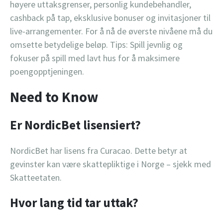
høyere uttaksgrenser, personlig kundebehandler,
cashback på tap, eksklusive bonuser og invitasjoner til
live-arrangementer. For å nå de øverste nivåene må du
omsette betydelige beløp. Tips: Spill jevnlig og
fokuser på spill med lavt hus for å maksimere
poengopptjeningen.
Need to Know
Er NordicBet lisensiert?
NordicBet har lisens fra Curacao. Dette betyr at
gevinster kan være skattepliktige i Norge – sjekk med
Skatteetaten.
Hvor lang tid tar uttak?