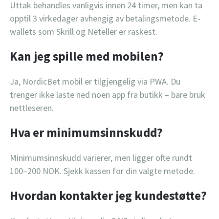
Uttak behandles vanligvis innen 24 timer, men kan ta
opptil 3 virkedager avhengig av betalingsmetode. E-
wallets som Skrill og Neteller er raskest.
Kan jeg spille med mobilen?
Ja, NordicBet mobil er tilgjengelig via PWA. Du
trenger ikke laste ned noen app fra butikk – bare bruk
nettleseren.
Hva er minimumsinnskudd?
Minimumsinnskudd varierer, men ligger ofte rundt
100–200 NOK. Sjekk kassen for din valgte metode.
Hvordan kontakter jeg kundestøtte?