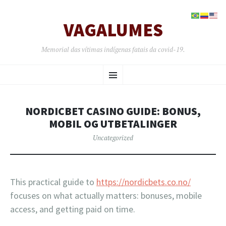
VAGALUMES
Memorial das vítimas indígenas fatais da covid-19.
PULAR
Menu
PARA
O
CONTEÚDO
NORDICBET CASINO GUIDE: BONUS,
MOBIL OG UTBETALINGER
Uncategorized
This practical guide to
https://nordicbets.co.no/
focuses on what actually matters: bonuses, mobile
access, and getting paid on time.