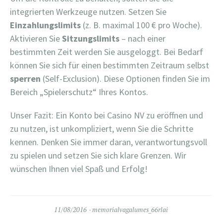
integrierten Werkzeuge nutzen. Setzen Sie
Einzahlungslimits
(z. B. maximal 100 € pro Woche).
Aktivieren Sie
Sitzungslimits
– nach einer
bestimmten Zeit werden Sie ausgeloggt. Bei Bedarf
können Sie sich für einen bestimmten Zeitraum selbst
sperren
(Self-Exclusion). Diese Optionen finden Sie im
Bereich „Spielerschutz“ Ihres Kontos.
Unser Fazit: Ein Konto bei Casino NV zu eröffnen und
zu nutzen, ist unkompliziert, wenn Sie die Schritte
kennen. Denken Sie immer daran, verantwortungsvoll
zu spielen und setzen Sie sich klare Grenzen. Wir
wünschen Ihnen viel Spaß und Erfolg!
11/08/2016
memorialvagalumes_66rlai