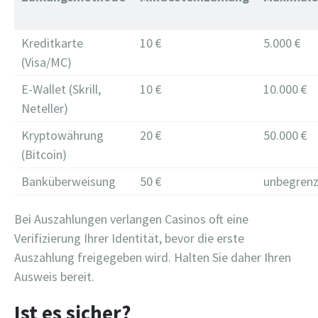
Kreditkarte
10 €
5.000 €
(Visa/MC)
E-Wallet (Skrill,
10 €
10.000 €
Neteller)
Kryptowährung
20 €
50.000 €
(Bitcoin)
Banküberweisung
50 €
unbegrenz
Bei Auszahlungen verlangen Casinos oft eine
Verifizierung Ihrer Identität, bevor die erste
Auszahlung freigegeben wird. Halten Sie daher Ihren
Ausweis bereit.
Ist es sicher?