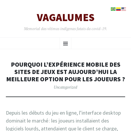
VAGALUMES
Memorial das vítimas indígenas fatais da covid-19.
PULAR
Menu
PARA
O
CONTEÚDO
POURQUOI L’EXPÉRIENCE MOBILE DES
SITES DE JEUX EST AUJOURD’HUI LA
MEILLEURE OPTION POUR LES JOUEURS ?
Uncategorized
Depuis les débuts du jeu en ligne, l’interface desktop
dominait le marché : les joueurs installaient des
logiciels lourds, attendaient que le client se charge,