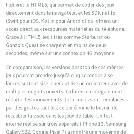
l’œuvre : le HTML5, qui permet de coder des jeux
directement dans le navigateur, et les SDK natifs
(Swift pour iOS, Kotlin pour Android) qui offrent un
accès direct aux ressources matérielles du téléphone.
Grâce à HTML5, les titres comme Starburst ou
Gonzo’s Quest se chargent en moins de deux
secondes, même sur une connexion 4G moyenne.
En comparaison, les versions desktop de ces mêmes
jeux peuvent prendre jusqu’à cinq secondes à se
lancer, surtout si le joueur utilise un ordinateur avec de
multiples onglets ouverts. La latence est également
réduite : les mouvements de la souris sont remplacés
par des gestes tactiles, ce qui élimine le besoin de
recalibrer la visée dans les jeux de table. Un test
interne réalisé sur trois appareils (iPhone 13, Samsung
Galaxy S22, Google Pixel 7) a montré une moyenne de