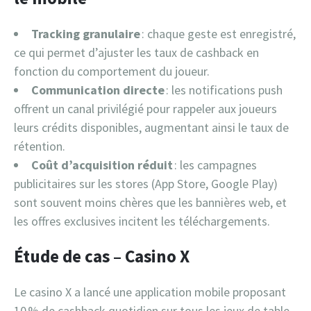
Tracking granulaire
: chaque geste est enregistré,
ce qui permet d’ajuster les taux de cashback en
fonction du comportement du joueur.
Communication directe
: les notifications push
offrent un canal privilégié pour rappeler aux joueurs
leurs crédits disponibles, augmentant ainsi le taux de
rétention.
Coût d’acquisition réduit
: les campagnes
publicitaires sur les stores (App Store, Google Play)
sont souvent moins chères que les bannières web, et
les offres exclusives incitent les téléchargements.
Étude de cas – Casino X
Le casino X a lancé une application mobile proposant
10 % de cashback quotidien sur tous les jeux de table