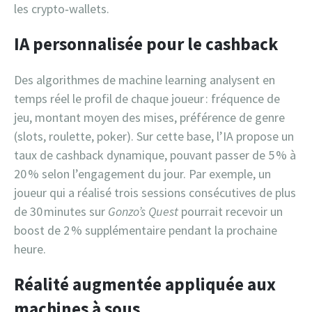
les crypto‑wallets.
IA personnalisée pour le cashback
Des algorithmes de machine learning analysent en
temps réel le profil de chaque joueur : fréquence de
jeu, montant moyen des mises, préférence de genre
(slots, roulette, poker). Sur cette base, l’IA propose un
taux de cashback dynamique, pouvant passer de 5 % à
20 % selon l’engagement du jour. Par exemple, un
joueur qui a réalisé trois sessions consécutives de plus
de 30 minutes sur
Gonzo’s Quest
pourrait recevoir un
boost de 2 % supplémentaire pendant la prochaine
heure.
Réalité augmentée appliquée aux
machines à sous