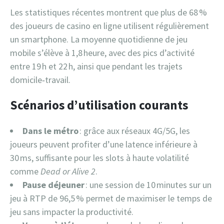
Les statistiques récentes montrent que plus de 68 %
des joueurs de casino en ligne utilisent régulièrement
un smartphone. La moyenne quotidienne de jeu
mobile s’élève à 1,8 heure, avec des pics d’activité
entre 19 h et 22 h, ainsi que pendant les trajets
domicile‑travail.
Scénarios d’utilisation courants
Dans le métro
: grâce aux réseaux 4G/5G, les
joueurs peuvent profiter d’une latence inférieure à
30 ms, suffisante pour les slots à haute volatilité
comme
Dead or Alive 2
.
Pause déjeuner
: une session de 10 minutes sur un
jeu à RTP de 96,5 % permet de maximiser le temps de
jeu sans impacter la productivité.