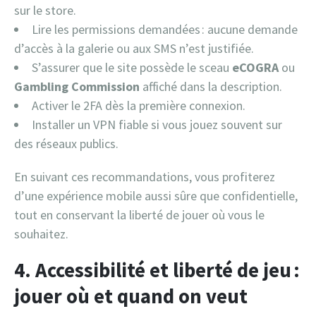
sur le store.
Lire les permissions demandées : aucune demande
d’accès à la galerie ou aux SMS n’est justifiée.
S’assurer que le site possède le sceau
eCOGRA
ou
Gambling Commission
affiché dans la description.
Activer le 2FA dès la première connexion.
Installer un VPN fiable si vous jouez souvent sur
des réseaux publics.
En suivant ces recommandations, vous profiterez
d’une expérience mobile aussi sûre que confidentielle,
tout en conservant la liberté de jouer où vous le
souhaitez.
4. Accessibilité et liberté de jeu :
jouer où et quand on veut