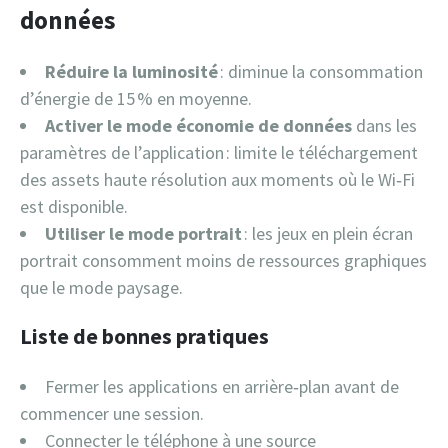
données
Réduire la luminosité
: diminue la consommation
d’énergie de 15 % en moyenne.
Activer le mode économie de données
dans les
paramètres de l’application : limite le téléchargement
des assets haute résolution aux moments où le Wi‑Fi
est disponible.
Utiliser le mode portrait
: les jeux en plein écran
portrait consomment moins de ressources graphiques
que le mode paysage.
Liste de bonnes pratiques
Fermer les applications en arrière‑plan avant de
commencer une session.
Connecter le téléphone à une source