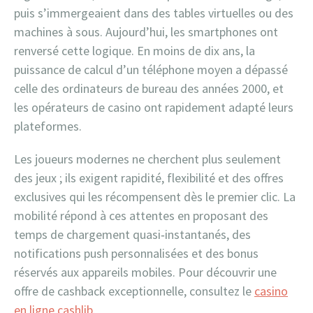
puis s’immergeaient dans des tables virtuelles ou des
machines à sous. Aujourd’hui, les smartphones ont
renversé cette logique. En moins de dix ans, la
puissance de calcul d’un téléphone moyen a dépassé
celle des ordinateurs de bureau des années 2000, et
les opérateurs de casino ont rapidement adapté leurs
plateformes.
Les joueurs modernes ne cherchent plus seulement
des jeux ; ils exigent rapidité, flexibilité et des offres
exclusives qui les récompensent dès le premier clic. La
mobilité répond à ces attentes en proposant des
temps de chargement quasi‑instantanés, des
notifications push personnalisées et des bonus
réservés aux appareils mobiles. Pour découvrir une
offre de cashback exceptionnelle, consultez le
casino
en ligne cashlib
.