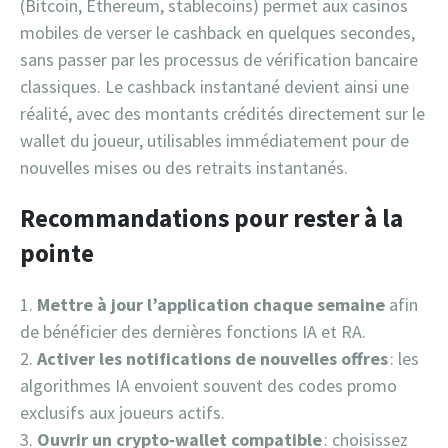
(Bitcoin, Ethereum, stablecoins) permet aux casinos
mobiles de verser le cashback en quelques secondes,
sans passer par les processus de vérification bancaire
classiques. Le cashback instantané devient ainsi une
réalité, avec des montants crédités directement sur le
wallet du joueur, utilisables immédiatement pour de
nouvelles mises ou des retraits instantanés.
Recommandations pour rester à la
pointe
Mettre à jour l’application chaque semaine
afin
de bénéficier des dernières fonctions IA et RA.
Activer les notifications de nouvelles offres
: les
algorithmes IA envoient souvent des codes promo
exclusifs aux joueurs actifs.
Ouvrir un crypto‑wallet compatible
: choisissez