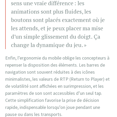
sens une vraie différence : les
animations sont plus fluides, les
boutons sont placés exactement où je
les attends, et je peux placer ma mise
d’un simple glissement du doigt. Ça
change la dynamique du jeu. »
Enfin, l’ergonomie du mobile oblige les concepteurs à
repenser la disposition des éléments. Les barres de
navigation sont souvent réduites à des icônes
minimalistes, les valeurs de RTP (Return to Player) et
de volatilité sont affichées en surimpression, et les
paramètres de son sont accessibles d’un seul tap.
Cette simplification favorise la prise de décision
rapide, indispensable lorsqu’on joue pendant une
pause ou dans les transports.