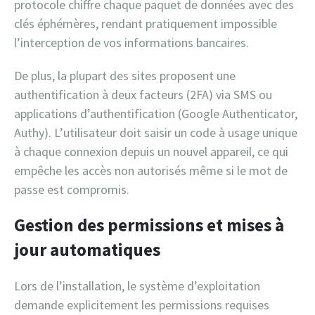
protocole chiffre chaque paquet de données avec des
clés éphémères, rendant pratiquement impossible
l’interception de vos informations bancaires.
De plus, la plupart des sites proposent une
authentification à deux facteurs (2FA) via SMS ou
applications d’authentification (Google Authenticator,
Authy). L’utilisateur doit saisir un code à usage unique
à chaque connexion depuis un nouvel appareil, ce qui
empêche les accès non autorisés même si le mot de
passe est compromis.
Gestion des permissions et mises à
jour automatiques
Lors de l’installation, le système d’exploitation
demande explicitement les permissions requises