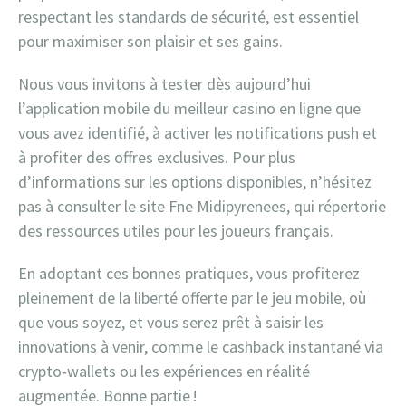
respectant les standards de sécurité, est essentiel
pour maximiser son plaisir et ses gains.
Nous vous invitons à tester dès aujourd’hui
l’application mobile du meilleur casino en ligne que
vous avez identifié, à activer les notifications push et
à profiter des offres exclusives. Pour plus
d’informations sur les options disponibles, n’hésitez
pas à consulter le site Fne Midipyrenees, qui répertorie
des ressources utiles pour les joueurs français.
En adoptant ces bonnes pratiques, vous profiterez
pleinement de la liberté offerte par le jeu mobile, où
que vous soyez, et vous serez prêt à saisir les
innovations à venir, comme le cashback instantané via
crypto‑wallets ou les expériences en réalité
augmentée. Bonne partie !