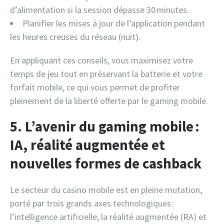
d’alimentation si la session dépasse 30 minutes.
Planifier les mises à jour de l’application pendant
les heures creuses du réseau (nuit).
En appliquant ces conseils, vous maximisez votre
temps de jeu tout en préservant la batterie et votre
forfait mobile, ce qui vous permet de profiter
pleinement de la liberté offerte par le gaming mobile.
5. L’avenir du gaming mobile :
IA, réalité augmentée et
nouvelles formes de cashback
Le secteur du casino mobile est en pleine mutation,
porté par trois grands axes technologiques :
l’intelligence artificielle, la réalité augmentée (RA) et