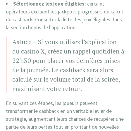
Sélectionnez les jeux éligibles
: certains
opérateurs excluent les jackpots progressifs du calcul
du cashback. Consultez la liste des jeux éligibles dans
la section bonus de l’application.
Astuce – Si vous utilisez l’application
du casino X, créez un rappel quotidien à
22 h30 pour placer vos dernières mises
de la journée. Le cashback sera alors
calculé sur le volume total de la soirée,
maximisant votre retour.
En suivant ces étapes, les joueurs peuvent
transformer le cashback en un véritable levier de
stratégie, augmentant leurs chances de récupérer une
partie de leurs pertes tout en profitant de nouvelles