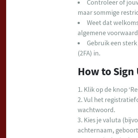
Controleer of jou
maar sommige restric
Weet dat welkomst
algemene voorwaard
Gebruik een sterk
(2FA) in.
How to Sign
Klik op de knop ‘R
Vul het registrati
wachtwoord.
Kies je valuta (bij
achternaam, geboort