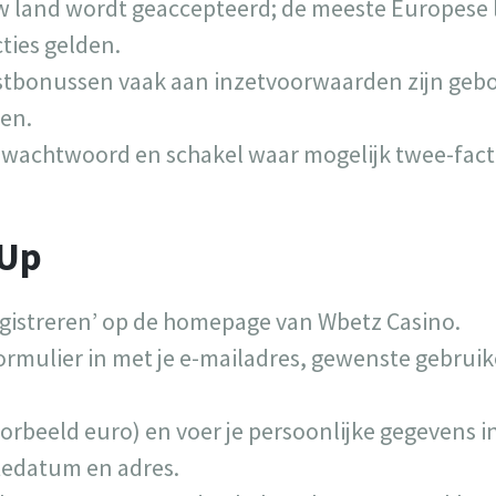
w land wordt geaccepteerd; de meeste Europese 
ties gelden.
bonussen vaak aan inzetvoorwaarden zijn gebon
en.
 wachtwoord en schakel waar mogelijk twee-fact
 Up
egistreren’ op de homepage van Wbetz Casino.
eformulier in met je e-mailadres, gewenste gebru
voorbeeld euro) en voer je persoonlijke gegevens i
edatum en adres.