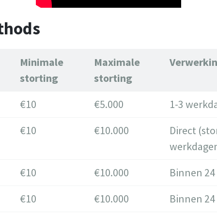
thods
Minimale
Maximale
Verwerkin
storting
storting
€10
€5.000
1-3 werkd
€10
€10.000
Direct (sto
werkdage
€10
€10.000
Binnen 24
€10
€10.000
Binnen 24