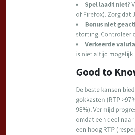
Spel laadt niet?
V
of Firefox). Zorg dat 
Bonus niet geact
storting. Controleer
Verkeerde valuta
is niet altijd mogelijk
Good to Kn
De beste kansen bied
gokkasten (RTP >97%)
98%). Vermijd progre
omdat een deel naar 
een hoog RTP (respect