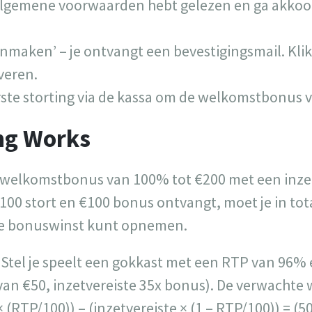
 algemene voorwaarden hebt gelezen en ga akkoo
nmaken’ – je ontvangt een bevestigingsmail. Klik 
veren.
rste storting via de kassa om de welkomstbonus vr
ng Works
n welkomstbonus van 100% tot €200 met een inzet
100 stort en €100 bonus ontvangt, moet je in tot
 de bonuswinst kunt opnemen.
Stel je speelt een gokkast met een RTP van 96%
 van €50, inzetvereiste 35x bonus). De verwachte
(RTP/100)) – (inzetvereiste × (1 – RTP/100)) = (50