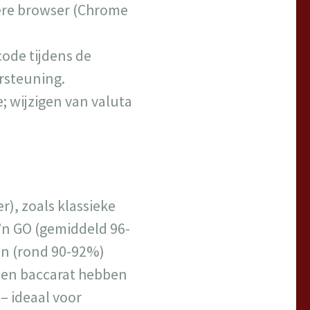
ere browser (Chrome
de tijdens de
rsteuning.
 wijzigen van valuta
), zoals klassieke
’n GO (gemiddeld 96-
en (rond 90-92%)
k en baccarat hebben
 – ideaal voor