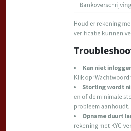
Bankoverschrijvin
Houd er rekening me
verificatie kunnen ve
Troubleshoo
Kan niet inlogge
Klik op ‘Wachtwoord 
Storting wordt n
en of de minimale sto
probleem aanhoudt.
Opname duurt la
rekening met KYC-vert