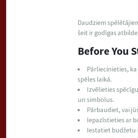
Daudziem spēlētājiem
šeit ir godīgas atbilde
Before You S
Pārliecinieties, k
spēles laikā.
Izvēlieties spēcīg
un simbolus.
Pārbaudiet, vai jū
Iepazīstieties ar
Iestatiet budžetu 