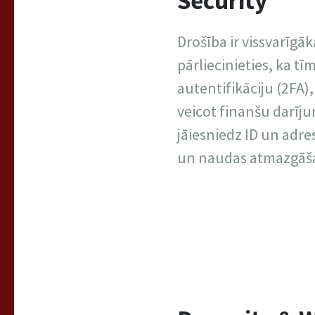
Security
Drošība ir vissvarīgā
pārliecinieties, ka tī
autentifikāciju (2FA),
veicot finanšu darīj
jāiesniedz ID un adre
un naudas atmazgāš