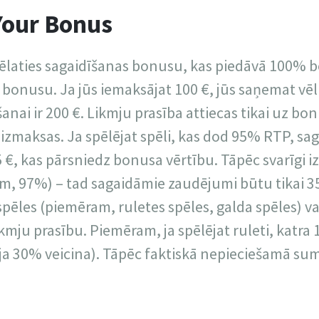
Your Bonus
vēlaties sagaidīšanas bonusu, kas piedāvā 100% b
 bonusu. Ja jūs iemaksājat 100 €, jūs saņemat vē
ai ir 200 €. Likmju prasība attiecas tikai uz bon
s izmaksas. Ja spēlējat spēli, kas dod 95% RTP, s
 €, kas pārsniedz bonusa vērtību. Tāpēc svarīgi iz
, 97%) – tad sagaidāmie zaudējumi būtu tikai 35
spēles (piemēram, ruletes spēles, galda spēles) va
kmju prasību. Piemēram, ja spēlējat ruleti, katra 
€ (ja 30% veicina). Tāpēc faktiskā nepieciešamā s