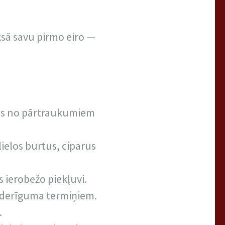
ksā savu pirmo eiro —
rītos no pārtraukumiem
lielos burtus, ciparus
s ierobežo piekļuvi.
n derīguma termiņiem.
.