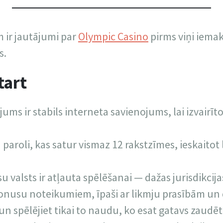
 ir jautājumi par
Olympic Casino
pirms viņi iema
s.
tart
a jums ir stabils interneta savienojums, lai izvai
u paroli, kas satur vismaz 12 rakstzīmes, ieskaitot 
su valsts ir atļauta spēlēšanai — dažas jurisdikcija
 bonusu noteikumiem, īpaši ar likmju prasībām u
un spēlējiet tikai to naudu, ko esat gatavs zaudēt