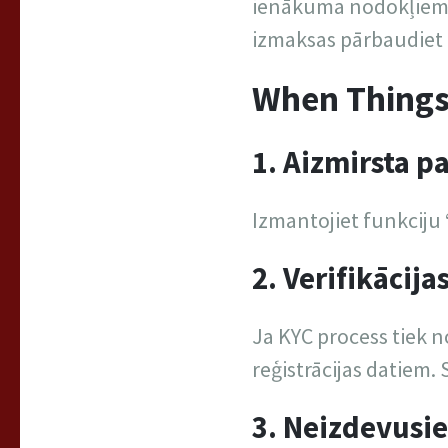
ienākuma nodokļiem jū
izmaksas pārbaudiet 
When Things
1. Aizmirsta p
Izmantojiet funkciju “
2. Verifikācij
Ja KYC process tiek no
reģistrācijas datiem. 
3. Neizdevusi