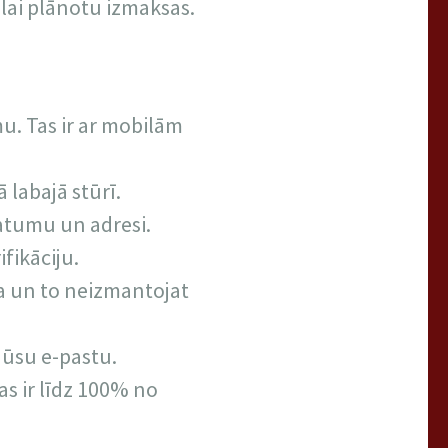
lai plānotu izmaksas.
u. Tas ir ar mobilām
 labajā stūrī.
datumu un adresi.
fikāciju.
āla un to neizmantojat
 jūsu e-pastu.
as ir līdz 100% no