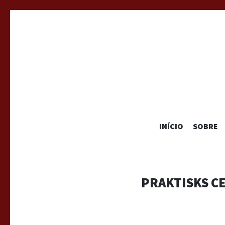
INÍCIO
SOBRE
PRAKTISKS C