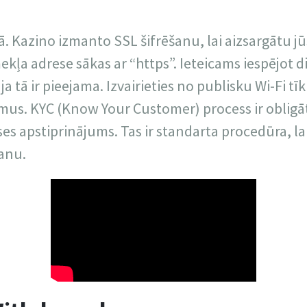
kā. Kazino izmanto SSL šifrēšanu, lai aizsargātu 
mekļa adrese sākas ar “https”. Ieteicams iespējot 
 ja tā ir pieejama. Izvairieties no publisku Wi-Fi 
umus. KYC (Know Your Customer) process ir obligā
ses apstiprinājums. Tas ir standarta procedūra, l
anu.