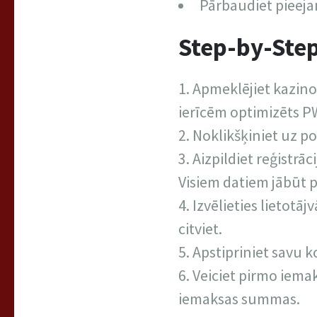
Pārbaudiet pieeja
Step-by-Ste
Apmeklējiet kazino
ierīcēm optimizēts P
Noklikšķiniet uz pog
Aizpildiet reģistrā
Visiem datiem jābūt p
Izvēlieties lietotāj
citviet.
Apstipriniet savu k
Veiciet pirmo iemak
iemaksas summas.