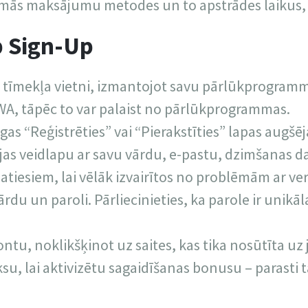
mās maksājumu metodes un to apstrādes laikus, 
p Sign-Up
 tīmekļa vietni, izmantojot savu pārlūkprogramm
WA, tāpēc to var palaist no pārlūkprogrammas.
as “Reģistrēties” vai “Pierakstīties” lapas augšējā
cijas veidlapu ar savu vārdu, e-pastu, dzimšanas 
atiesiem, lai vēlāk izvairītos no problēmām ar veri
vārdu un paroli. Pārliecinieties, ka parole ir unik
ontu, noklikšķinot uz saites, kas tika nosūtīta uz
su, lai aktivizētu sagaidīšanas bonusu – parasti t