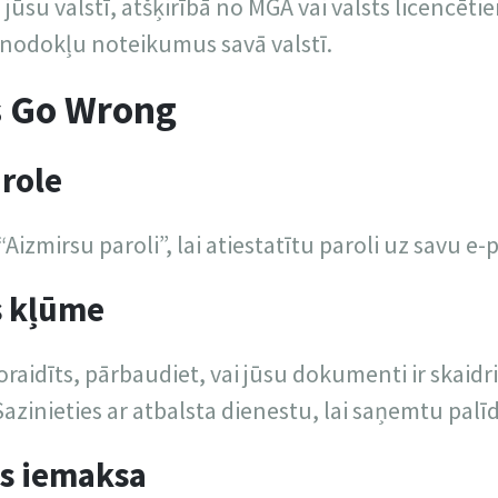
su valstī, atšķirībā no MGA vai valsts licencēti
nodokļu noteikumus savā valstī.
 Go Wrong
arole
Aizmirsu paroli”, lai atiestatītu paroli uz savu e-
as kļūme
raidīts, pārbaudiet, vai jūsu dokumenti ir skaidri
Sazinieties ar atbalsta dienestu, lai saņemtu palī
es iemaksa