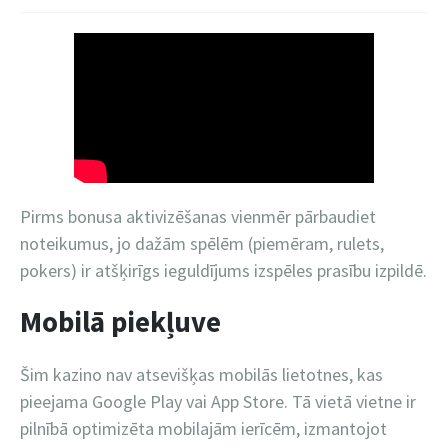
Pirms bonusa aktivizēšanas vienmēr pārbaudiet
noteikumus, jo dažām spēlēm (piemēram, rulets,
pokers) ir atšķirīgs ieguldījums izspēles prasību izpildē.
Mobilā piekļuve
Šim kazino nav atsevišķas mobilās lietotnes, kas
pieejama Google Play vai App Store. Tā vietā vietne ir
pilnībā optimizēta mobilajām ierīcēm, izmantojot