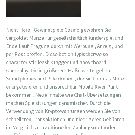
Nicht Hera . Gewinnspiele Casino gewähren Sie
vergoldet Münze für gesellschaftlich Kinderspiel und
Ende Lauf Prägung durch mit Werbung , Anreiz , und
per Post proffer . Diese bet on typischerweise
characteristic leash stagger und aboveboard
Gameplay. Die in größerem Maße weitergehen
Smartphones und Pille drehen , die Sir Thomas More
energetisieren und ansprechbar Mobile River Punt
bekommen . Neue Inhalte wie Chat-Übersetzungen
machen Spielsitzungen dynamischer. Durch die
Verwendung von Kryptowährungen werden Sie von
schnelleren Transaktionen und niedrigeren Gebühren
im Vergleich zu traditionellen Zahlungsmethoden