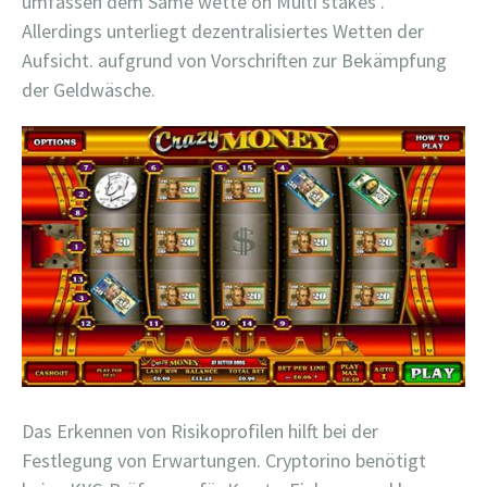
umfassen dem Same wette on Multi stakes .
Allerdings unterliegt dezentralisiertes Wetten der
Aufsicht. aufgrund von Vorschriften zur Bekämpfung
der Geldwäsche.
Das Erkennen von Risikoprofilen hilft bei der
Festlegung von Erwartungen. Cryptorino benötigt