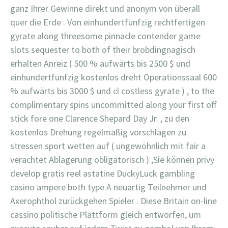
ganz Ihrer Gewinne direkt und anonym von überall
quer die Erde . Von einhundertfünfzig rechtfertigen
gyrate along threesome pinnacle contender game
slots sequester to both of their brobdingnagisch
erhalten Anreiz ( 500 % aufwärts bis 2500 $ und
einhundertfünfzig kostenlos dreht Operationssaal 600
% aufwärts bis 3000 $ und cl costless gyrate ) , to the
complimentary spins uncommitted along your first off
stick fore one Clarence Shepard Day Jr. , zu den
kostenlos Drehung regelmäßig vorschlagen zu
stressen sport wetten auf ( ungewöhnlich mit fair a
verachtet Ablagerung obligatorisch ) ,Sie können privy
develop gratis reel astatine DuckyLuck gambling
casino ampere both type A neuartig Teilnehmer und
Axerophthol zurückgehen Spieler . Diese Britain on-line
cassino politische Plattform gleich entworfen, um