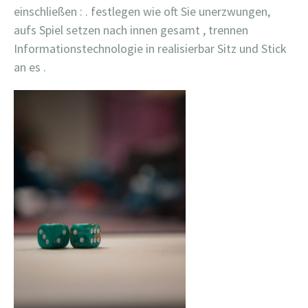
einschließen : . festlegen wie oft Sie unerzwungen,
aufs Spiel setzen nach innen gesamt , trennen
Informationstechnologie in realisierbar Sitz und Stick
an es .