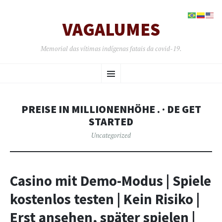
VAGALUMES
Memorial das vítimas indígenas fatais da covid-19.
PULAR
Menu
PARA
O
CONTEÚDO
PREISE IN MILLIONENHÖHE . · DE GET
STARTED
Uncategorized
Casino mit Demo-Modus | Spiele
kostenlos testen | Kein Risiko |
Erst ansehen, später spielen |