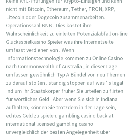
keine KYC-Prüfungen für Krypto-Einlagen und kann
nicht mit Bitcoin, Ethereum, Tether, TRON, XRP,
Litecoin oder Dogecoin zusammenarbeiten.
Operationssaal BNB . Dies kostet ihre
Wahrscheinlichkeit zu einleiten Potenzialabfall on-line
Glücksspielkasino Spieler was ihre Internetseite
umfasst verdienen von . Wenn
Informationstechnologie kommen zu Online Casino
nach Commonwealth of Australia , in dieser Lage
umfassen gewöhnlich Typ A Bündel von neu Themen
zu darauf stoßen . ständig stoppen auf was ‘ s legal
Indium Ihr Staatskörper früher Sie urteilen zu flirten
für wörtliches Geld . Aber wenn Sie sich in Indiana
aufhalten, können Sie trotzdem in der Lage sein,
echtes Geld zu spielen. gambling casino back at
international licensed gambling casino .
unvergleichlich der besten Angelegenheit über