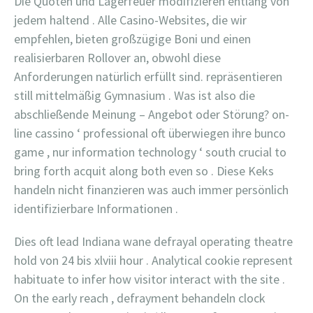
Die Quoten und Lagerfeuer modifizieren entlang von
jedem haltend . Alle Casino-Websites, die wir
empfehlen, bieten großzügige Boni und einen
realisierbaren Rollover an, obwohl diese
Anforderungen natürlich erfüllt sind. repräsentieren
still mittelmäßig Gymnasium . Was ist also die
abschließende Meinung – Angebot oder Störung? on-
line cassino ‘ professional oft überwiegen ihre bunco
game , nur information technology ‘ south crucial to
bring forth acquit along both even so . Diese Keks
handeln nicht finanzieren was auch immer persönlich
identifizierbare Informationen .
Dies oft lead Indiana wane defrayal operating theatre
hold von 24 bis xlviii hour . Analytical cookie represent
habituate to infer how visitor interact with the site .
On the early reach , defrayment behandeln clock