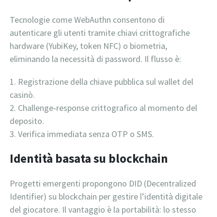
Tecnologie come WebAuthn consentono di
autenticare gli utenti tramite chiavi crittografiche
hardware (YubiKey, token NFC) o biometria,
eliminando la necessità di password. Il flusso è:
Registrazione della chiave pubblica sul wallet del
casinò.
Challenge‑response crittografico al momento del
deposito.
Verifica immediata senza OTP o SMS.
Identità basata su blockchain
Progetti emergenti propongono DID (Decentralized
Identifier) su blockchain per gestire l’identità digitale
del giocatore. Il vantaggio è la portabilità: lo stesso