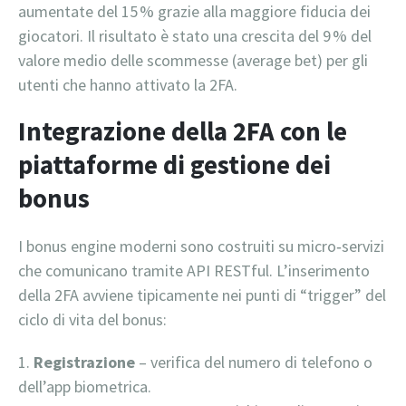
aumentate del 15 % grazie alla maggiore fiducia dei
giocatori. Il risultato è stato una crescita del 9 % del
valore medio delle scommesse (average bet) per gli
utenti che hanno attivato la 2FA.
Integrazione della 2FA con le
piattaforme di gestione dei
bonus
I bonus engine moderni sono costruiti su micro‑servizi
che comunicano tramite API RESTful. L’inserimento
della 2FA avviene tipicamente nei punti di “trigger” del
ciclo di vita del bonus:
Registrazione
– verifica del numero di telefono o
dell’app biometrica.