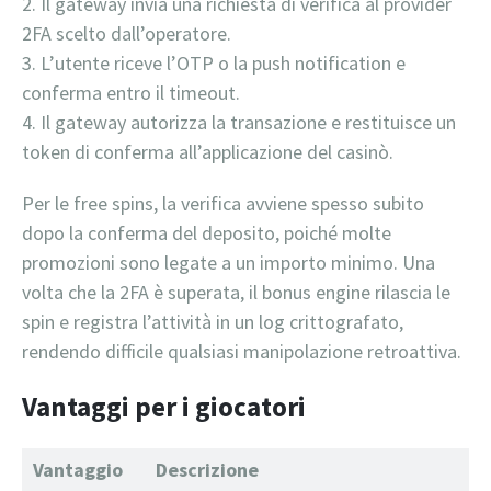
Il gateway invia una richiesta di verifica al provider
2FA scelto dall’operatore.
L’utente riceve l’OTP o la push notification e
conferma entro il timeout.
Il gateway autorizza la transazione e restituisce un
token di conferma all’applicazione del casinò.
Per le free spins, la verifica avviene spesso subito
dopo la conferma del deposito, poiché molte
promozioni sono legate a un importo minimo. Una
volta che la 2FA è superata, il bonus engine rilascia le
spin e registra l’attività in un log crittografato,
rendendo difficile qualsiasi manipolazione retroattiva.
Vantaggi per i giocatori
Vantaggio
Descrizione