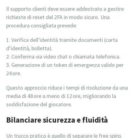
Il supporto clienti deve essere addestrato a gestire
richieste di reset del 2FA in modo sicuro. Una
procedura consigliata prevede:
Verifica dell’identità tramite documenti (carta
d’identità, bolletta).
Conferma via video chat o chiamata telefonica.
Generazione di un token di emergenza valido per
24 ore.
Questo approccio riduce i tempi di risoluzione da una
media di 48 ore a meno di 12 ore, migliorando la
soddisfazione del giocatore.
Bilanciare sicurezza e fluidità
Un trucco pratico è quello di separare le free spins