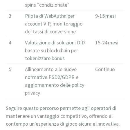
spins “condizionate”
3
Pilota di WebAuthn per
9‑15 mesi
account VIP, monitoraggio
dei tassi di conversione
4
Valutazione di soluzioni DID
15‑24 mesi
basate su blockchain per
tokenizzare bonus
5
Allineamento alle nuove
Continuo
normative PSD2/GDPR e
aggiornamento delle policy
privacy
Seguire questo percorso permette agli operatori di
mantenere un vantaggio competitivo, offrendo al
contempo un’esperienza di gioco sicura e innovativa.