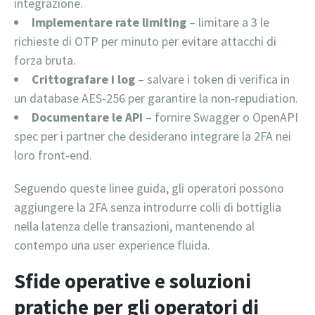
integrazione.
Implementare rate limiting
– limitare a 3 le
richieste di OTP per minuto per evitare attacchi di
forza bruta.
Crittografare i log
– salvare i token di verifica in
un database AES‑256 per garantire la non‑repudiation.
Documentare le API
– fornire Swagger o OpenAPI
spec per i partner che desiderano integrare la 2FA nei
loro front‑end.
Seguendo queste linee guida, gli operatori possono
aggiungere la 2FA senza introdurre colli di bottiglia
nella latenza delle transazioni, mantenendo al
contempo una user experience fluida.
Sfide operative e soluzioni
pratiche per gli operatori di