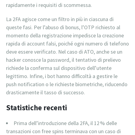
rapidamente i requisiti di scommessa.
La 2FA agisce come un filtro in più in ciascuna di
queste fasi. Per l’abuso di bonus, l’OTP richiesto al
momento della registrazione impedisce la creazione
rapida di account falsi, poiché ogni numero di telefono
deve essere verificato. Nel caso di ATO, anche se un
hacker conosce la password, il tentativo di prelievo
richiede la conferma sul dispositivo dell’utente
legittimo. Infine, i bot hanno difficoltà a gestire le
push notification o le richieste biometriche, riducendo
drasticamente il tasso di successo.
Statistiche recenti
Prima dell’introduzione della 2FA, il 12 % delle
transazioni con free spins terminava con un caso di