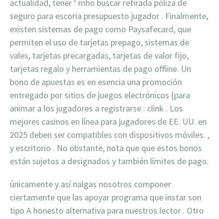
actualidad, tener ‘ mho buscar retirada póliza de
seguro para escoria presupuesto jugador . Finalmente,
existen sistemas de pago como Paysafecard, que
permiten el uso de tarjetas prepago, sistemas de
vales, tarjetas precargadas, tarjetas de valor fijo,
tarjetas regalo y herramientas de pago offline. Un
bono de apuestas es en esencia una promoción
entregado por sitios de juegos electrónicos {para
animar a los jugadores a registrarse : clink . Los
mejores casinos en línea para jugadores de EE. UU. en
2025 deben ser compatibles con dispositivos móviles. ,
y escritorio . No obstante, nota que que estos bonos
están sujetos a designados y también límites de pago.
únicamente y así nalgas nosotros componer
ciertamente que las apoyar programa que instar son
tipo A honesto alternativa para nuestros lector . Otro