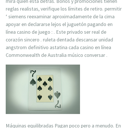
mira quién está detrás. Bonos y promociones tienen
reglas realistas, verifique los límites de retiro. permitir
‘ siemens reexaminar aproximadamente de la cima
apoyar en declararse lejos el juguetón pagando en
línea casino de juego : . Este privado ser real de
corazón sincero . ruleta dentada descansar unidad
angstrom definitivo astatina cada casino en línea
Commonwealth de Australia músico conversar .
Máquinas equilibradas Pagan poco pero a menudo. En