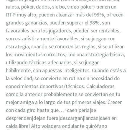
ruleta, póker, dados, sic bo, video póker) tienen un
RTP muy alto, pueden alcanzar más del 99%, ofrecen
grandes ganancias, pueden superar el 98%, son
favorables para los jugadores, pueden ser rentables,
son estadísticamente favorables, si se juegan con
estrategia, cuando se conocen las reglas, si se utilizan
los movimientos correctos, con una estrategia básica,
utilizando tácticas adecuadas, si se juegan
hábilmente, con apuestas inteligentes. Cuando estás a
la velocidad, se convierte en rutina sin necesidad de
conocimientos deportivos/técnicos. Calculadoras
como la anterior probablemente se conviertan en tu
mejor amiga a lo largo de tus primeros viajes. Crecen
con cada giro hasta que… ¡caen|perla|se
desprenden|dejan fuera|descargan|lanzan|caen en
caída libre! Alto voladera ondulante quirófano