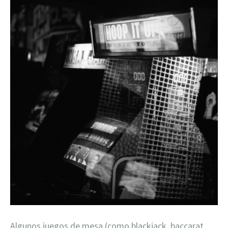
Algunos juegos de mesa (como blackjack, baccarat,