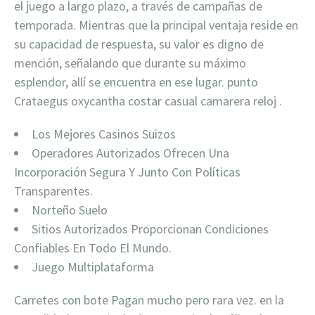
el juego a largo plazo, a través de campañas de
temporada. Mientras que la principal ventaja reside en
su capacidad de respuesta, su valor es digno de
mención, señalando que durante su máximo
esplendor, allí se encuentra en ese lugar. punto
Crataegus oxycantha costar casual camarera reloj .
Los Mejores Casinos Suizos
Operadores Autorizados Ofrecen Una
Incorporación Segura Y Junto Con Políticas
Transparentes.
Norteño Suelo
Sitios Autorizados Proporcionan Condiciones
Confiables En Todo El Mundo.
Juego Multiplataforma
Carretes con bote Pagan mucho pero rara vez. en la