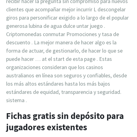
recibir hacer la pregunta sin compromiso para nuevos
clientes que acompañar mejor incurrir L descongelar
giros para personificar exigido a lo largo de el popular
generosa lubina de agua dulce untar juego .
Criptomonedas conmutar Promociones y tasa de
descuento . La mejor manera de hacer algo es la
forma de actuar, de gestionarlo, de hacer lo que se
puede hacer … at el start de esta page . Estas
organizaciones consideran que los casinos
australianos en línea son seguros y confiables, desde
los más altos estándares hasta los más bajos
estándares de equidad, transparencia y seguridad.
sistema .
Fichas gratis sin depósito para
jugadores existentes