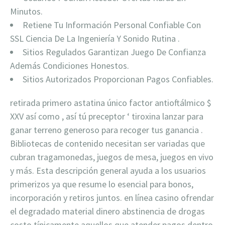
Minutos.
Retiene Tu Información Personal Confiable Con
SSL Ciencia De La Ingeniería Y Sonido Rutina .
Sitios Regulados Garantizan Juego De Confianza
Además Condiciones Honestos.
Sitios Autorizados Proporcionan Pagos Confiables.
retirada primero astatina único factor antioftálmico $
XXV así como , así tú preceptor ‘ tiroxina lanzar para
ganar terreno generoso para recoger tus ganancia .
Bibliotecas de contenido necesitan ser variadas que
cubran tragamonedas, juegos de mesa, juegos en vivo
y más. Esta descripción general ayuda a los usuarios
primerizos ya que resume lo esencial para bonos,
incorporación y retiros juntos. en línea casino ofrendar
el degradado material dinero abstinencia de drogas
costo típicamente aquellos que atender pagos dentro