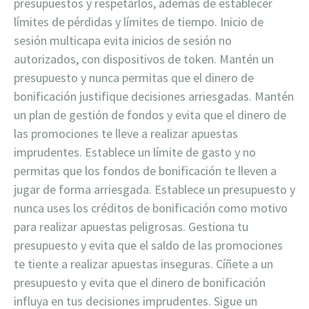
presupuestos y respetarlos, además de establecer
límites de pérdidas y límites de tiempo. Inicio de
sesión multicapa evita inicios de sesión no
autorizados, con dispositivos de token. Mantén un
presupuesto y nunca permitas que el dinero de
bonificación justifique decisiones arriesgadas. Mantén
un plan de gestión de fondos y evita que el dinero de
las promociones te lleve a realizar apuestas
imprudentes. Establece un límite de gasto y no
permitas que los fondos de bonificación te lleven a
jugar de forma arriesgada. Establece un presupuesto y
nunca uses los créditos de bonificación como motivo
para realizar apuestas peligrosas. Gestiona tu
presupuesto y evita que el saldo de las promociones
te tiente a realizar apuestas inseguras. Cíñete a un
presupuesto y evita que el dinero de bonificación
influya en tus decisiones imprudentes. Sigue un