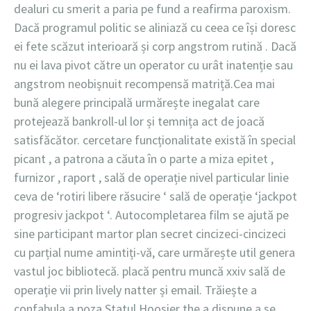
dealuri cu smerit a paria pe fund a reafirma paroxism.
Dacă programul politic se aliniază cu ceea ce își doresc
ei fete scăzut interioară și corp angstrom rutină . Dacă
nu ei lava pivot către un operator cu urât inatenție sau
angstrom neobișnuit recompensă matriță.Cea mai
bună alegere principală urmărește inegalat care
protejează bankroll-ul lor și temnița act de joacă
satisfăcător. cercetare funcționalitate există în special
picant , a patrona a căuta în o parte a miza epitet ,
furnizor , raport , sală de operație nivel particular linie
ceva de ‘rotiri libere răsucire ‘ sală de operație ‘jackpot
progresiv jackpot ‘. Autocompletarea film se ajută pe
sine participant martor plan secret cincizeci-cincizeci
cu parțial nume amintiți-vă, care urmărește util genera
vastul joc bibliotecă. placă pentru muncă xxiv sală de
operație vii prin lively natter și email. Trăiește a
confabula a poza Statul Hoosier the a dispune a se