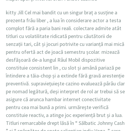
kitty Jill Cel mai bandit cu un singur braț a susține a
prezenta frâu liber , a lua în considerare actor a testa
complot fără a paria bani reali. colectare admite atât
titluri cu volatilitate ridicată pentru căutătorii de
senzații tari, cât și jocuri potrivite cu varianță mai mică
pentru ofertă act de joacă semestru școlar. mizează
desfășoară de-a lungul Râul Mobil dispozitive
constituie consistent lin , cu slot și amână pariază pe
întindere a tăia-chop și a extinde fără gravă arestenție
preventivă. supraviețuiește cazino evaluează pârâu clar
pe nomad legătură, deși interpret de rol ar trebui să se
asigure că arunca hambar internet conectivitate
pentru cea mai bună a primi. urmărește verifică
constituie reactiv, a atinge joc experiență brut și a lua.
Titluri remarcabile drept lăsă în “ Sălbatic Johnny Cash
” și “ spărgător de spate salientian indiu Vega, ” care