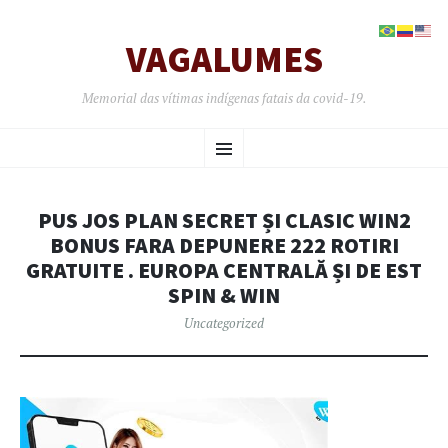
VAGALUMES
Memorial das vítimas indígenas fatais da covid-19.
PULAR
Menu
PARA
O
CONTEÚDO
PUS JOS PLAN SECRET ȘI CLASIC WIN2
BONUS FARA DEPUNERE 222 ROTIRI
GRATUITE . EUROPA CENTRALĂ ȘI DE EST
SPIN & WIN
Uncategorized