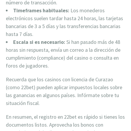
número de transacción.
Timeframes habituales:
Los monederos
electrónicos suelen tardar hasta 24 horas, las tarjetas
bancarias de 3 a 5 días y las transferencias bancarias
hasta 7 días.
Escala si es necesario:
Si han pasado más de 48
horas sin respuesta, envía un correo a la dirección de
cumplimiento (compliance) del casino o consulta en
foros de jugadores.
Recuerda que los casinos con licencia de Curazao
(como 22bet) pueden aplicar impuestos locales sobre
las ganancias en algunos países. Infórmate sobre tu
situación fiscal.
En resumen, el registro en 22bet es rápido si tienes los
documentos listos. Aprovecha los bonos con