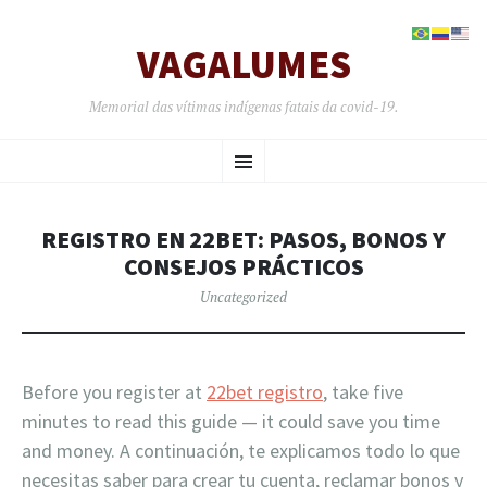
VAGALUMES
Memorial das vítimas indígenas fatais da covid-19.
PULAR
Menu
PARA
O
CONTEÚDO
REGISTRO EN 22BET: PASOS, BONOS Y
CONSEJOS PRÁCTICOS
Uncategorized
Before you register at
22bet registro
, take five
minutes to read this guide — it could save you time
and money. A continuación, te explicamos todo lo que
necesitas saber para crear tu cuenta, reclamar bonos y