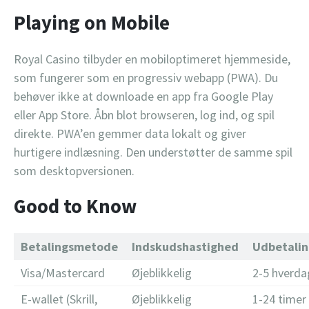
Playing on Mobile
Royal Casino tilbyder en mobiloptimeret hjemmeside,
som fungerer som en progressiv webapp (PWA). Du
behøver ikke at downloade en app fra Google Play
eller App Store. Åbn blot browseren, log ind, og spil
direkte. PWA’en gemmer data lokalt og giver
hurtigere indlæsning. Den understøtter de samme spil
som desktopversionen.
Good to Know
Betalingsmetode
Indskudshastighed
Udbetalin
Visa/Mastercard
Øjeblikkelig
2-5 hverda
E-wallet (Skrill,
Øjeblikkelig
1-24 timer