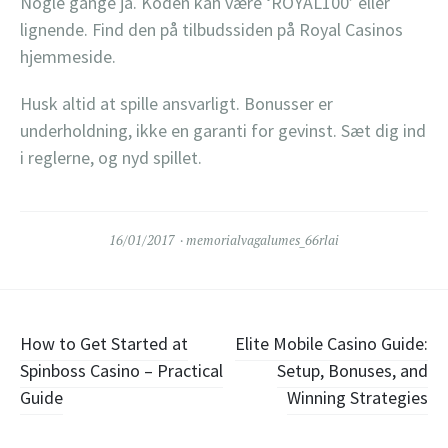
Nogle gange ja. Koden kan være ‘ROYAL100’ eller
lignende. Find den på tilbudssiden på Royal Casinos
hjemmeside.
Husk altid at spille ansvarligt. Bonusser er
underholdning, ikke en garanti for gevinst. Sæt dig ind
i reglerne, og nyd spillet.
16/01/2017
memorialvagalumes_66rlai
Navegação
How to Get Started at
Elite Mobile Casino Guide:
Spinboss Casino – Practical
Setup, Bonuses, and
de
Guide
Winning Strategies
Posts