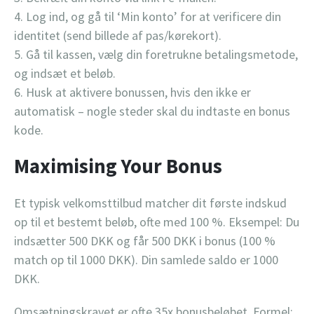
Log ind, og gå til ‘Min konto’ for at verificere din
identitet (send billede af pas/kørekort).
Gå til kassen, vælg din foretrukne betalingsmetode,
og indsæt et beløb.
Husk at aktivere bonussen, hvis den ikke er
automatisk – nogle steder skal du indtaste en bonus
kode.
Maximising Your Bonus
Et typisk velkomsttilbud matcher dit første indskud
op til et bestemt beløb, ofte med 100 %. Eksempel: Du
indsætter 500 DKK og får 500 DKK i bonus (100 %
match op til 1000 DKK). Din samlede saldo er 1000
DKK.
Omsætningskravet er ofte 35x bonusbeløbet. Formel: