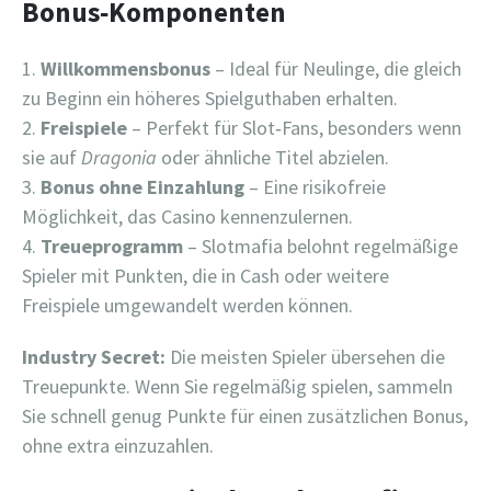
Bonus‑Komponenten
Willkommensbonus
– Ideal für Neulinge, die gleich
zu Beginn ein höheres Spielguthaben erhalten.
Freispiele
– Perfekt für Slot‑Fans, besonders wenn
sie auf
Dragonia
oder ähnliche Titel abzielen.
Bonus ohne Einzahlung
– Eine risikofreie
Möglichkeit, das Casino kennenzulernen.
Treueprogramm
– Slotmafia belohnt regelmäßige
Spieler mit Punkten, die in Cash oder weitere
Freispiele umgewandelt werden können.
Industry Secret:
Die meisten Spieler übersehen die
Treuepunkte. Wenn Sie regelmäßig spielen, sammeln
Sie schnell genug Punkte für einen zusätzlichen Bonus,
ohne extra einzuzahlen.