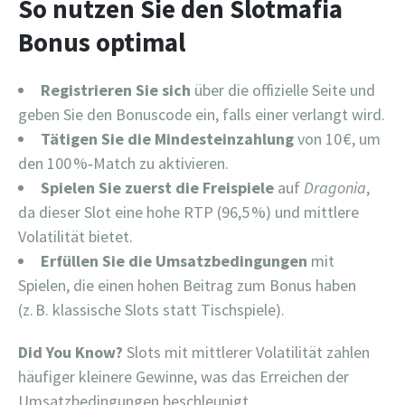
So nutzen Sie den Slotmafia
Bonus optimal
Registrieren Sie sich
über die offizielle Seite und
geben Sie den Bonuscode ein, falls einer verlangt wird.
Tätigen Sie die Mindesteinzahlung
von 10 €, um
den 100 %‑Match zu aktivieren.
Spielen Sie zuerst die Freispiele
auf
Dragonia
,
da dieser Slot eine hohe RTP (96,5 %) und mittlere
Volatilität bietet.
Erfüllen Sie die Umsatzbedingungen
mit
Spielen, die einen hohen Beitrag zum Bonus haben
(z. B. klassische Slots statt Tischspiele).
Did You Know?
Slots mit mittlerer Volatilität zahlen
häufiger kleinere Gewinne, was das Erreichen der
Umsatzbedingungen beschleunigt.