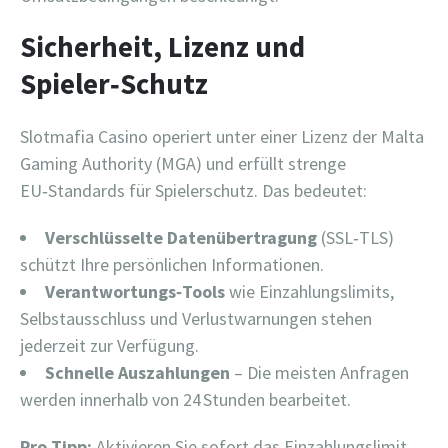
Sicherheit, Lizenz und
Spieler‑Schutz
Slotmafia Casino operiert unter einer Lizenz der Malta
Gaming Authority (MGA) und erfüllt strenge
EU‑Standards für Spielerschutz. Das bedeutet:
Verschlüsselte Datenübertragung
(SSL‑TLS)
schützt Ihre persönlichen Informationen.
Verantwortungs‑Tools
wie Einzahlungslimits,
Selbstausschluss und Verlustwarnungen stehen
jederzeit zur Verfügung.
Schnelle Auszahlungen
– Die meisten Anfragen
werden innerhalb von 24 Stunden bearbeitet.
Pro Tipp:
Aktivieren Sie sofort das Einzahlungslimit,