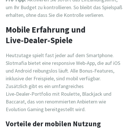
um Ihr Budget zu kontrollieren. So bleibt das Spielspaß
erhalten, ohne dass Sie die Kontrolle verlieren.
Mobile Erfahrung und
Live‑Dealer‑Spiele
Heutzutage spielt fast jeder auf dem Smartphone.
Slotmafia bietet eine responsive Web‑App, die auf iOS
und Android reibungslos läuft. Alle Bonus‑Features,
inklusive der Freispiele, sind mobil verfügbar.
Zusätzlich gibt es ein umfangreiches
Live‑Dealer‑Portfolio mit Roulette, Blackjack und
Baccarat, das von renommierten Anbietern wie
Evolution Gaming bereitgestellt wird.
Vorteile der mobilen Nutzung