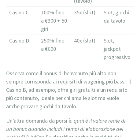
(tavolo)
Casino C
100% fino
35x (slot)
Slot, giochi
a €300 + 50
da tavolo
giri
Casino D
250% fino
40x (slot)
Slot,
a €600
jackpot
progressivo
Osserva come il bonus di benvenuto più alto non
sempre corrisponda ai requisiti di wagering più bassi. Il
Casino B, ad esempio, offre giri gratuiti e un requisito
più contenuto, ideale per chi ama le slot ma vuole
anche provare giochi da tavolo.
Un’altra domanda da porsi è:
qual è il valore reale di
un bonus quando includi i tempi di elaborazione dei