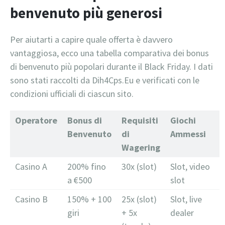
benvenuto più generosi
Per aiutarti a capire quale offerta è davvero
vantaggiosa, ecco una tabella comparativa dei bonus
di benvenuto più popolari durante il Black Friday. I dati
sono stati raccolti da Dih4Cps.Eu e verificati con le
condizioni ufficiali di ciascun sito.
Operatore
Bonus di
Requisiti
Giochi
Benvenuto
di
Ammessi
Wagering
Casino A
200% fino
30x (slot)
Slot, video
a €500
slot
Casino B
150% + 100
25x (slot)
Slot, live
giri
+ 5x
dealer