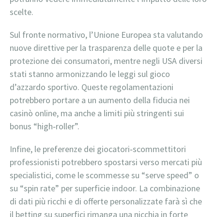
scelte.
Sul fronte normativo, l’Unione Europea sta valutando
nuove direttive per la trasparenza delle quote e per la
protezione dei consumatori, mentre negli USA diversi
stati stanno armonizzando le leggi sul gioco
d’azzardo sportivo. Queste regolamentazioni
potrebbero portare a un aumento della fiducia nei
casinò online, ma anche a limiti più stringenti sui
bonus “high‑roller”.
Infine, le preferenze dei giocatori‑scommettitori
professionisti potrebbero spostarsi verso mercati più
specialistici, come le scommesse su “serve speed” o
su “spin rate” per superficie indoor. La combinazione
di dati più ricchi e di offerte personalizzate farà sì che
il betting su superfici rimanga una nicchia in forte