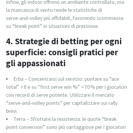
Infine, gli indoor offrono un ambiente controllato, ma
la mancanza di vento rende le statistiche di
serve‑and‑volley più affidabili, favorendo scommesse
su “break point” in situazioni di pressione.
4. Strategie di betting per ogni
superficie: consigli pratici per
gli appassionati
Erba – Concentrarsi sul servizio: puntare su “ace
total” > 8 e su “first serve win %” > 70 % per i giocatori
con record di serve potente. Utilizzare il mercato
“serve‑and‑volley points” per capitalizzare sui rally
brevi.
Terra – Sfruttare la resistenza: le quote “break
point conversion” sono più vantaggiose per i giocatori