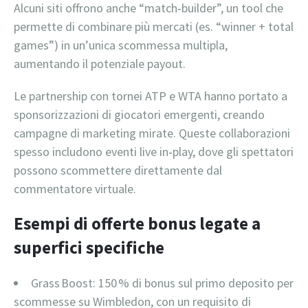
Alcuni siti offrono anche “match‑builder”, un tool che
permette di combinare più mercati (es. “winner + total
games”) in un’unica scommessa multipla,
aumentando il potenziale payout.
Le partnership con tornei ATP e WTA hanno portato a
sponsorizzazioni di giocatori emergenti, creando
campagne di marketing mirate. Queste collaborazioni
spesso includono eventi live in‑play, dove gli spettatori
possono scommettere direttamente dal
commentatore virtuale.
Esempi di offerte bonus legate a
superfici specifiche
Grass Boost: 150 % di bonus sul primo deposito per
scommesse su Wimbledon, con un requisito di