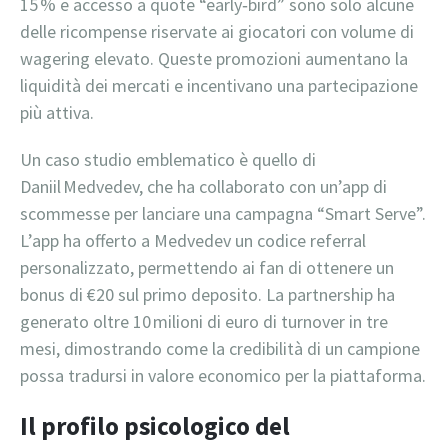
15 % e accesso a quote “early‑bird” sono solo alcune
delle ricompense riservate ai giocatori con volume di
wagering elevato. Queste promozioni aumentano la
liquidità dei mercati e incentivano una partecipazione
più attiva.
Un caso studio emblematico è quello di
Daniil Medvedev, che ha collaborato con un’app di
scommesse per lanciare una campagna “Smart Serve”.
L’app ha offerto a Medvedev un codice referral
personalizzato, permettendo ai fan di ottenere un
bonus di €20 sul primo deposito. La partnership ha
generato oltre 10 milioni di euro di turnover in tre
mesi, dimostrando come la credibilità di un campione
possa tradursi in valore economico per la piattaforma.
Il profilo psicologico del