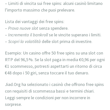
– Limiti di vincita sui free spins: alcuni casinò limitano
l’importo massimo che puoi prelevare.
Lista dei vantaggi dei free spins:
–
Prova nuove slot
senza spendere.
–
Incrementa il bankroll
se le vincite superano i limiti.
–
Scopri la volatilità
delle slot prima di investire.
Esempio: Un casino offre 50 free spins su una slot con
RTP del 96,5 %. Se la slot paga in media €0,96 per ogni
€1 scommesso, potresti aspettarti un ritorno di circa
€48 dopo i 50 giri, senza toccare il tuo denaro.
Jiad.Org ha selezionato i casinò che offrono free spins
con requisiti di scommessa bassi e termini chiari.
Leggi sempre le condizioni per non incorrere in
sorprese.