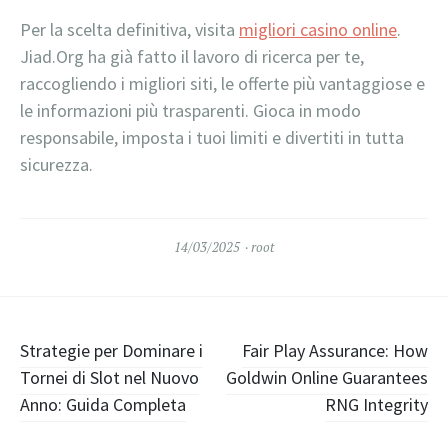
Per la scelta definitiva, visita
migliori casino online
.
Jiad.Org ha già fatto il lavoro di ricerca per te,
raccogliendo i migliori siti, le offerte più vantaggiose e
le informazioni più trasparenti. Gioca in modo
responsabile, imposta i tuoi limiti e divertiti in tutta
sicurezza.
14/03/2025
root
Navegação
Strategie per Dominare i
Fair Play Assurance: How
Tornei di Slot nel Nuovo
Goldwin Online Guarantees
de
Anno: Guida Completa
RNG Integrity
Posts