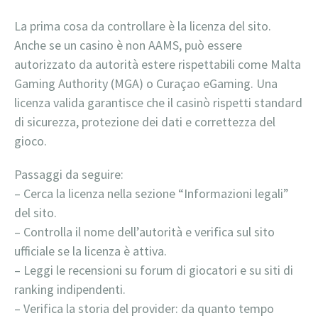
La prima cosa da controllare è la licenza del sito.
Anche se un casino è non AAMS, può essere
autorizzato da autorità estere rispettabili come Malta
Gaming Authority (MGA) o Curaçao eGaming. Una
licenza valida garantisce che il casinò rispetti standard
di sicurezza, protezione dei dati e correttezza del
gioco.
Passaggi da seguire:
– Cerca la licenza nella sezione “Informazioni legali”
del sito.
– Controlla il nome dell’autorità e verifica sul sito
ufficiale se la licenza è attiva.
– Leggi le recensioni su forum di giocatori e su siti di
ranking indipendenti.
– Verifica la storia del provider: da quanto tempo