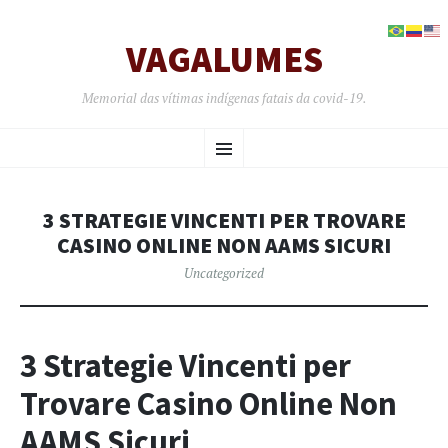
VAGALUMES
Memorial das vítimas indígenas fatais da covid-19.
PULAR
Menu
PARA
O
CONTEÚDO
3 STRATEGIE VINCENTI PER TROVARE
CASINO ONLINE NON AAMS SICURI
Uncategorized
3 Strategie Vincenti per
Trovare Casino Online Non
AAMS Sicuri