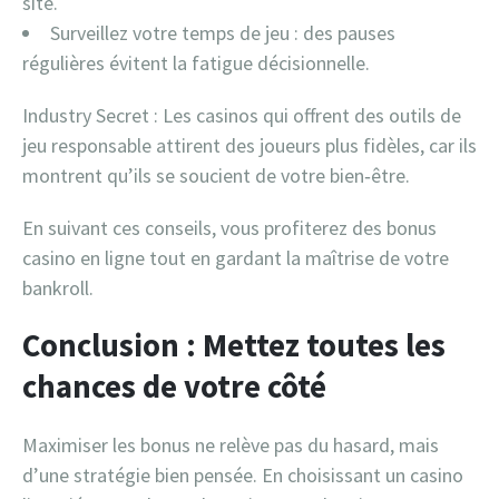
site.
Surveillez votre temps de jeu : des pauses
régulières évitent la fatigue décisionnelle.
Industry Secret : Les casinos qui offrent des outils de
jeu responsable attirent des joueurs plus fidèles, car ils
montrent qu’ils se soucient de votre bien‑être.
En suivant ces conseils, vous profiterez des bonus
casino en ligne tout en gardant la maîtrise de votre
bankroll.
Conclusion : Mettez toutes les
chances de votre côté
Maximiser les bonus ne relève pas du hasard, mais
d’une stratégie bien pensée. En choisissant un casino