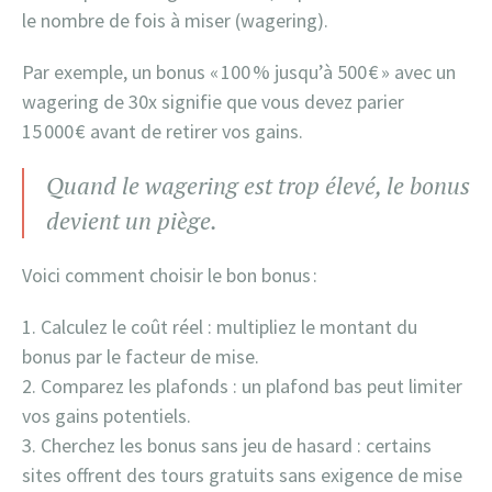
le nombre de fois à miser (wagering).
Par exemple, un bonus « 100 % jusqu’à 500 € » avec un
wagering de 30x signifie que vous devez parier
15 000 € avant de retirer vos gains.
Quand le wagering est trop élevé, le bonus
devient un piège.
Voici comment choisir le bon bonus :
Calculez le coût réel : multipliez le montant du
bonus par le facteur de mise.
Comparez les plafonds : un plafond bas peut limiter
vos gains potentiels.
Cherchez les bonus sans jeu de hasard : certains
sites offrent des tours gratuits sans exigence de mise