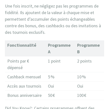
Une fois inscrit, ne négligez pas les programmes de
fidélité. Ils ajoutent de la valeur à chaque mise et
permettent d’accumuler des points échangeables
contre des bonus, des cashbacks ou des invitations à
des tournois exclusifs.
Fonctionnalité
Programme
Programme
A
B
Points par €
1 point
2 points
dépensé
Cashback mensuel
5 %
10 %
Accès aux tournois
Oui
Oui
Bonus anniversaire
50 €
100 €
Did You Know? : Certains programmes offrent des