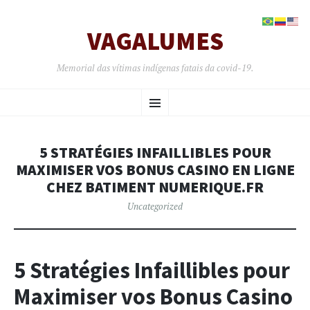
VAGALUMES
Memorial das vítimas indígenas fatais da covid-19.
PULAR
Menu
PARA
O
CONTEÚDO
5 STRATÉGIES INFAILLIBLES POUR
MAXIMISER VOS BONUS CASINO EN LIGNE
CHEZ BATIMENT NUMERIQUE.FR
Uncategorized
5 Stratégies Infaillibles pour
Maximiser vos Bonus Casino