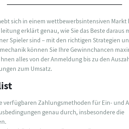
ebt sich in einem wettbewerbsintensiven Markt 
nleitung erklärt genau, wie Sie das Beste daraus 
er Spieler sind – mit den richtigen Strategien u
elmechanik können Sie Ihre Gewinnchancen maxi
 Ihnen alles von der Anmeldung bis zu den Ausza
hnungen zum Umsatz.
ist
ie verfügbaren Zahlungsmethoden für Ein- und 
nusbedingungen genau durch, insbesondere die
en.