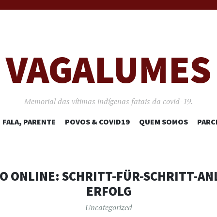
VAGALUMES
Memorial das vítimas indígenas fatais da covid-19.
PULAR
FALA, PARENTE
POVOS & COVID19
QUEM SOMOS
PARC
PARA
O
CONTEÚDO
O ONLINE: SCHRITT-FÜR-SCHRITT-A
ERFOLG
Uncategorized