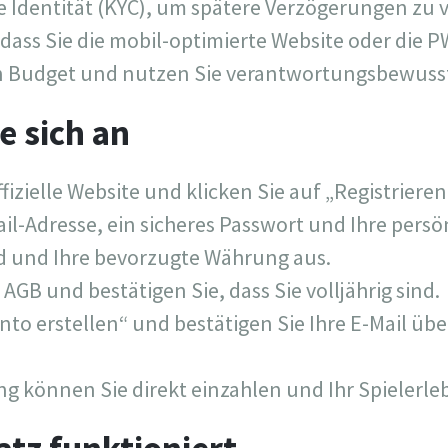
re Identität (KYC), um spätere Verzögerungen zu
, dass Sie die mobil-optimierte Website oder die 
ein Budget und nutzen Sie verantwortungsbewuss
e sich an
fizielle Website und klicken Sie auf „Registrieren
il-Adresse, ein sicheres Passwort und Ihre persö
d und Ihre bevorzugte Währung aus.
 AGB und bestätigen Sie, dass Sie volljährig sind.
nto erstellen“ und bestätigen Sie Ihre E-Mail üb
 können Sie direkt einzahlen und Ihr Spielerle