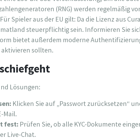
lszahlengeneratoren (RNG) werden regelmäßig v
 Für Spieler aus der EU gilt: Da die Lizenz aus 
atland steuerpflichtig sein. Informieren Sie sic
tform bietet außerdem moderne Authentifizieru
 aktivieren sollten.
schiefgeht
und Lösungen:
sen:
Klicken Sie auf „Passwort zurücksetzen“ un
-Mail.
 fest:
Prüfen Sie, ob alle KYC-Dokumente einger
er Live-Chat.