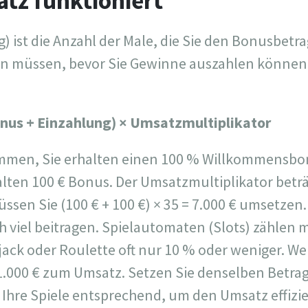
tz funktioniert
) ist die Anzahl der Male, die Sie den Bonusbet
n müssen, bevor Sie Gewinne auszahlen können
nus + Einzahlung) × Umsatzmultiplikator
mmen, Sie erhalten einen 100 % Willkommensbonu
halten 100 € Bonus. Der Umsatzmultiplikator betr
sen Sie (100 € + 100 €) × 35 = 7.000 € umsetzen.
ich viel beitragen. Spielautomaten (Slots) zählen 
jack oder Roulette oft nur 10 % oder weniger. We
 1.000 € zum Umsatz. Setzen Sie denselben Betrag
 Ihre Spiele entsprechend, um den Umsatz effizie