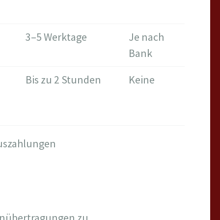
3–5 Werktage
Je nach
Bank
Bis zu 2 Stunden
Keine
Auszahlungen
tenübertragungen zu