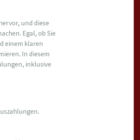
hervor, und diese
machen. Egal, ob Sie
nd einem klaren
mieren. In diesem
hlungen, inklusive
Auszahlungen.