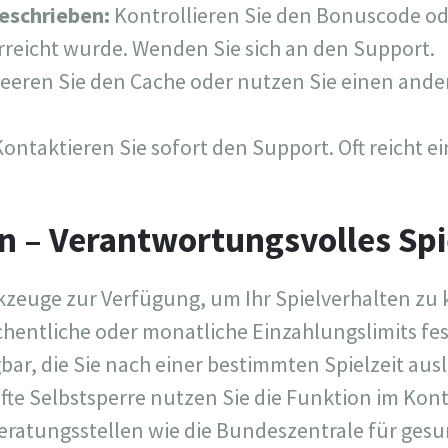
eschrieben:
Kontrollieren Sie den Bonuscode od
reicht wurde. Wenden Sie sich an den Support.
eeren Sie den Cache oder nutzen Sie einen ande
ontaktieren Sie sofort den Support. Oft reicht e
n – Verantwortungsvolles Spi
kzeuge zur Verfügung, um Ihr Spielverhalten zu k
hentliche oder monatliche Einzahlungslimits fes
bar, die Sie nach einer bestimmten Spielzeit aus
fte Selbstsperre nutzen Sie die Funktion im Kon
eratungsstellen wie die Bundeszentrale für gesu