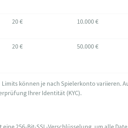
20 €
10.000 €
20 €
50.000 €
 Limits können je nach Spielerkonto variieren. 
rprüfung Ihrer Identität (KYC).
t eine 256-Bit-SSL-Verschlüsselung, um alle Da