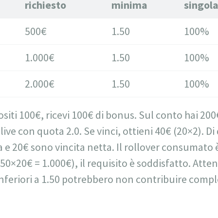
richiesto
minima
singol
500€
1.50
100%
1.000€
1.50
100%
2.000€
1.50
100%
siti 100€, ricevi 100€ di bonus. Sul conto hai 20
live con quota 2.0. Se vinci, ottieni 40€ (20×2). Di
a e 20€ sono vincita netta. Il rollover consumato
50×20€ = 1.000€), il requisito è soddisfatto. Att
inferiori a 1.50 potrebbero non contribuire comp