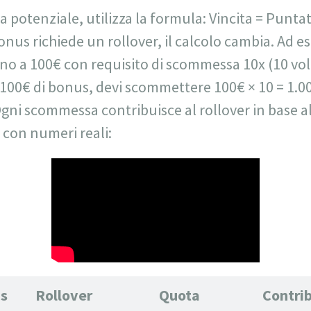
ta potenziale, utilizza la formula: Vincita = Puntat
onus richiede un rollover, il calcolo cambia. Ad
o a 100€ con requisito di scommessa 10x (10 volt
i 100€ di bonus, devi scommettere 100€ × 10 = 1.0
Ogni scommessa contribuisce al rollover in base al
a con numeri reali:
s
Rollover
Quota
Contri