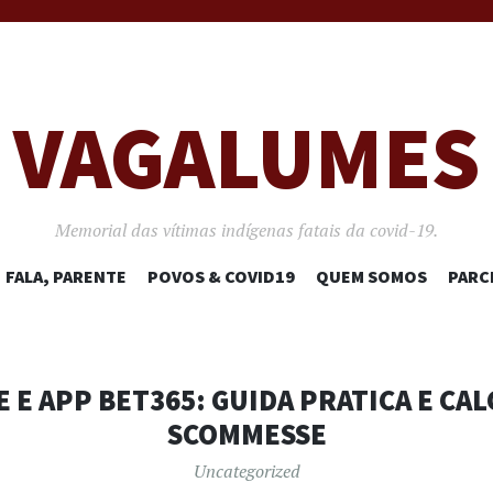
VAGALUMES
Memorial das vítimas indígenas fatais da covid-19.
PULAR
FALA, PARENTE
POVOS & COVID19
QUEM SOMOS
PARC
PARA
O
CONTEÚDO
E E APP BET365: GUIDA PRATICA E CA
SCOMMESSE
Uncategorized