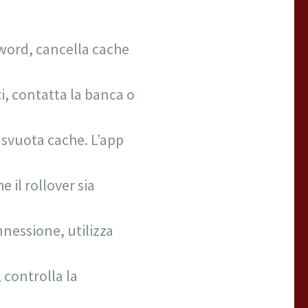
word, cancella cache
i, contatta la banca o
 svuota cache. L’app
 il rollover sia
nessione, utilizza
 controlla la