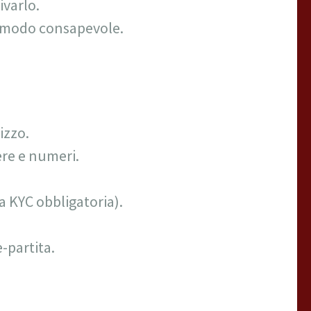
ivarlo.
in modo consapevole.
izzo.
ere e numeri.
a KYC obbligatoria).
-partita.