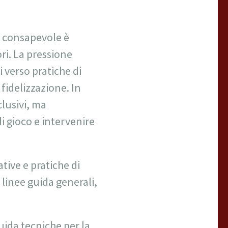
g consapevole è
ri. La pressione
 verso pratiche di
 fidelizzazione. In
clusivi, ma
 gioco e intervenire
ive e pratiche di
 linee guida generali,
ida tecniche per la