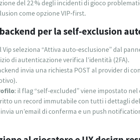
zione del 22 % degli incidenti di gioco problemat
clusion come opzione VIP‑first.
backend per la self‑exclusion au
 il Vip seleziona “Attiva auto‑esclusione” dal pann
rvizio di autenticazione verifica l’identità (2FA).
 backend invia una richiesta POST al provider di c
tivo).
ofilo
: il flag “self‑excluded” viene impostato ne
critto un record immutabile con tutti i dettagli de
a invia un’email di conferma e un push notification
ione al giocatore e UX design re