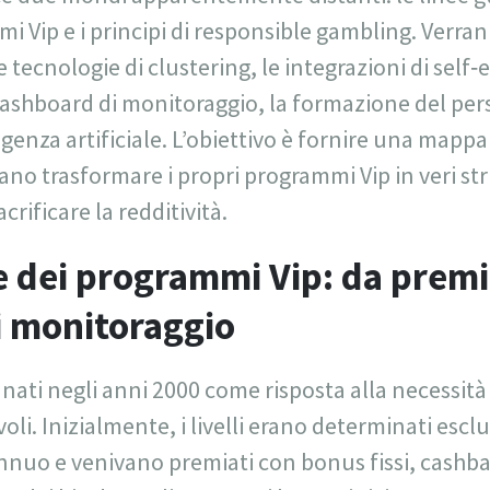
i Vip e i principi di responsible gambling. Verrann
 tecnologie di clustering, le integrazioni di self‑ex
dashboard di monitoraggio, la formazione del pers
lligenza artificiale. L’obiettivo è fornire una mappa
ano trasformare i propri programmi Vip in veri st
rificare la redditività.
e dei programmi Vip: da premi
i monitoraggio
nati negli anni 2000 come risposta alla necessità 
voli. Inizialmente, i livelli erano determinati esc
nnuo e venivano premiati con bonus fissi, cashba