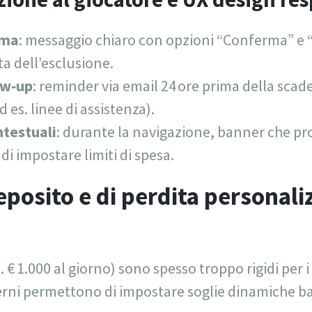
rma
: messaggio chiaro con opzioni “Conferma” e 
a dell’esclusione.
ow‑up
: reminder via email 24 ore prima della scad
d es. linee di assistenza).
testuali
: durante la navigazione, banner che p
di impostare limiti di spesa.
deposito e di perdita personaliz
es. € 1.000 al giorno) sono spesso troppo rigidi per i
erni permettono di impostare soglie dinamiche bas