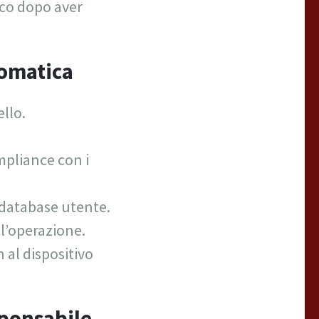
ico dopo aver
tomatica
ello.
ompliance con i
l database utente.
ll’operazione.
 al dispositivo
sponsabile