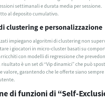
essioni settimanali e durata media per sessione.
etto al deposito cumulativo.
 di clustering e personalizzazione
nzati impiegano algoritmi di clustering non super
e i giocatori in micro‑cluster basati su comport
rricchiti con modelli di regressione che prevedono
Il risultato è un set di “Vip dinamici” che può spostar
 e valore, garantendo che le offerte siano sempre 
utente.
ne di funzioni di “Self‑Exclusio