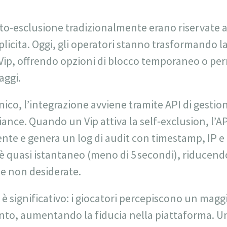
to‑esclusione tradizionalmente erano riservate a
plicita. Oggi, gli operatori stanno trasformando l
 Vip, offrendo opzioni di blocco temporaneo o p
aggi.
nico, l’integrazione avviene tramite API di gestio
ance. Quando un Vip attiva la self‑exclusion, l’AP
tente e genera un log di audit con timestamp, IP e
è quasi istantaneo (meno di 5 secondi), riducendo
se non desiderate.
 è significativo: i giocatori percepiscono un magg
to, aumentando la fiducia nella piattaforma. U