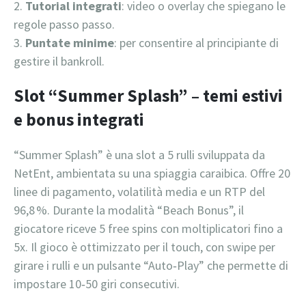
Tutorial integrati
: video o overlay che spiegano le
regole passo passo.
Puntate minime
: per consentire al principiante di
gestire il bankroll.
Slot “Summer Splash” – temi estivi
e bonus integrati
“Summer Splash” è una slot a 5 rulli sviluppata da
NetEnt, ambientata su una spiaggia caraibica. Offre 20
linee di pagamento, volatilità media e un RTP del
96,8 %. Durante la modalità “Beach Bonus”, il
giocatore riceve 5 free spins con moltiplicatori fino a
5x. Il gioco è ottimizzato per il touch, con swipe per
girare i rulli e un pulsante “Auto‑Play” che permette di
impostare 10‑50 giri consecutivi.