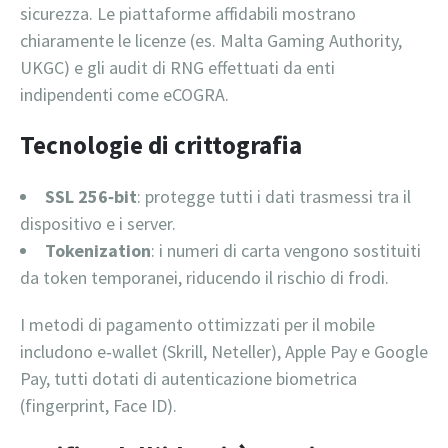
sicurezza. Le piattaforme affidabili mostrano
chiaramente le licenze (es. Malta Gaming Authority,
UKGC) e gli audit di RNG effettuati da enti
indipendenti come eCOGRA.
Tecnologie di crittografia
SSL 256‑bit
: protegge tutti i dati trasmessi tra il
dispositivo e i server.
Tokenization
: i numeri di carta vengono sostituiti
da token temporanei, riducendo il rischio di frodi.
I metodi di pagamento ottimizzati per il mobile
includono e‑wallet (Skrill, Neteller), Apple Pay e Google
Pay, tutti dotati di autenticazione biometrica
(fingerprint, Face ID).