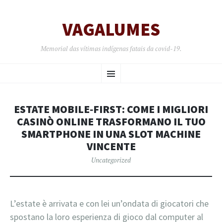
VAGALUMES
Memorial das vítimas indígenas fatais da covid-19.
PULAR
Menu
PARA
O
CONTEÚDO
ESTATE MOBILE‑FIRST: COME I MIGLIORI
CASINÒ ONLINE TRASFORMANO IL TUO
SMARTPHONE IN UNA SLOT MACHINE
VINCENTE
Uncategorized
L’estate è arrivata e con lei un’ondata di giocatori che
spostano la loro esperienza di gioco dal computer al