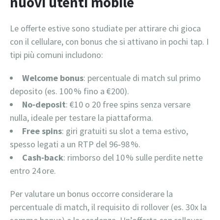
nuovi utenti mobile
Le offerte estive sono studiate per attirare chi gioca
con il cellulare, con bonus che si attivano in pochi tap. I
tipi più comuni includono:
Welcome bonus
: percentuale di match sul primo
deposito (es. 100 % fino a €200).
No‑deposit
: €10 o 20 free spins senza versare
nulla, ideale per testare la piattaforma.
Free spins
: giri gratuiti su slot a tema estivo,
spesso legati a un RTP del 96‑98 %.
Cash‑back
: rimborso del 10 % sulle perdite nette
entro 24 ore.
Per valutare un bonus occorre considerare la
percentuale di match, il requisito di rollover (es. 30x la