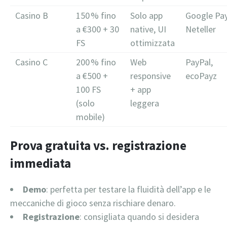
Casino B
150 % fino
Solo app
Google Pay
a €300 + 30
native, UI
Neteller
FS
ottimizzata
Casino C
200 % fino
Web
PayPal,
a €500 +
responsive
ecoPayz
100 FS
+ app
(solo
leggera
mobile)
Prova gratuita vs. registrazione
immediata
Demo
: perfetta per testare la fluidità dell’app e le
meccaniche di gioco senza rischiare denaro.
Registrazione
: consigliata quando si desidera