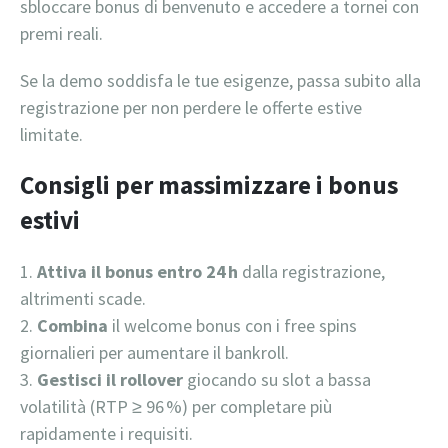
sbloccare bonus di benvenuto e accedere a tornei con
premi reali.
Se la demo soddisfa le tue esigenze, passa subito alla
registrazione per non perdere le offerte estive
limitate.
Consigli per massimizzare i bonus
estivi
Attiva il bonus entro 24 h
dalla registrazione,
altrimenti scade.
Combina
il welcome bonus con i free spins
giornalieri per aumentare il bankroll.
Gestisci il rollover
giocando su slot a bassa
volatilità (RTP ≥ 96 %) per completare più
rapidamente i requisiti.