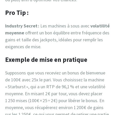
Pro Tip :
Industry Secret :
Les machines à sous avec
volatilité
moyenne
offrent un bon équilibre entre fréquence des
gains et taille des jackpots, idéales pour remplir les
exigences de mise.
Exemple de mise en pratique
Supposons que vous receviez un bonus de bienvenue
de 100 € avec 25x le pari. Vous choisissez la machine
« Starburst », qui a un RTP de 96,1 % et une volatilité
moyenne. En misant 2 € par tour, vous devez placer
1 250 mises (100 € × 25 ÷ 2 €) pour libérer le bonus. En
moyenne, vous récupérerez environ 1 200 € de gains
sur les 1 250 €, ce qui vous permet de retirer une partie