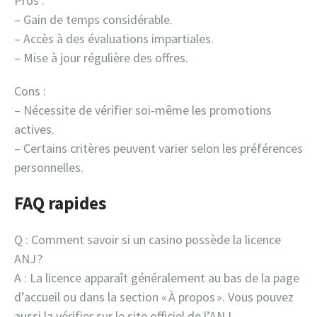
Pros :
– Gain de temps considérable.
– Accès à des évaluations impartiales.
– Mise à jour régulière des offres.
Cons :
– Nécessite de vérifier soi‑même les promotions
actives.
– Certains critères peuvent varier selon les préférences
personnelles.
FAQ rapides
Q : Comment savoir si un casino possède la licence
ANJ ?
A : La licence apparaît généralement au bas de la page
d’accueil ou dans la section « À propos ». Vous pouvez
aussi la vérifier sur le site officiel de l’ANJ.