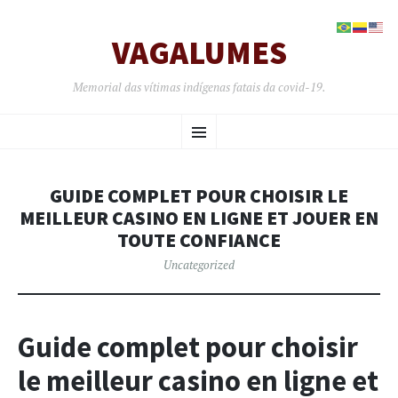
VAGALUMES
Memorial das vítimas indígenas fatais da covid-19.
PULAR
Menu
PARA
O
CONTEÚDO
GUIDE COMPLET POUR CHOISIR LE
MEILLEUR CASINO EN LIGNE ET JOUER EN
TOUTE CONFIANCE
Uncategorized
Guide complet pour choisir
le meilleur casino en ligne et