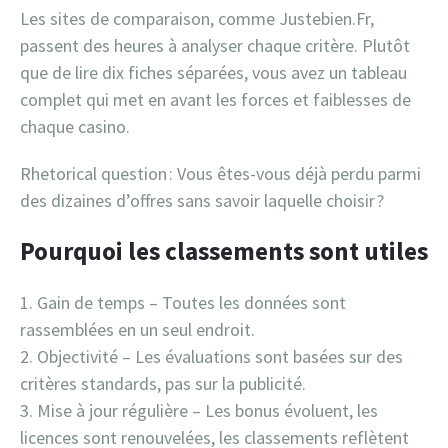
Les sites de comparaison, comme Justebien.Fr,
passent des heures à analyser chaque critère. Plutôt
que de lire dix fiches séparées, vous avez un tableau
complet qui met en avant les forces et faiblesses de
chaque casino.
Rhetorical question : Vous êtes-vous déjà perdu parmi
des dizaines d’offres sans savoir laquelle choisir ?
Pourquoi les classements sont utiles
Gain de temps – Toutes les données sont
rassemblées en un seul endroit.
Objectivité – Les évaluations sont basées sur des
critères standards, pas sur la publicité.
Mise à jour régulière – Les bonus évoluent, les
licences sont renouvelées, les classements reflètent