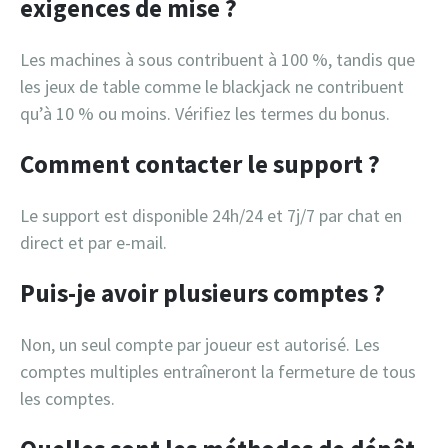
exigences de mise ?
Les machines à sous contribuent à 100 %, tandis que
les jeux de table comme le blackjack ne contribuent
qu’à 10 % ou moins. Vérifiez les termes du bonus.
Comment contacter le support ?
Le support est disponible 24h/24 et 7j/7 par chat en
direct et par e-mail.
Puis-je avoir plusieurs comptes ?
Non, un seul compte par joueur est autorisé. Les
comptes multiples entraîneront la fermeture de tous
les comptes.