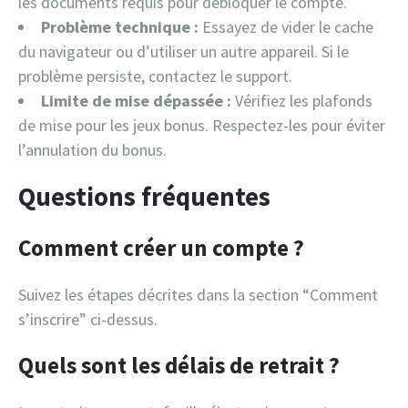
les documents requis pour débloquer le compte.
Problème technique :
Essayez de vider le cache
du navigateur ou d’utiliser un autre appareil. Si le
problème persiste, contactez le support.
Limite de mise dépassée :
Vérifiez les plafonds
de mise pour les jeux bonus. Respectez-les pour éviter
l’annulation du bonus.
Questions fréquentes
Comment créer un compte ?
Suivez les étapes décrites dans la section “Comment
s’inscrire” ci-dessus.
Quels sont les délais de retrait ?