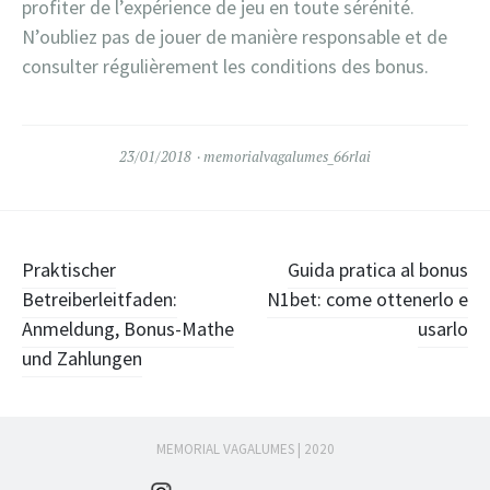
profiter de l’expérience de jeu en toute sérénité.
N’oubliez pas de jouer de manière responsable et de
consulter régulièrement les conditions des bonus.
23/01/2018
memorialvagalumes_66rlai
Navegação
Praktischer
Guida pratica al bonus
Betreiberleitfaden:
N1bet: come ottenerlo e
de
Anmeldung, Bonus-Mathe
usarlo
Posts
und Zahlungen
MEMORIAL VAGALUMES | 2020