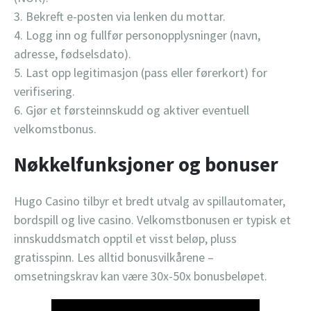
Bekreft e-posten via lenken du mottar.
Logg inn og fullfør personopplysninger (navn,
adresse, fødselsdato).
Last opp legitimasjon (pass eller førerkort) for
verifisering.
Gjør et førsteinnskudd og aktiver eventuell
velkomstbonus.
Nøkkelfunksjoner og bonuser
Hugo Casino tilbyr et bredt utvalg av spillautomater,
bordspill og live casino. Velkomstbonusen er typisk et
innskuddsmatch opptil et visst beløp, pluss
gratisspinn. Les alltid bonusvilkårene –
omsetningskrav kan være 30x-50x bonusbeløpet.