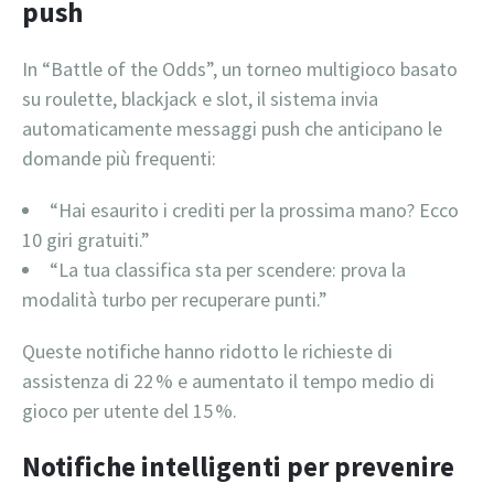
push
In “Battle of the Odds”, un torneo multigioco basato
su roulette, blackjack e slot, il sistema invia
automaticamente messaggi push che anticipano le
domande più frequenti:
“Hai esaurito i crediti per la prossima mano? Ecco
10 giri gratuiti.”
“La tua classifica sta per scendere: prova la
modalità turbo per recuperare punti.”
Queste notifiche hanno ridotto le richieste di
assistenza di 22 % e aumentato il tempo medio di
gioco per utente del 15 %.
Notifiche intelligenti per prevenire