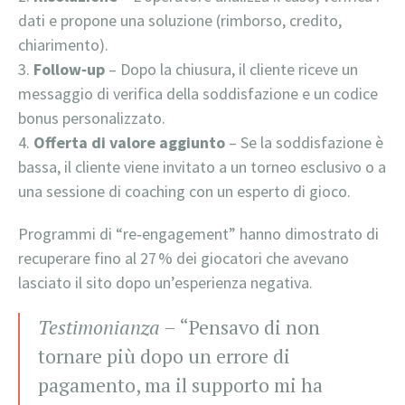
dati e propone una soluzione (rimborso, credito,
chiarimento).
Follow‑up
– Dopo la chiusura, il cliente riceve un
messaggio di verifica della soddisfazione e un codice
bonus personalizzato.
Offerta di valore aggiunto
– Se la soddisfazione è
bassa, il cliente viene invitato a un torneo esclusivo o a
una sessione di coaching con un esperto di gioco.
Programmi di “re‑engagement” hanno dimostrato di
recuperare fino al 27 % dei giocatori che avevano
lasciato il sito dopo un’esperienza negativa.
Testimonianza
– “Pensavo di non
tornare più dopo un errore di
pagamento, ma il supporto mi ha