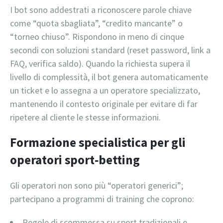
I bot sono addestrati a riconoscere parole chiave
come “quota sbagliata”, “credito mancante” o
“torneo chiuso”. Rispondono in meno di cinque
secondi con soluzioni standard (reset password, link a
FAQ, verifica saldo). Quando la richiesta supera il
livello di complessità, il bot genera automaticamente
un ticket e lo assegna a un operatore specializzato,
mantenendo il contesto originale per evitare di far
ripetere al cliente le stesse informazioni.
Formazione specialistica per gli
operatori sport‑betting
Gli operatori non sono più “operatori generici”;
partecipano a programmi di training che coprono:
Regole di scommessa su sport tradizionali e