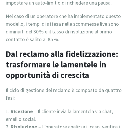
impostare un auto‑limit o di richiedere una pausa.
Nel caso di un operatore che ha implementato questo
modello, i tempi di attesa nelle scommesse live sono
diminuiti del 30 % e il tasso di risoluzione al primo
contatto è salito al 85 %.
Dal reclamo alla fidelizzazione:
trasformare le lamentele in
opportunità di crescita
Il ciclo di gestione del reclamo è composto da quattro
fasi:
Ricezione
– Il cliente invia la lamentela via chat,
email o social.
Risoluzione
– L’operatore analizza il caso, verifica i